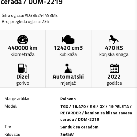
cerada / DOM-2219
Šifra oglasa
:
AD386244493ME
Broj pregleda oglasa
:
236
440000
km
12420
cm3
470
KS
kilometraža
kubikaža
konjska snaga
Dizel
Automatski
2022
gorivo
mjenjač
godište
Stanje artikla
:
Polovno
Model
:
TGX / 18.470 / E 6 / GX / 19 PALETA /
RETARDER / kamion sa klizna zavesa
cerada / DOM-2219
Tip
:
Sanduk sa ceradom
Kilovata
:
346
kW