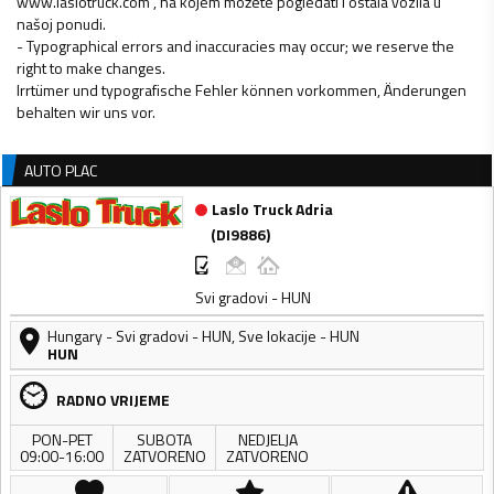
www.laslotruck.com , na kojem možete pogledati i ostala vozila u
našoj ponudi.
- Typographical errors and inaccuracies may occur; we reserve the
right to make changes.
Irrtümer und typografische Fehler können vorkommen, Änderungen
AUTO PLAC
Laslo Truck Adria
(
DI9886
)
Svi gradovi - HUN
Hungary
-
Svi gradovi - HUN
,
Sve lokacije - HUN
HUN
RADNO VRIJEME
PON-PET
SUBOTA
NEDJELJA
09:00-16:00
ZATVORENO
ZATVORENO