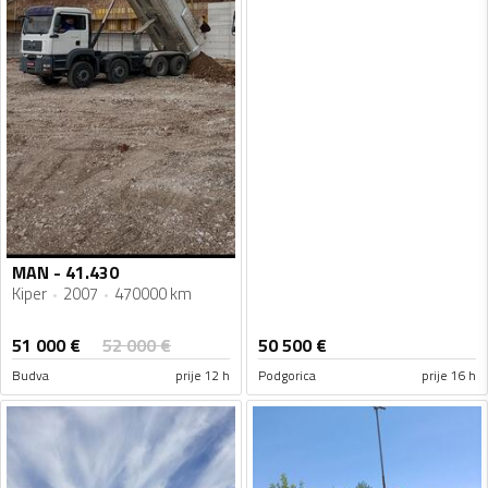
MAN - 41.430
Kiper
2007
470000 km
51 000
€
52 000
€
50 500
€
Budva
prije 12 h
Podgorica
prije 16 h