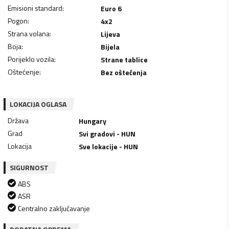
Emisioni standard
:
Euro 6
Pogon
:
4x2
Strana volana
:
Lijeva
Boja
:
Bijela
Porijeklo vozila
:
Strane tablice
Oštećenje
:
Bez oštećenja
LOKACIJA OGLASA
Država
Hungary
Grad
Svi gradovi - HUN
Lokacija
Sve lokacije - HUN
SIGURNOST
ABS
ASR
Centralno zaključavanje