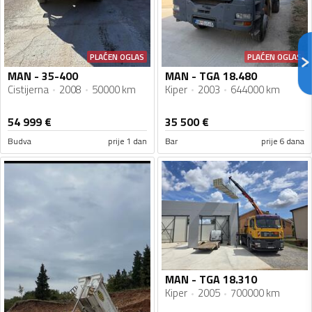
PLAĆEN OGLAS
PLAĆEN OGLAS
MAN - 35-400
MAN - TGA 18.480
Cistijerna
2008
50000 km
Kiper
2003
644000 km
54 999
€
35 500
€
Budva
prije 1 dan
Bar
prije 6 dana
MAN - TGA 18.310
Kiper
2005
700000 km