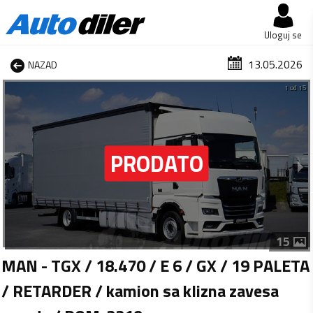
Uloguj se
13.05.2026
NAZAD
1 od 15
15
MAN - TGX / 18.470 / E 6 / GX / 19 PALETA
/ RETARDER / kamion sa klizna zavesa