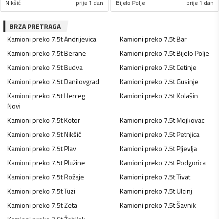
Nikšić
prije 1 dan
Bijelo Polje
prije 1 dan
BRZA PRETRAGA
Kamioni preko 7.5t
Andrijevica
Kamioni preko 7.5t
Bar
Kamioni preko 7.5t
Berane
Kamioni preko 7.5t
Bijelo Polje
Kamioni preko 7.5t
Budva
Kamioni preko 7.5t
Cetinje
Kamioni preko 7.5t
Danilovgrad
Kamioni preko 7.5t
Gusinje
Kamioni preko 7.5t
Herceg
Kamioni preko 7.5t
Kolašin
Novi
Kamioni preko 7.5t
Kotor
Kamioni preko 7.5t
Mojkovac
Kamioni preko 7.5t
Nikšić
Kamioni preko 7.5t
Petnjica
Kamioni preko 7.5t
Plav
Kamioni preko 7.5t
Pljevlja
Kamioni preko 7.5t
Plužine
Kamioni preko 7.5t
Podgorica
Kamioni preko 7.5t
Rožaje
Kamioni preko 7.5t
Tivat
Kamioni preko 7.5t
Tuzi
Kamioni preko 7.5t
Ulcinj
Kamioni preko 7.5t
Zeta
Kamioni preko 7.5t
Šavnik