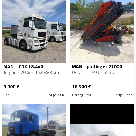
MAN - TGX 18.440
MAN - palfinger 21000
Tegljač
2008
1525383 km
Ostalo
1999
556 km
9 000
€
18 500
€
Bar
prije 23 h
Herceg Novi
prije 1 dan