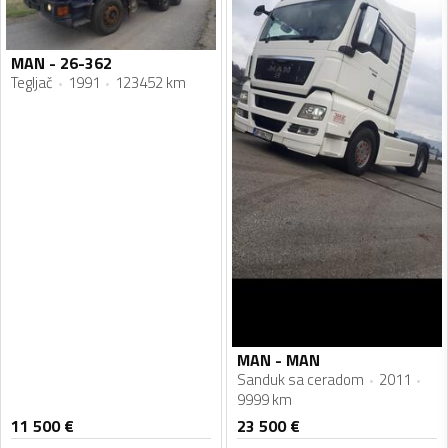
MAN - 26-362
Tegljač
1991
123452 km
MAN - MAN
Sanduk sa ceradom
2011
9999 km
11 500
€
23 500
€