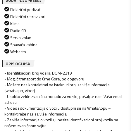
DODATNA OPREMA
Električni podizači
Električni retrovizori
Klima
Radio CD
Servo volan
Spavaća kabina
Webasto
OPIS OGLASA
- Identifikacioni broj vozila: DOM-2219
- Moguć transport do Crne Gore, po dogovoru
- Možete nas kontaktirati na istaknuti broj za više informacija
(whatsapp, viber)
- Ukoliko želite zvaničnu ponudu za vozilo, pošaljite nam Vašu email
adresu
- Video i dokumentacija o vozilu dostupni su na WhatsAppu –
kontaktirajte nas za više informacija.
- Za više informacija o vozilu, unesite identifikacioni broj vozila na
našem zvaničnom sajtu: