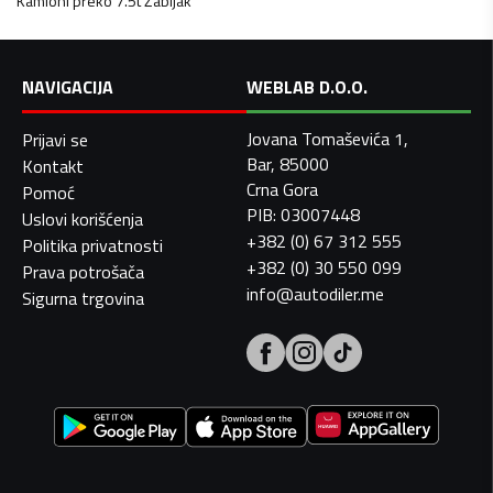
Kamioni preko 7.5t
Žabljak
NAVIGACIJA
WEBLAB D.O.O.
Jovana Tomaševića 1,
Prijavi se
Bar, 85000
Kontakt
Crna Gora
Pomoć
PIB: 03007448
Uslovi korišćenja
+382 (0) 67 312 555
Politika privatnosti
+382 (0) 30 550 099
Prava potrošača
info@autodiler.me
Sigurna trgovina