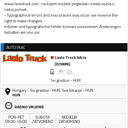
www.laslotruck.com , na kojem možete pogledati i ostala vozila u
našoj ponudi.
- Typographical errors and inaccuracies may occur; we reserve the
right to make changes.
Irrtümer und typografische Fehler können vorkommen, Änderungen
AUTO PLAC
Laslo Truck Adria
(
DI9886
)
Svi gradovi - HUN
Hungary
-
Svi gradovi - HUN
,
Sve lokacije - HUN
HUN
RADNO VRIJEME
PON-PET
SUBOTA
NEDJELJA
09:00-16:00
ZATVORENO
ZATVORENO