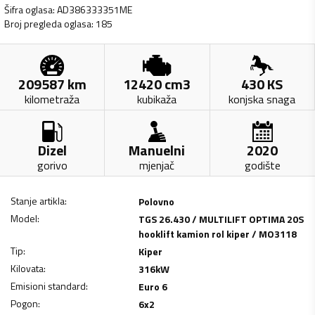
Šifra oglasa
:
AD386333351ME
Broj pregleda oglasa
:
185
209587
km
12420
cm3
430
KS
kilometraža
kubikaža
konjska snaga
Dizel
Manuelni
2020
gorivo
mjenjač
godište
Stanje artikla
:
Polovno
Model
:
TGS 26.430 / MULTILIFT OPTIMA 20S
hooklift kamion rol kiper / MO3118
Tip
:
Kiper
Kilovata
:
316
kW
Emisioni standard
:
Euro 6
Pogon
:
6x2