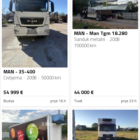
MAN - Man Tgm 18.280
Sanduk metalni
2008
700000 km
MAN - 35-400
Cistijerna
2008
50000 km
54 999
€
44 000
€
Budva
prije 16 h
Tivat
prije 23 h