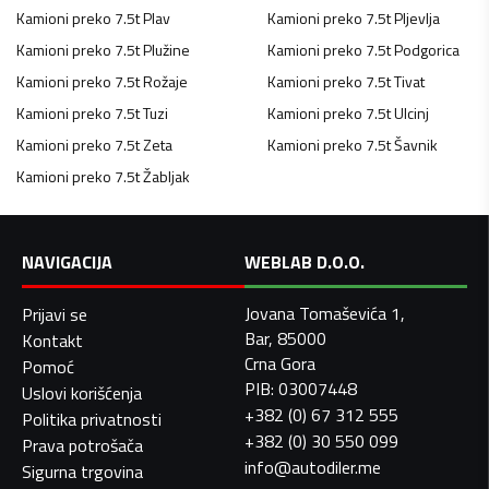
Kamioni preko 7.5t
Plav
Kamioni preko 7.5t
Pljevlja
Kamioni preko 7.5t
Plužine
Kamioni preko 7.5t
Podgorica
Kamioni preko 7.5t
Rožaje
Kamioni preko 7.5t
Tivat
Kamioni preko 7.5t
Tuzi
Kamioni preko 7.5t
Ulcinj
Kamioni preko 7.5t
Zeta
Kamioni preko 7.5t
Šavnik
Kamioni preko 7.5t
Žabljak
NAVIGACIJA
WEBLAB D.O.O.
Jovana Tomaševića 1,
Prijavi se
Bar, 85000
Kontakt
Crna Gora
Pomoć
PIB: 03007448
Uslovi korišćenja
+382 (0) 67 312 555
Politika privatnosti
+382 (0) 30 550 099
Prava potrošača
info@autodiler.me
Sigurna trgovina