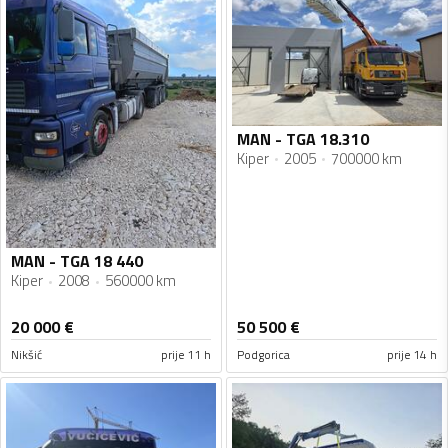
MAN - TGA 18.310
Kiper
2005
700000 km
MAN - TGA 18 440
Kiper
2008
560000 km
20 000
€
50 500
€
Nikšić
prije 11 h
Podgorica
prije 14 h