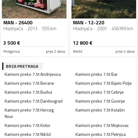
MAN - 26400
MAN - 12-220
Hladnjača
2013
555 km
Hladnjača
2007
456789 km
3 500
€
12 800
€
Podgorica
prije 2 dana
Nikšić
prije 2 dana
BRZA PRETRAGA
Kamioni preko 7.5t
Andrijevica
Kamioni preko 7.5t
Bar
Kamioni preko 7.5t
Berane
Kamioni preko 7.5t
Bijelo Polje
Kamioni preko 7.5t
Budva
Kamioni preko 7.5t
Cetinje
Kamioni preko 7.5t
Danilovgrad
Kamioni preko 7.5t
Gusinje
Kamioni preko 7.5t
Herceg
Kamioni preko 7.5t
Kolašin
Novi
Kamioni preko 7.5t
Kotor
Kamioni preko 7.5t
Mojkovac
Kamioni preko 7.5t
Nikšić
Kamioni preko 7.5t
Petnjica