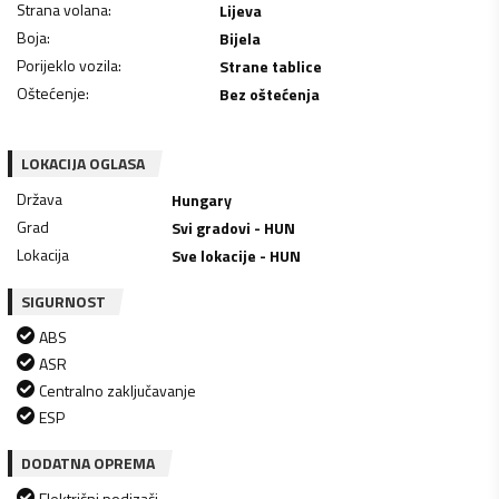
Strana volana
:
Lijeva
Boja
:
Bijela
Porijeklo vozila
:
Strane tablice
Oštećenje
:
Bez oštećenja
LOKACIJA OGLASA
Država
Hungary
Grad
Svi gradovi - HUN
Lokacija
Sve lokacije - HUN
SIGURNOST
ABS
ASR
Centralno zaključavanje
ESP
DODATNA OPREMA
Električni podizači