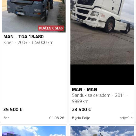
PLAĆEN OGLAS
MAN - TGA 18.480
Kiper
2003
644000 km
MAN - MAN
Sanduk sa ceradom
2011
9999 km
35 500
€
23 500
€
Bar
01.08.26
Bijelo Polje
prije 9 h