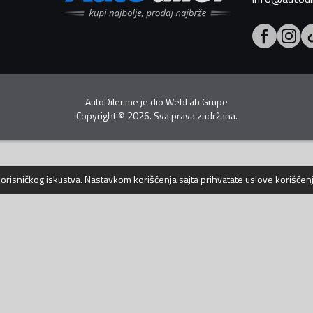
AutoDiler.me je dio
WebLab Grupe
Copyright
©
2026. Sva prava zadržana.
 korisničkog iskustva. Nastavkom korišćenja sajta prihvatate
uslove korišćen