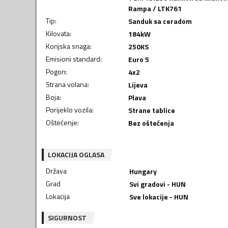
Rampa / LTK761
Tip
:
Sanduk sa ceradom
Kilovata
:
184
kW
Konjska snaga
:
250
KS
Emisioni standard
:
Euro 5
Pogon
:
4x2
Strana volana
:
Lijeva
Boja
:
Plava
Porijeklo vozila
:
Strane tablice
Oštećenje
:
Bez oštećenja
LOKACIJA OGLASA
Država
Hungary
Grad
Svi gradovi - HUN
Lokacija
Sve lokacije - HUN
SIGURNOST