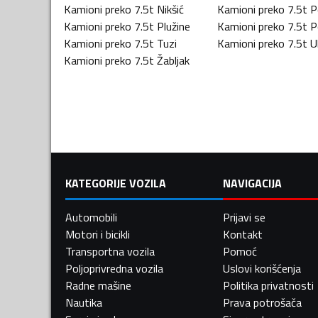
Kamioni preko 7.5t
Nikšić
Kamioni preko 7.5t
P
Kamioni preko 7.5t
Plužine
Kamioni preko 7.5t
P
Kamioni preko 7.5t
Tuzi
Kamioni preko 7.5t
U
Kamioni preko 7.5t
Žabljak
KATEGORIJE VOZILA
NAVIGACIJA
Automobili
Prijavi se
Motori i bicikli
Kontakt
Transportna vozila
Pomoć
Poljoprivredna vozila
Uslovi korišćenja
Radne mašine
Politika privatnosti
Nautika
Prava potrošača