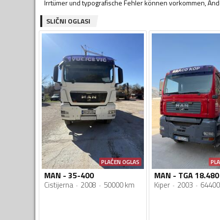
Irrtümer und typografische Fehler können vorkommen, Ände
SLIČNI OGLASI
PLAĆEN OGLAS
PL
MAN - 35-400
MAN - TGA 18.480
Cistijerna
2008
50000 km
Kiper
2003
64400