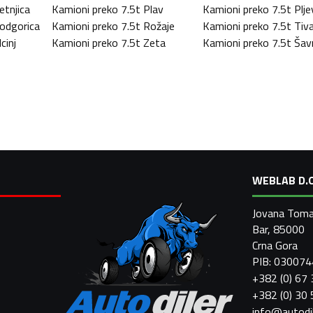
etnjica
Kamioni preko 7.5t
Plav
Kamioni preko 7.5t
Plje
odgorica
Kamioni preko 7.5t
Rožaje
Kamioni preko 7.5t
Tiv
lcinj
Kamioni preko 7.5t
Zeta
Kamioni preko 7.5t
Šav
WEBLAB D.O
Jovana Toma
Bar, 85000
Crna Gora
PIB: 03007
+382 (0) 67
+382 (0) 30
info@autodi