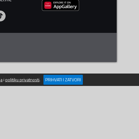
ja
i
politiku privatnosti
.
PRIHVATI I ZATVORI