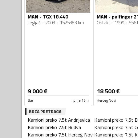
MAN - TGX 18.440
MAN - palfinger 2
Tegljač
2008
1525383 km
Ostalo
1999
556
9 000
€
18 500
€
Bar
prije 13 h
Herceg Novi
BRZA PRETRAGA
Kamioni preko 7.5t
Andrijevica
Kamioni preko 7.5t
B
Kamioni preko 7.5t
Budva
Kamioni preko 7.5t
C
Kamioni preko 7.5t
Herceg Novi
Kamioni preko 7.5t
K