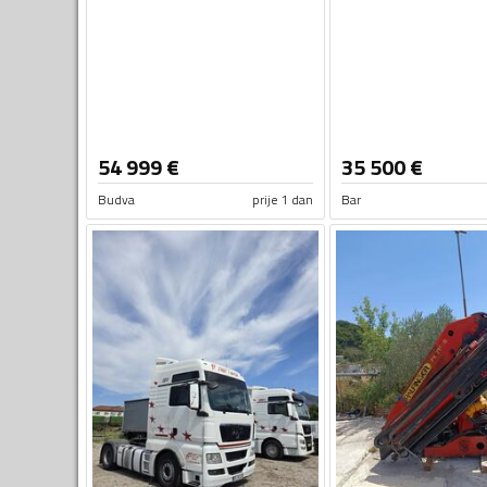
54 999
€
35 500
€
Budva
prije 1 dan
Bar