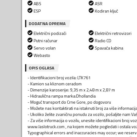
ABS
ASR
ESP
Kodiran ključ
DODATNA OPREMA
Električni podizači
Električni retrovizori
Putni računar
Radio CD
Servo volan
Spavaća kabina
Webasto
OPIS OGLASA
- Identifikacioni broj vozila: LTK761
- Kamion sa kliznom ceradom
- Dimenzije karoserije: 9,35 m x 2,48 m x 2,87 m
- Hidraulična rampa marka:Dhollandia
- Moguć transport do Crne Gore, po dogovoru
- Možete nas kontaktirati na istaknuti broj za više informaci
- Ukoliko želite zvaničnu ponudu za vozilo, pošaljite nam V
- Za više informacija o vozilu, unesite identifikacioni broj v
www.laslotruck.com , na kojem možete pogledati i ostala voz
Typographical errors and inaccuracies may occur; we reserv