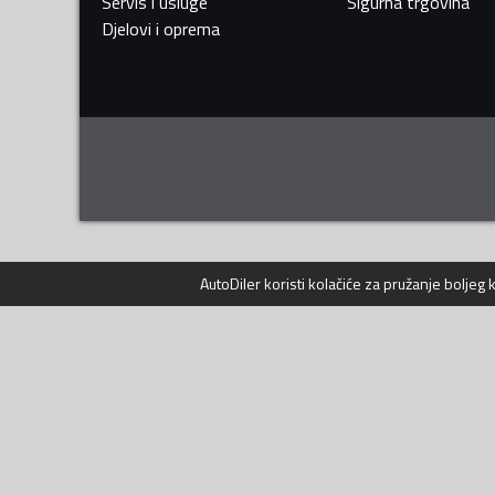
Servis i usluge
Sigurna trgovina
Djelovi i oprema
AutoDiler
koristi kolačiće za pružanje boljeg