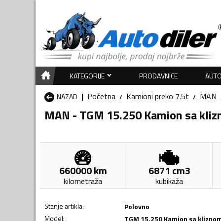
KATEGORIJE
PRODAVNICE
AUTO
Početna
Kamioni preko 7.5t
MAN
NAZAD
MAN - TGM 15.250 Kamion sa kli
660000
km
6871
cm3
kilometraža
kubikaža
Stanje artikla
:
Polovno
Model
:
TGM 15.250 Kamion sa klizno