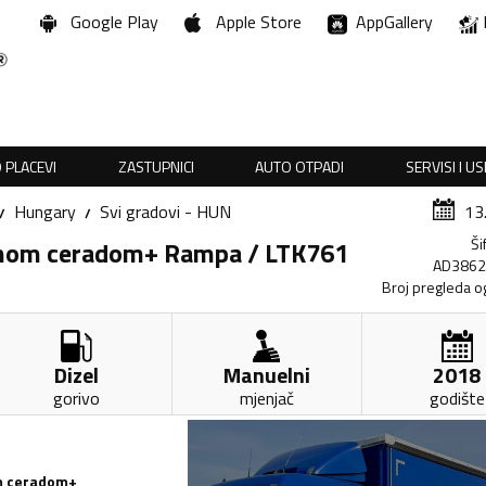
Google Play
Apple Store
AppGallery
 PLACEVI
ZASTUPNICI
AUTO OTPADI
SERVISI I U
Hungary
Svi gradovi - HUN
13
Ši
znom ceradom+ Rampa / LTK761
AD386
Broj pregleda o
Dizel
Manuelni
2018
gorivo
mjenjač
godište
m ceradom+