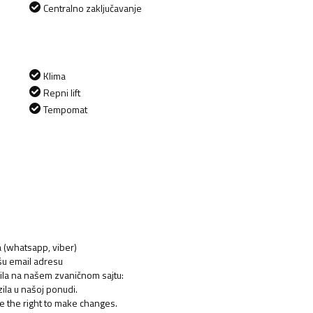
Centralno zaključavanje
Klima
Repni lift
Tempomat
ja (whatsapp, viber)
ašu email adresu
ozila na našem zvaničnom sajtu:
ila u našoj ponudi.
e the right to make changes.