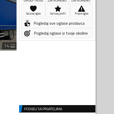
09:00-16:00
ZATVORENO
ZATVORENO
Sačuvaj oglas
Sačuvaj profil
Prijavi oglas
Pogledaj sve oglase prodavca
Pogledaj oglase iz tvoje okoline
14
PODIJELI SA PRIJATELJIMA