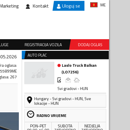
ME
Marketing
Kontakt
Uloguj se
SLUGE
REGISTRACIJA VOZILA
DODAJ OGLAS
AUTO PLAC
.05.2026
fra oglasa
:
Laslo Truck Balkan
255899ME
(
LO7256
)
glasa
:
267
Svi gradovi - HUN
Hungary
-
Svi gradovi - HUN
,
Sve
lokacije - HUN
RADNO VRIJEME
PON-PET
SUBOTA
NEDJELJA