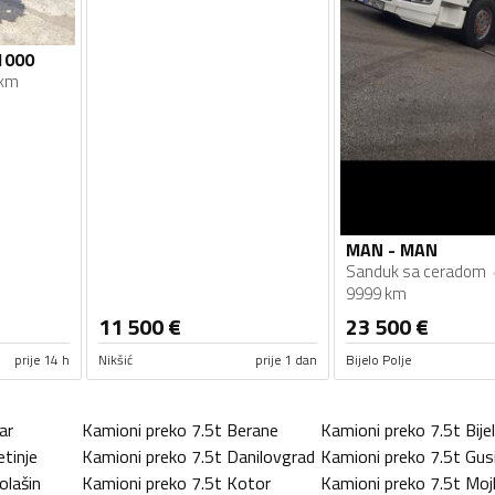
1000
 km
MAN - MAN
Sanduk sa ceradom
9999 km
11 500
€
23 500
€
prije 14 h
Nikšić
prije 1 dan
Bijelo Polje
ar
Kamioni preko 7.5t
Berane
Kamioni preko 7.5t
Bije
etinje
Kamioni preko 7.5t
Danilovgrad
Kamioni preko 7.5t
Gus
olašin
Kamioni preko 7.5t
Kotor
Kamioni preko 7.5t
Moj