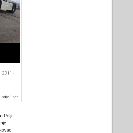
2011
prije 1 dan
lo Polje
inje
kovac