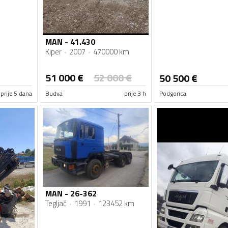
MAN - 41.430
Kiper
2007
470000 km
51 000
€
52 000
€
50 500
€
prije 5 dana
Budva
prije 3 h
Podgorica
MAN - 26-362
Tegljač
1991
123452 km