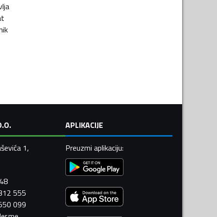
vlja
at
nik
.O.
APLIKACIJE
ševića 1,
Preuzmi aplikaciju
:
448
 312 555
 550 099
ler.me