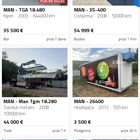
PLAĆEN OGLAS
MAN - TGA 18.480
MAN - 35-400
Kiper
2003
644000 km
Cistijerna
2008
50000 km
35 500
€
54 999
€
Bar
prije 7 dana
Budva
prije 1 min
MAN - Man Tgm 18.280
MAN - 26400
Sanduk metalni
2008
Hladnjača
2013
555 km
700000 km
44 000
€
3 500
€
Tivat
prije 7 h
Podgorica
prije 20 h