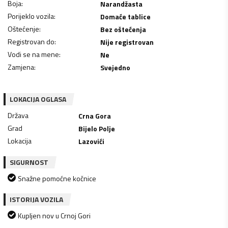
Boja
:
Narandžasta
Porijeklo vozila
:
Domaće tablice
Oštećenje
:
Bez oštećenja
Registrovan do
:
Nije registrovan
Vodi se na mene
:
Ne
Zamjena
:
Svejedno
LOKACIJA OGLASA
Država
Crna Gora
Grad
Bijelo Polje
Lokacija
Lazovići
SIGURNOST
Snažne pomoćne kočnice
ISTORIJA VOZILA
Kupljen nov u Crnoj Gori