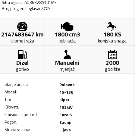
Šifra oglasa
:
AD363285101ME
Broj pregleda oglasa
:
2709
2147483647
km
1800
cm3
180
KS
kilometraža
kubikaža
konjska snaga
Dizel
Manuelni
2000
gorivo
mjenjač
godište
Stanje artikla
:
Polovno
Model
:
15-136
Tip
:
Kiper
Kilovata
:
133
kW
Emisioni standard
:
Euro 6
Pogon
:
Zadnji
Strana volana
:
Lijeva