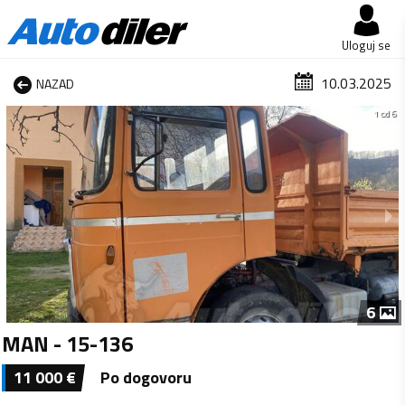
Uloguj se
10.03.2025
NAZAD
1 od 6
6
MAN - 15-136
11 000
€
Po dogovoru