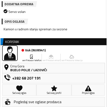
DODATNA OPREMA
Servo volan
OPIS OGLASA
Kamion u radnom stanju spreman za sezone
KORISNIK
Vuk
(
NU8941
)
verifikovan telefon
verifikovan email
verifikovana lokacija
Crna Gora
BIJELO POLJE
/
LAZOVIĆI
+382 68 207 191
Sačuvaj oglas
Sačuvaj profil
Prijavi oglas
Pogledaj sve oglase prodavca