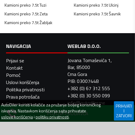
Kamioni preko 7.5t
Tuzi
Kamioni preko 7.5t
Ulcinj
Kamioni preko 7.5t
Zeta
Kamioni preko 7.5t
Šavnik
Kamioni preko 7.5t
Žabljak
NAVIGACIJA
WEBLAB D.O.O.
Jovana Tomaševića 1,
Prijavi se
Bar, 85000
Kontakt
Crna Gora
Pomoć
PIB: 03007448
Uslovi korišćenja
+382 (0) 67 312 555
Politika privatnosti
+382 (0) 30 550 099
Prava potrošača
info@autodiler.me
Sigurna trgovina
AutoDiler
koristi kolačiće za pružanje boljeg korisničkog
PRIHVATI
iskustva. Nastavkom korišćenja sajta prihvatate
I
POZOVI PRODAVCA
ZATVORI
uslove korišćenja
i
politiku privatnosti
.