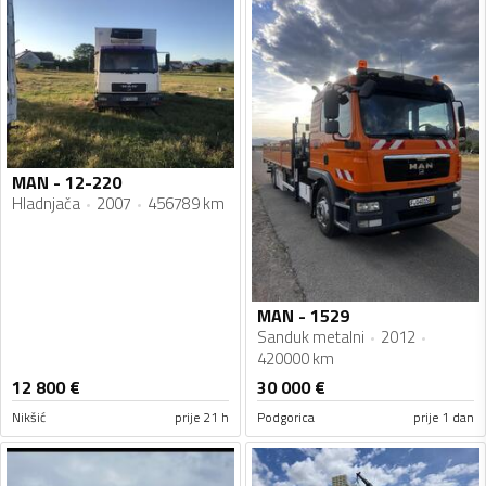
MAN - 12-220
Hladnjača
2007
456789 km
MAN - 1529
Sanduk metalni
2012
420000 km
12 800
€
30 000
€
Nikšić
prije 21 h
Podgorica
prije 1 dan