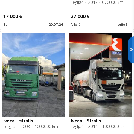
Tegljač
2017
676000 km
17 000
€
27 000
€
Bar
29.07.26
Nikšić
prije 5 h
Iveco - stralis
Iveco - Stralis
Tegljač
2008
1000000 km
Tegljač
2014
1000000 km