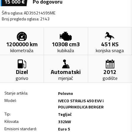
15 000
€
Po dogovoru
Šifra oglasa
:
AD355214595ME
Broj pregleda oglasa
:
2143
1200000
km
10308
cm3
451
KS
kilometraža
kubikaža
konjska snaga
Dizel
Automatski
2012
gorivo
mjenjač
godište
Stanje artikla
:
Polovno
Model
:
IVECO STRALIS 450 EVV i
POLUPRIKOLICA BERGER
Tip
:
Tegljač
Kilovata
:
332
kW
Emisioni standard
:
Euro 5