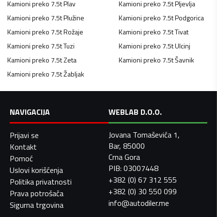
Kamioni preko 7.5t
Plav
Kamioni preko 7.5t
Pljevlja
Kamioni preko 7.5t
Plužine
Kamioni preko 7.5t
Podgorica
Kamioni preko 7.5t
Rožaje
Kamioni preko 7.5t
Tivat
Kamioni preko 7.5t
Tuzi
Kamioni preko 7.5t
Ulcinj
Kamioni preko 7.5t
Zeta
Kamioni preko 7.5t
Šavnik
Kamioni preko 7.5t
Žabljak
NAVIGACIJA
WEBLAB D.O.O.
Jovana Tomaševića 1,
Prijavi se
Bar, 85000
Kontakt
Crna Gora
Pomoć
PIB: 03007448
Uslovi korišćenja
+382 (0) 67 312 555
Politika privatnosti
+382 (0) 30 550 099
Prava potrošača
info@autodiler.me
Sigurna trgovina