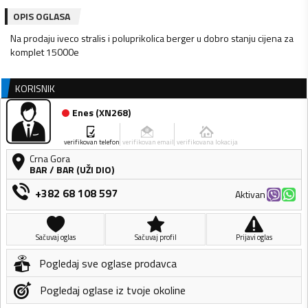
OPIS OGLASA
Na prodaju iveco stralis i poluprikolica berger u dobro stanju cijena za
komplet 15000e
KORISNIK
Enes
(
XN268
)
verifikovan telefon
verifikovan email
verifikovana lokacija
Crna Gora
BAR
/
BAR (UŽI DIO)
+382 68 108 597
Aktivan
Sačuvaj oglas
Sačuvaj profil
Prijavi oglas
Pogledaj sve oglase prodavca
Pogledaj oglase iz tvoje okoline