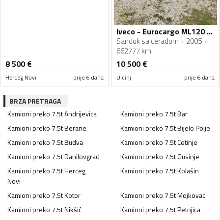
Iveco - Eurocargo ML120 E24
Sanduk sa ceradom
2005
662777 km
8 500
€
10 500
€
Herceg Novi
prije 6 dana
Ulcinj
prije 6 dana
BRZA PRETRAGA
Kamioni preko 7.5t
Andrijevica
Kamioni preko 7.5t
Bar
Kamioni preko 7.5t
Berane
Kamioni preko 7.5t
Bijelo Polje
Kamioni preko 7.5t
Budva
Kamioni preko 7.5t
Cetinje
Kamioni preko 7.5t
Danilovgrad
Kamioni preko 7.5t
Gusinje
Kamioni preko 7.5t
Herceg
Kamioni preko 7.5t
Kolašin
Novi
Kamioni preko 7.5t
Kotor
Kamioni preko 7.5t
Mojkovac
Kamioni preko 7.5t
Nikšić
Kamioni preko 7.5t
Petnjica