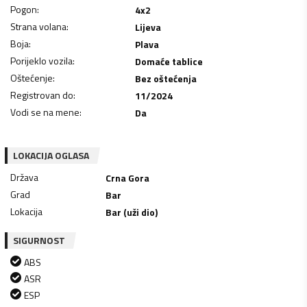
Pogon
:
4x2
Strana volana
:
Lijeva
Boja
:
Plava
Porijeklo vozila
:
Domaće tablice
Oštećenje
:
Bez oštećenja
Registrovan do
:
11/2024
Vodi se na mene
:
Da
LOKACIJA OGLASA
Država
Crna Gora
Grad
Bar
Lokacija
Bar (uži dio)
SIGURNOST
ABS
ASR
ESP