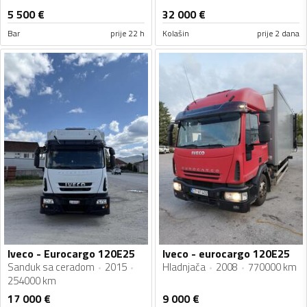
5 500
€
32 000
€
Bar
prije 22 h
Kolašin
prije 2 dana
Iveco - Eurocargo 120E25
Iveco - eurocargo 120E25
Sanduk sa ceradom
2015
Hladnjača
2008
770000 km
254000 km
17 000
€
9 000
€