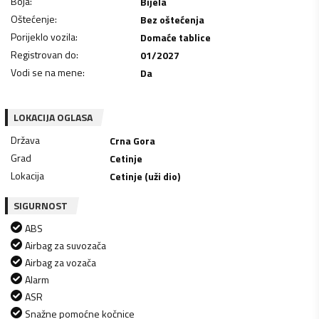
Boja
:
Bijela
Oštećenje
:
Bez oštećenja
Porijeklo vozila
:
Domaće tablice
Registrovan do
:
01/2027
Vodi se na mene
:
Da
LOKACIJA OGLASA
Država
Crna Gora
Grad
Cetinje
Lokacija
Cetinje (uži dio)
SIGURNOST
ABS
Airbag za suvozača
Airbag za vozača
Alarm
ASR
Snažne pomoćne kočnice