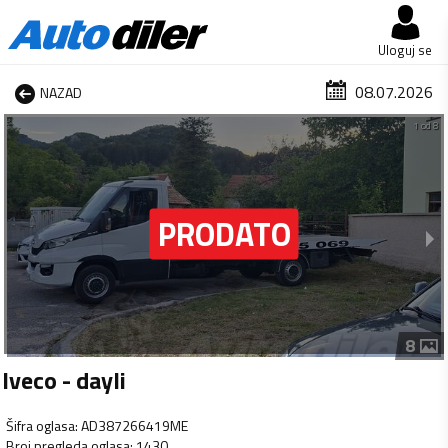
Uloguj se
08.07.2026
NAZAD
1 od 8
8
Iveco - dayli
Šifra oglasa
:
AD387266419ME
Broj pregleda oglasa
:
1430