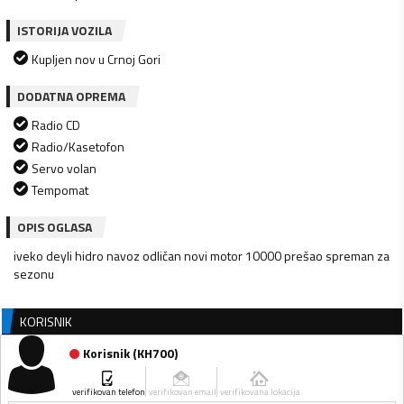
ISTORIJA VOZILA
Kupljen nov u Crnoj Gori
DODATNA OPREMA
Radio CD
Radio/Kasetofon
Servo volan
Tempomat
OPIS OGLASA
iveko deyli hidro navoz odličan novi motor 10000 prešao spreman za
sezonu
KORISNIK
Korisnik
(
KH700
)
verifikovan telefon
verifikovan email
verifikovana lokacija