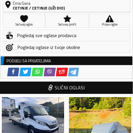
Crna Gora
CETINJE
/
CETINJE (UŽI DIO)
Sačuvaj oglas
Sačuvaj profil
Prijavi oglas
Pogledaj sve oglase prodavca
Pogledaj oglase iz tvoje okoline
PODIJELI SA PRIJATELJIMA
SLIČNI OGLASI