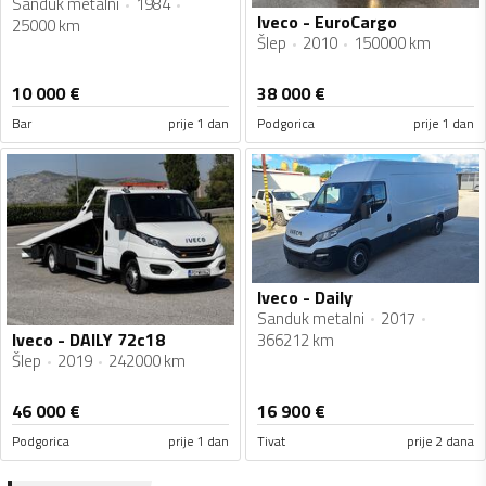
Sanduk metalni
1984
Iveco - EuroCargo
25000 km
Šlep
2010
150000 km
10 000
€
38 000
€
Bar
prije 1 dan
Podgorica
prije 1 dan
Iveco - Daily
Sanduk metalni
2017
Iveco - DAILY 72c18
366212 km
Šlep
2019
242000 km
46 000
€
16 900
€
Podgorica
prije 1 dan
Tivat
prije 2 dana