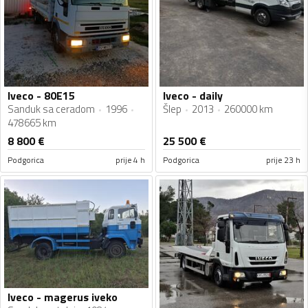
Iveco - 80E15
Iveco - daily
Sanduk sa ceradom
1996
Šlep
2013
260000 km
478665 km
8 800
€
25 500
€
Podgorica
prije 4 h
Podgorica
prije 23 h
Iveco - magerus iveko