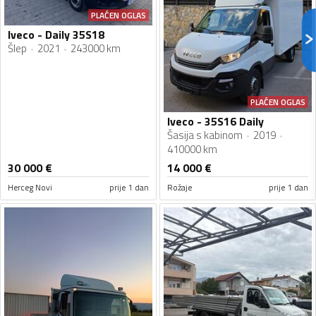
PLAĆEN OGLAS
Iveco - Daily 35S18
Šlep
2021
243000 km
PLAĆEN OGLAS
Iveco - 35S16 Daily
Šasija s kabinom
2019
410000 km
30 000
€
14 000
€
Herceg Novi
prije 1 dan
Rožaje
prije 1 dan