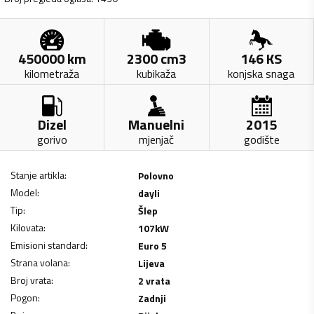
450000
km
2300
cm3
146
KS
kilometraža
kubikaža
konjska snaga
Dizel
Manuelni
2015
gorivo
mjenjač
godište
Stanje artikla
:
Polovno
Model
:
dayli
Tip
:
Šlep
Kilovata
:
107
kW
Emisioni standard
:
Euro 5
Strana volana
:
Lijeva
Broj vrata
:
2 vrata
Pogon
:
Zadnji