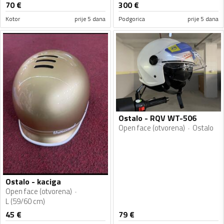
70
€
300
€
Kotor
prije 5 dana
Podgorica
prije 5 dana
Ostalo - RQV WT-506
Open face (otvorena)
Ostalo
Ostalo - kaciga
Open face (otvorena)
L (59/60 cm)
45
€
79
€