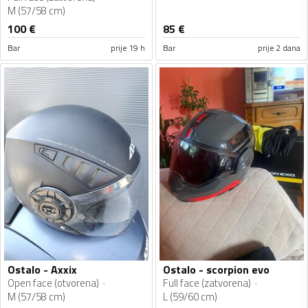
M (57/58 cm)
100
€
85
€
Bar
prije 19 h
Bar
prije 2 dana
Ostalo - Axxix
Ostalo - scorpion evo
Open face (otvorena)
Full face (zatvorena)
M (57/58 cm)
L (59/60 cm)