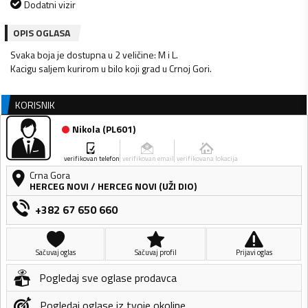
Dodatni vizir
OPIS OGLASA
Svaka boja je dostupna u 2 veličine: M i L.
KORISNIK
Nikola
(
PL601
)
verifikovan telefon
verifikovan email
verifikovana lokacija
Crna Gora
HERCEG NOVI
/
HERCEG NOVI (UŽI DIO)
+382 67 650 660
Sačuvaj oglas
Sačuvaj profil
Prijavi oglas
Pogledaj sve oglase prodavca
Pogledaj oglase iz tvoje okoline