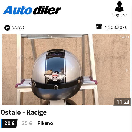
Uloguj se
14.03.2026
NAZAD
1 od 11
11
Ostalo - Kacige
20
€
25
€
Fiksno