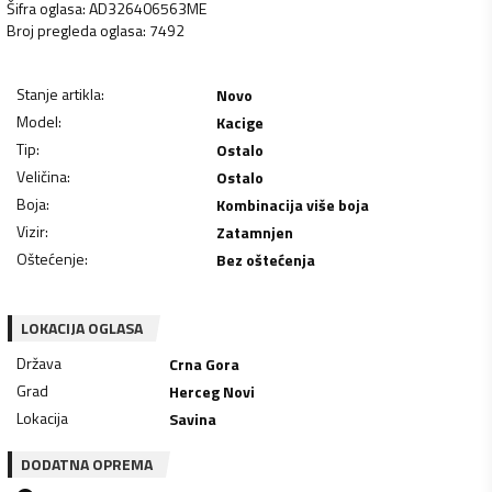
Šifra oglasa
:
AD326406563ME
Broj pregleda oglasa
:
7492
Stanje artikla
:
Novo
Model
:
Kacige
Tip
:
Ostalo
Veličina
:
Ostalo
Boja
:
Kombinacija više boja
Vizir
:
Zatamnjen
Oštećenje
:
Bez oštećenja
LOKACIJA OGLASA
Država
Crna Gora
Grad
Herceg Novi
Lokacija
Savina
DODATNA OPREMA