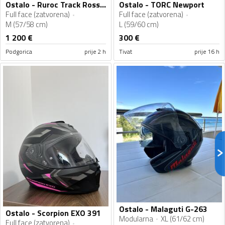
Ostalo - Ruroc Track Rosso - At4.0
Ostalo - TORC Newport
Full face (zatvorena)
Full face (zatvorena)
M (57/58 cm)
L (59/60 cm)
1 200
€
300
€
Podgorica
prije 2 h
Tivat
prije 16 h
Ostalo - Malaguti G-263
Ostalo - Scorpion EXO 391
Modularna
XL (61/62 cm)
Full face (zatvorena)