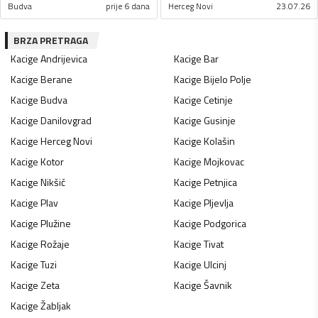
Budva
prije 6 dana
Herceg Novi
23.07.26
BRZA PRETRAGA
Kacige
Andrijevica
Kacige
Bar
Kacige
Berane
Kacige
Bijelo Polje
Kacige
Budva
Kacige
Cetinje
Kacige
Danilovgrad
Kacige
Gusinje
Kacige
Herceg Novi
Kacige
Kolašin
Kacige
Kotor
Kacige
Mojkovac
Kacige
Nikšić
Kacige
Petnjica
Kacige
Plav
Kacige
Pljevlja
Kacige
Plužine
Kacige
Podgorica
Kacige
Rožaje
Kacige
Tivat
Kacige
Tuzi
Kacige
Ulcinj
Kacige
Zeta
Kacige
Šavnik
Kacige
Žabljak