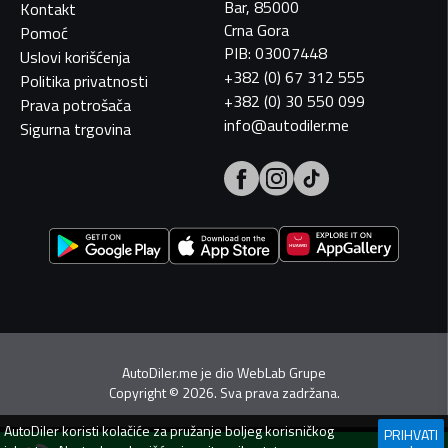
Bar, 85000
Kontakt
Crna Gora
Pomoć
PIB: 03007448
Uslovi korišćenja
+382 (0) 67 312 555
Politika privatnosti
+382 (0) 30 550 099
Prava potrošača
info@autodiler.me
Sigurna trgovina
AutoDiler.me je dio
WebLab Grupe
Copyright
©
2026. Sva prava zadržana.
AutoDiler
koristi kolačiće za pružanje boljeg korisničkog
PRIHVATI