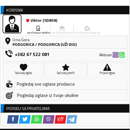
KORISNIK
Viktor
(
SD858
)
verifikovan telefon
verifikovan email
verifikovana lokacija
Crna Gora
PODGORICA
/
PODGORICA (UŽI DIO)
+382 67 522 081
Aktivan
Sačuvaj oglas
Sačuvaj profil
Prijavi oglas
Pogledaj sve oglase prodavca
Pogledaj oglase iz tvoje okoline
PODIJELI SA PRIJATELJIMA