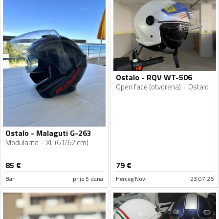
Ostalo - RQV WT-506
Open face (otvorena)
Ostalo
Ostalo - Malaguti G-263
Modularna
XL (61/62 cm)
85
€
79
€
Bar
prije 5 dana
Herceg Novi
23.07.26