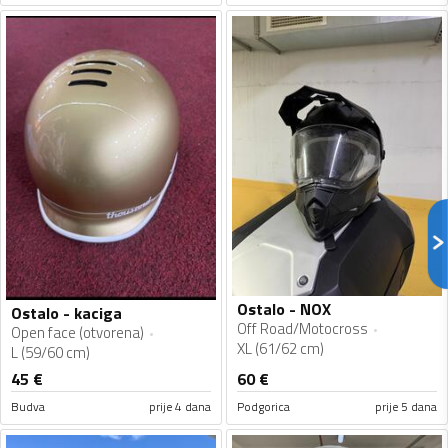
Ostalo - NOX
Ostalo - kaciga
Off Road/Motocross
Open face (otvorena)
XL (61/62 cm)
L (59/60 cm)
45
€
60
€
Budva
prije 4 dana
Podgorica
prije 5 dana