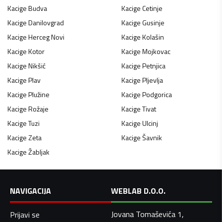
Kacige
Budva
Kacige
Cetinje
Kacige
Danilovgrad
Kacige
Gusinje
Kacige
Herceg Novi
Kacige
Kolašin
Kacige
Kotor
Kacige
Mojkovac
Kacige
Nikšić
Kacige
Petnjica
Kacige
Plav
Kacige
Pljevlja
Kacige
Plužine
Kacige
Podgorica
Kacige
Rožaje
Kacige
Tivat
Kacige
Tuzi
Kacige
Ulcinj
Kacige
Zeta
Kacige
Šavnik
Kacige
Žabljak
NAVIGACIJA
WEBLAB D.O.O.
Jovana Tomaševića 1,
Prijavi se