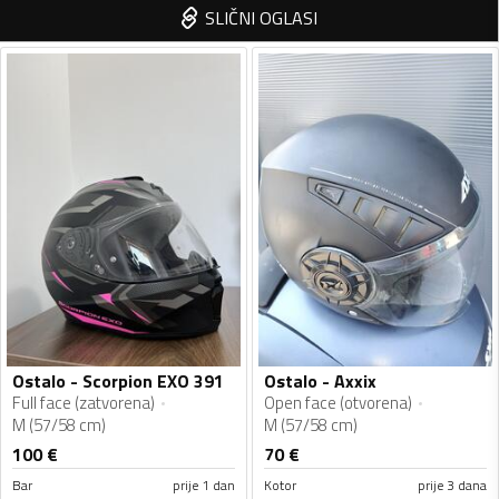
SLIČNI OGLASI
Ostalo - Scorpion EXO 391
Ostalo - Axxix
Full face (zatvorena)
Open face (otvorena)
M (57/58 cm)
M (57/58 cm)
100
€
70
€
Bar
prije 1 dan
Kotor
prije 3 dana