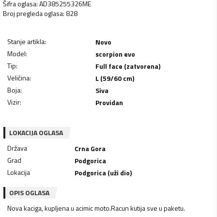
Šifra oglasa
:
AD385255326ME
Broj pregleda oglasa
:
828
Stanje artikla
:
Novo
Model
:
scorpion evo
Tip
:
Full face (zatvorena)
Veličina
:
L (59/60 cm)
Boja
:
Siva
Vizir
:
Providan
LOKACIJA OGLASA
Država
Crna Gora
Grad
Podgorica
Lokacija
Podgorica (uži dio)
OPIS OGLASA
Nova kaciga, kupljena u acimic moto.Racun kutija sve u paketu.