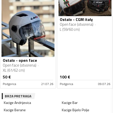
Ostalo - CGM italy
Open face (otvorena)
L (59/60 cm)
Ostalo - open face
Open face (otvorena)
XL (61/62 cm)
50
€
100
€
Podgorica
21.07.26
Podgorica
09.07.26
BRZA PRETRAGA
Kacige
Andrijevica
Kacige
Bar
Kacige
Berane
Kacige
Bijelo Polje