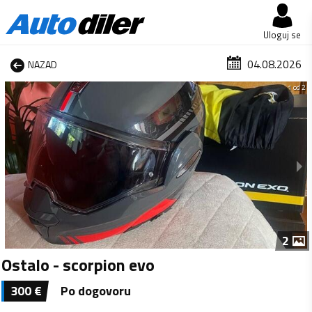
Uloguj se
04.08.2026
NAZAD
1 od 2
2
Ostalo - scorpion evo
300
€
Po dogovoru