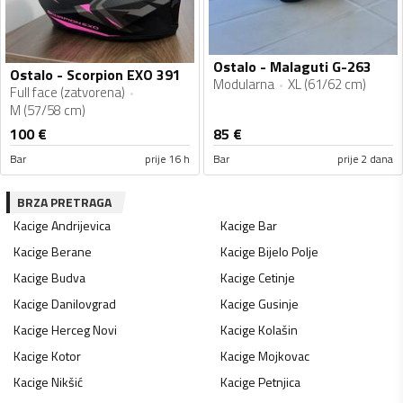
Ostalo - Malaguti G-263
Ostalo - Scorpion EXO 391
Modularna
XL (61/62 cm)
Full face (zatvorena)
M (57/58 cm)
100
€
85
€
Bar
prije 16 h
Bar
prije 2 dana
BRZA PRETRAGA
Kacige
Andrijevica
Kacige
Bar
Kacige
Berane
Kacige
Bijelo Polje
Kacige
Budva
Kacige
Cetinje
Kacige
Danilovgrad
Kacige
Gusinje
Kacige
Herceg Novi
Kacige
Kolašin
Kacige
Kotor
Kacige
Mojkovac
Kacige
Nikšić
Kacige
Petnjica