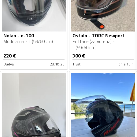
Nolan - n-100
Ostalo - TORC Newport
Modularna
L (59/60 cm)
Full face (zatvorena)
L (59/60 cm)
220
€
300
€
Budva
28.10.23
Tivat
prije 13 h