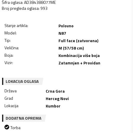
Šifra oglasa
:
AD384388077ME
Broj pregleda oglasa
:
993
Stanje artikla
:
Polovno
Model
:
N87
Tip
:
Full face (zatvorena)
Veličina
:
M (57/58 cm)
Boja
:
Kombinacija više boja
Vizir
:
Zatamnjen + Providan
LOKACIJA OGLASA
Država
Crna Gora
Grad
Herceg Novi
Lokacija
Kumbor
DODATNA OPREMA
Torba