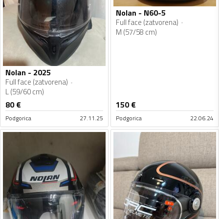
Nolan - N60-5
Full face (zatvorena)
M (57/58 cm)
Nolan - 2025
Full face (zatvorena)
L (59/60 cm)
80
€
150
€
Podgorica
27.11.25
Podgorica
22.06.24