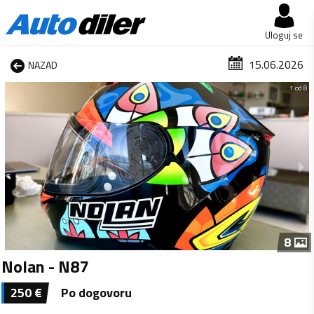
Uloguj se
15.06.2026
NAZAD
1 od 8
8
Nolan - N87
250
€
Po dogovoru