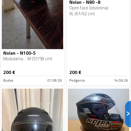
Nolan - N80 -8
Open face (otvorena)
XL (61/62 cm)
Nolan - N100-5
Modularna
M (57/58 cm)
200
€
200
€
Budva
01.08.26
Podgorica
14.06.26