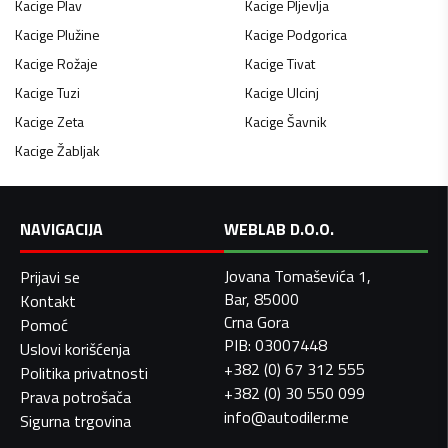
Kacige
Plav
Kacige
Pljevlja
Kacige
Plužine
Kacige
Podgorica
Kacige
Rožaje
Kacige
Tivat
Kacige
Tuzi
Kacige
Ulcinj
Kacige
Zeta
Kacige
Šavnik
Kacige
Žabljak
NAVIGACIJA
WEBLAB D.O.O.
Jovana Tomaševića 1,
Prijavi se
Bar, 85000
Kontakt
Crna Gora
Pomoć
PIB: 03007448
Uslovi korišćenja
+382 (0) 67 312 555
Politika privatnosti
+382 (0) 30 550 099
Prava potrošača
info@autodiler.me
Sigurna trgovina