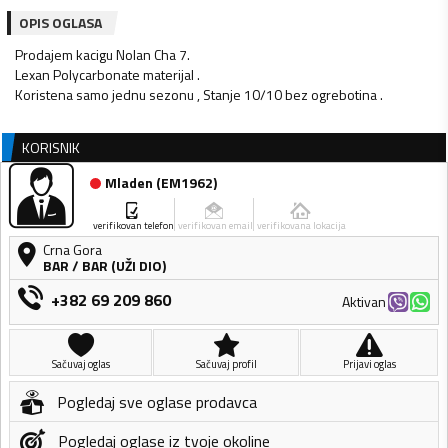
OPIS OGLASA
Prodajem kacigu Nolan Cha 7.
Lexan Polycarbonate materijal .
Koristena samo jednu sezonu , Stanje 10/10 bez ogrebotina .
KORISNIK
Mladen
(
EM1962
)
verifikovan telefon
verifikovan email
verifikovana lokacija
Crna Gora
BAR
/
BAR (UŽI DIO)
+382 69 209 860
Aktivan
Sačuvaj oglas
Sačuvaj profil
Prijavi oglas
Pogledaj sve oglase prodavca
Pogledaj oglase iz tvoje okoline