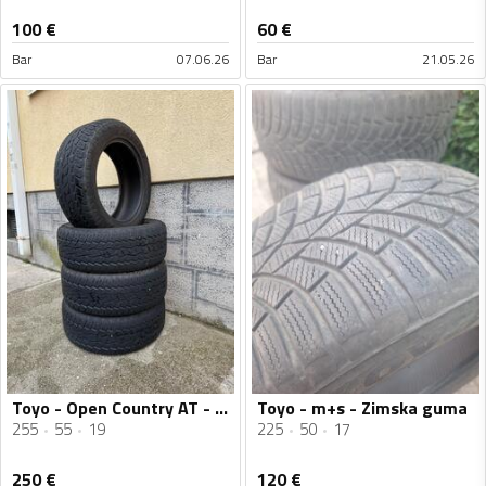
100
€
60
€
Bar
07.06.26
Bar
21.05.26
Toyo - Open Country AT - Univerzalna guma
Toyo - m+s - Zimska guma
255
55
19
225
50
17
250
€
120
€