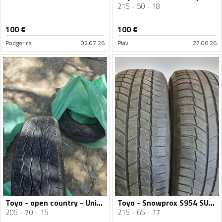
215
50
18
100
€
100
€
Podgorica
02.07.26
Plav
27.06.26
Toyo - open country - Univerzalna guma
Toyo - Snowprox S954 SUV - Zimska guma
205
70
15
215
65
17