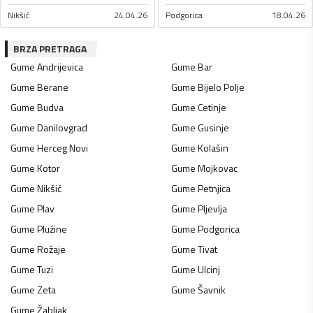
Nikšić
24.04.26
Podgorica
18.04.26
BRZA PRETRAGA
Gume
Andrijevica
Gume
Bar
Gume
Berane
Gume
Bijelo Polje
Gume
Budva
Gume
Cetinje
Gume
Danilovgrad
Gume
Gusinje
Gume
Herceg Novi
Gume
Kolašin
Gume
Kotor
Gume
Mojkovac
Gume
Nikšić
Gume
Petnjica
Gume
Plav
Gume
Pljevlja
Gume
Plužine
Gume
Podgorica
Gume
Rožaje
Gume
Tivat
Gume
Tuzi
Gume
Ulcinj
Gume
Zeta
Gume
Šavnik
Gume
Žabljak