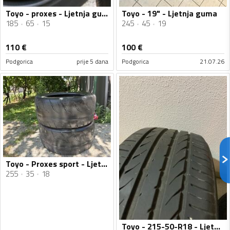
Toyo - proxes - Ljetnja guma
Toyo - 19" - Ljetnja guma
185
65
15
245
45
19
110
€
100
€
Podgorica
prije 5 dana
Podgorica
21.07.26
Toyo - Proxes sport - Ljetnja guma
255
35
18
Toyo - 215-50-R18 - Ljetnja guma