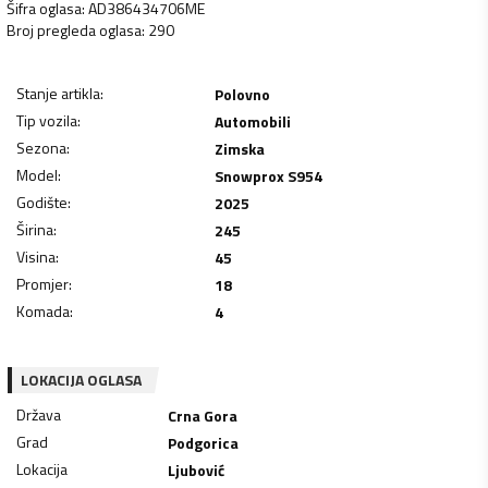
Šifra oglasa
:
AD386434706ME
Broj pregleda oglasa
:
290
Stanje artikla
:
Polovno
Tip vozila
:
Automobili
Sezona
:
Zimska
Model
:
Snowprox S954
Godište
:
2025
Širina
:
245
Visina
:
45
Promjer
:
18
Komada
:
4
LOKACIJA OGLASA
Država
Crna Gora
Grad
Podgorica
Lokacija
Ljubović