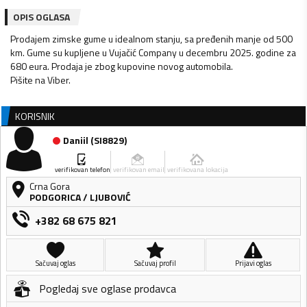
OPIS OGLASA
Prodajem zimske gume u idealnom stanju, sa pređenih manje od 500
km. Gume su kupljene u Vujačić Company u decembru 2025. godine za
680 eura. Prodaja je zbog kupovine novog automobila.
Pišite na Viber.
KORISNIK
Daniil
(
SI8829
)
verifikovan telefon
verifikovan email
verifikovana lokacija
Crna Gora
PODGORICA
/
LJUBOVIĆ
+382 68 675 821
Sačuvaj oglas
Sačuvaj profil
Prijavi oglas
Pogledaj sve oglase prodavca