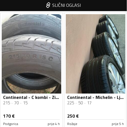
SLIČNI OGLASI
Continental - C kombi - Zimska guma
Continental - Michelin - Ljetnja guma
215
70
15
225
50
17
170
€
250
€
Podgorica
prije 4 h
Rožaje
prije 5 h