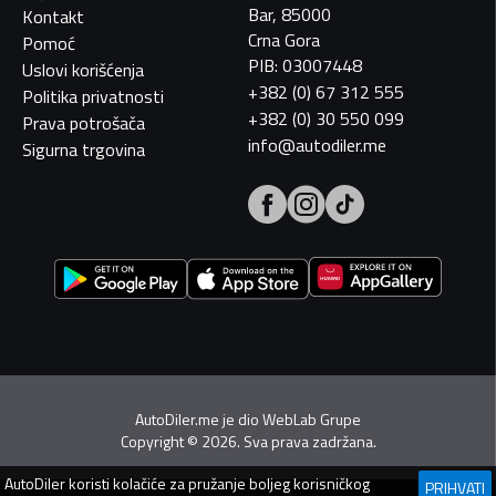
Bar, 85000
Kontakt
Crna Gora
Pomoć
PIB: 03007448
Uslovi korišćenja
+382 (0) 67 312 555
Politika privatnosti
+382 (0) 30 550 099
Prava potrošača
info@autodiler.me
Sigurna trgovina
AutoDiler.me je dio
WebLab Grupe
Copyright
©
2026. Sva prava zadržana.
AutoDiler
koristi kolačiće za pružanje boljeg korisničkog
PRIHVATI