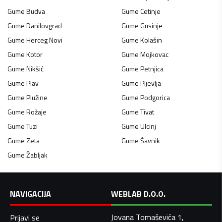
Gume
Budva
Gume
Cetinje
Gume
Danilovgrad
Gume
Gusinje
Gume
Herceg Novi
Gume
Kolašin
Gume
Kotor
Gume
Mojkovac
Gume
Nikšić
Gume
Petnjica
Gume
Plav
Gume
Pljevlja
Gume
Plužine
Gume
Podgorica
Gume
Rožaje
Gume
Tivat
Gume
Tuzi
Gume
Ulcinj
Gume
Zeta
Gume
Šavnik
Gume
Žabljak
NAVIGACIJA
WEBLAB D.O.O.
Jovana Tomaševića 1,
Prijavi se