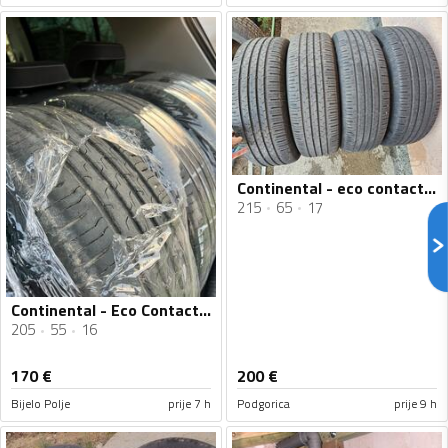
Continental - eco contact 6 - Ljetnja guma
215
65
17
Continental - Eco Contact 6 - Ljetnja guma
205
55
16
170
€
200
€
Bijelo Polje
prije 7 h
Podgorica
prije 9 h