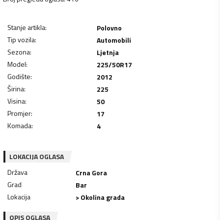
Stanje artikla
:
Polovno
Tip vozila
:
Automobili
Sezona
:
Ljetnja
Model
:
225/50R17
Godište
:
2012
Širina
:
225
Visina
:
50
Promjer
:
17
Komada
:
4
LOKACIJA OGLASA
Država
Crna Gora
Grad
Bar
Lokacija
> Okolina grada
OPIS OGLASA