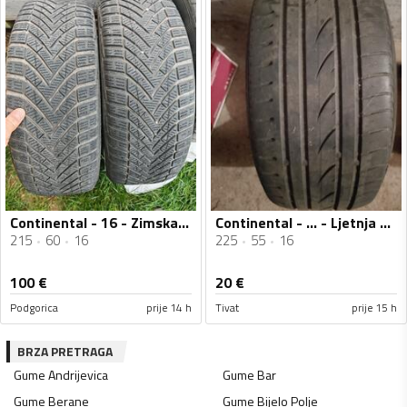
Continental - 16 - Zimska guma
Continental - ... - Ljetnja guma
215
60
16
225
55
16
100
€
20
€
Podgorica
prije 14 h
Tivat
prije 15 h
BRZA PRETRAGA
Gume
Andrijevica
Gume
Bar
Gume
Berane
Gume
Bijelo Polje