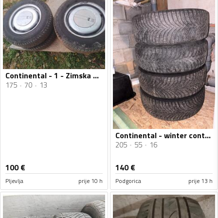
Continental - 1 - Zimska guma
175
70
13
Continental - winter contact - Univerzalna guma
205
55
16
100
€
140
€
Pljevlja
prije 10 h
Podgorica
prije 13 h