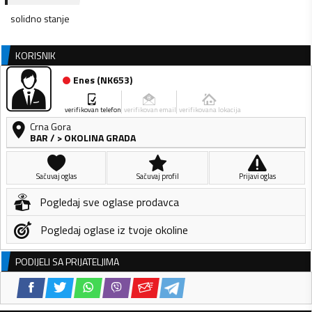
solidno stanje
KORISNIK
Enes
(
NK653
)
verifikovan telefon
verifikovan email
verifikovana lokacija
Crna Gora
BAR
/
> OKOLINA GRADA
Sačuvaj oglas
Sačuvaj profil
Prijavi oglas
Pogledaj sve oglase prodavca
Pogledaj oglase iz tvoje okoline
PODIJELI SA PRIJATELJIMA