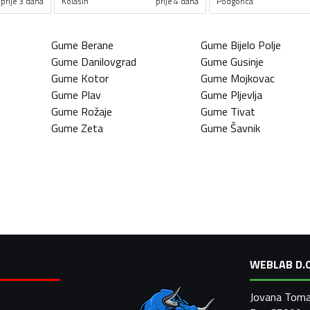
prije 3 dana
Kolašin
prije 4 dana
Podgorica
Gume
Berane
Gume
Bijelo Polje
Gume
Danilovgrad
Gume
Gusinje
Gume
Kotor
Gume
Mojkovac
Gume
Plav
Gume
Pljevlja
Gume
Rožaje
Gume
Tivat
Gume
Zeta
Gume
Šavnik
WEBLAB D.O
Jovana Toma