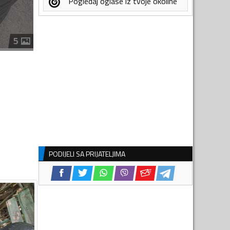
Pogledaj oglase iz tvoje okoline
5
PODIJELI SA PRIJATELJIMA