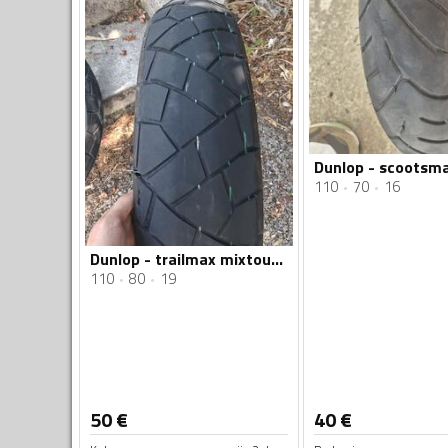
110
70
16
Dunlop - trailmax mixtour - Univerzalna guma
110
80
19
50
€
40
€