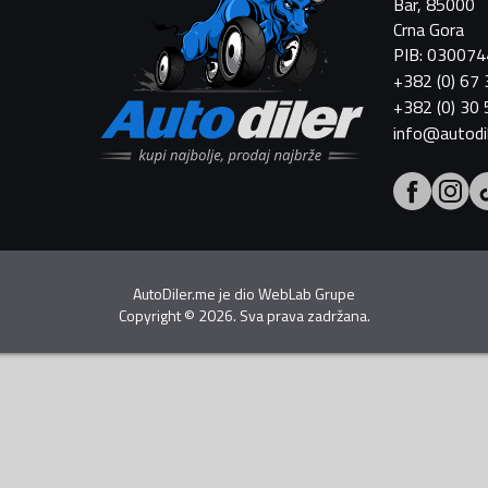
Bar, 85000
Crna Gora
PIB: 03007
+382 (0) 67
+382 (0) 30
info@autodi
AutoDiler.me je dio
WebLab Grupe
Copyright
©
2026. Sva prava zadržana.