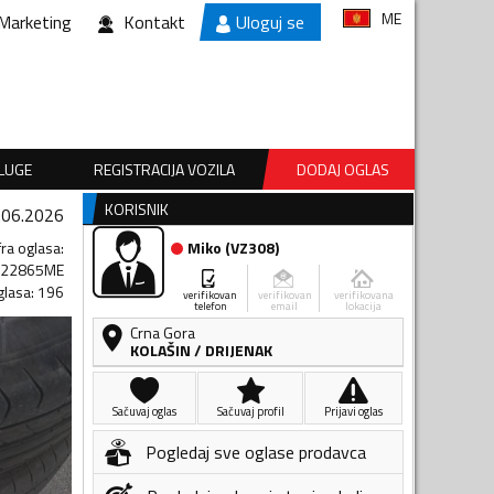
ME
Marketing
Kontakt
Uloguj se
SLUGE
REGISTRACIJA VOZILA
DODAJ OGLAS
KORISNIK
.06.2026
fra oglasa
:
Miko
(
VZ308
)
422865ME
glasa
:
196
verifikovan
verifikovan
verifikovana
telefon
email
lokacija
Crna Gora
KOLAŠIN
/
DRIJENAK
Sačuvaj oglas
Sačuvaj profil
Prijavi oglas
Pogledaj sve oglase prodavca