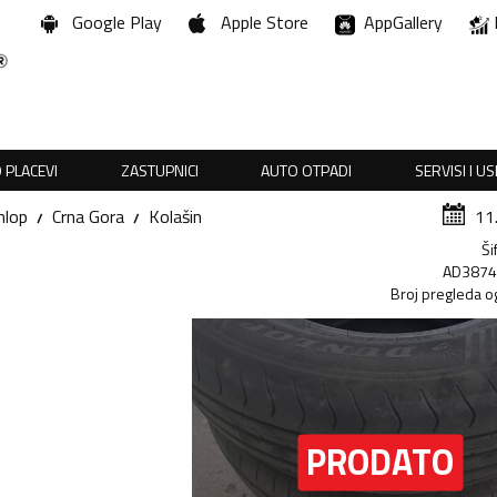
Google Play
Apple Store
AppGallery
 PLACEVI
ZASTUPNICI
AUTO OTPADI
SERVISI I U
nlop
Crna Gora
Kolašin
11
Ši
AD387
Broj pregleda o