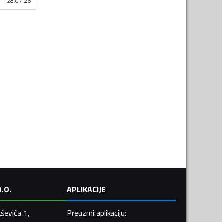
28.07.26
.O.
APLIKACIJE
ševića 1,
Preuzmi aplikaciju
: