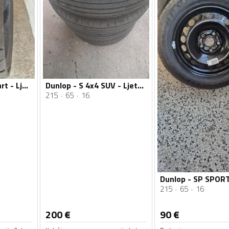
Dunlop - scootsmart - Ljetnja guma
Dunlop - S 4x4 SUV - Ljetnja guma
215
65
16
215
65
16
200
€
90
€