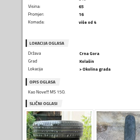
Visina
:
65
Promjer
:
16
Komada
:
više od 4
LOKACIJA OGLASA
Država
Crna Gora
Grad
Kolašin
Lokacija
> Okolina grada
OPIS OGLASA
Kao Nove!!! MS 150.
SLIČNI OGLASI