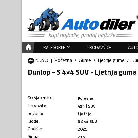
KATEGORIJE
PRODAVNICE
AUTO
Početna
Gume
Ljetnje gume
Du
NAZAD
Dunlop - S 4×4 SUV - Ljetnja guma
Stanje artikla
:
Polovno
Tip vozila
:
4x4 i SUV
Sezona
:
Ljetnja
Model
:
S 4×4 SUV
Godište
:
2025
Širina
:
215