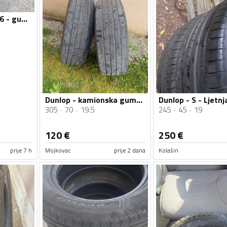
Dunlop - 140/70-16 - guma
Dunlop - kamionska guma - Univerzalna guma
Dunlop - S - Ljetn
305
70
19.5
245
45
19
120
€
250
€
prije 7 h
Mojkovac
prije 2 dana
Kolašin