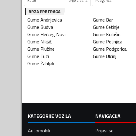
Kotor
prije 2 dana
Podgorica
BRZA PRETRAGA
Gume
Andrijevica
Gume
Bar
Gume
Budva
Gume
Cetinje
Gume
Herceg Novi
Gume
Kolašin
Gume
Nikšić
Gume
Petnjica
Gume
Plužine
Gume
Podgorica
Gume
Tuzi
Gume
Ulcinj
Gume
Žabljak
KATEGORIJE VOZILA
NAVIGACIJA
Automobili
Prijavi se