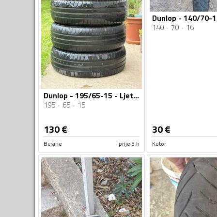
140
70
16
Dunlop - 195/65-15 - Ljetnja guma
195
65
15
130
€
30
€
Berane
prije 5 h
Kotor