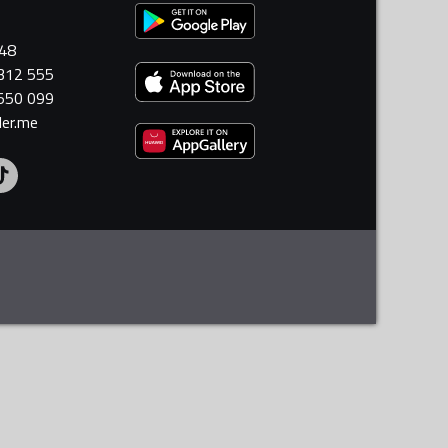
448
 312 555
 550 099
ler.me