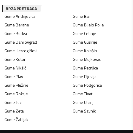
BRZA PRETRAGA
Gume
Andrijevica
Gume
Bar
Gume
Berane
Gume
Bijelo Polje
Gume
Budva
Gume
Cetinje
Gume
Danilovgrad
Gume
Gusinje
Gume
Herceg Novi
Gume
Kolašin
Gume
Kotor
Gume
Mojkovac
Gume
Nikšić
Gume
Petnjica
Gume
Plav
Gume
Pljevlja
Gume
Plužine
Gume
Podgorica
Gume
Rožaje
Gume
Tivat
Gume
Tuzi
Gume
Ulcinj
Gume
Zeta
Gume
Šavnik
Gume
Žabljak