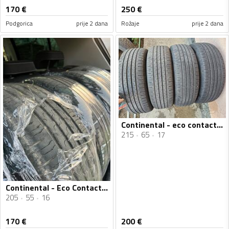
170
€
250
€
Podgorica
prije 2 dana
Rožaje
prije 2 dana
Continental - eco contact 6 - Ljetnja guma
215
65
17
Continental - Eco Contact 6 - Ljetnja guma
205
55
16
170
€
200
€