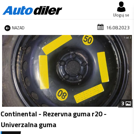
Uloguj se
16.08.2023
NAZAD
1 od 3
3
Continental - Rezervna guma r20 -
Univerzalna guma