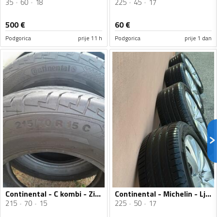
35
60
18
225
45
17
500
€
60
€
Podgorica
prije 11 h
Podgorica
prije 1 dan
Continental - C kombi - Zimska guma
Continental - Michelin - Ljetnja guma
215
70
15
225
50
17