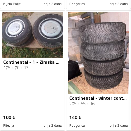
Bijelo Polje
prije 2 dana
Podgorica
prije 2 dana
Continental - 1 - Zimska guma
175
70
13
Continental - winter contact - Univerzalna guma
205
55
16
100
€
140
€
Pljevlja
prije 2 dana
Podgorica
prije 2 dana