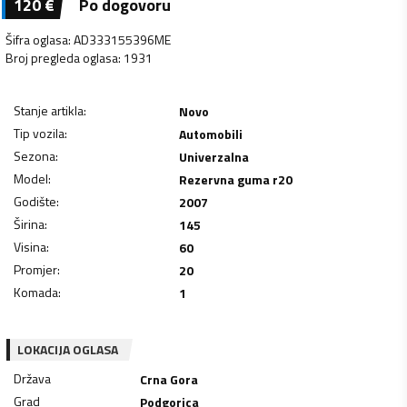
120
€
Po dogovoru
Šifra oglasa
:
AD333155396ME
Broj pregleda oglasa
:
1931
Stanje artikla
:
Novo
Tip vozila
:
Automobili
Sezona
:
Univerzalna
Model
:
Rezervna guma r20
Godište
:
2007
Širina
:
145
Visina
:
60
Promjer
:
20
Komada
:
1
LOKACIJA OGLASA
Država
Crna Gora
Grad
Podgorica