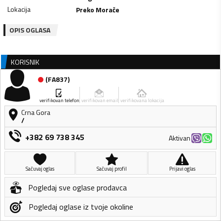
Lokacija
Preko Morače
OPIS OGLASA
KORISNIK
(
FA837
)
verifikovan telefon
verifikovan email
verifikovana lokacija
Crna Gora
/
+382 69 738 345
Aktivan
Sačuvaj oglas
Sačuvaj profil
Prijavi oglas
Pogledaj sve oglase prodavca
Pogledaj oglase iz tvoje okoline