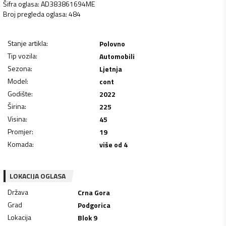
Šifra oglasa
:
AD383861694ME
Broj pregleda oglasa
:
484
Stanje artikla
:
Polovno
Tip vozila
:
Automobili
Sezona
:
Ljetnja
Model
:
cont
Godište
:
2022
Širina
:
225
Visina
:
45
Promjer
:
19
Komada
:
više od 4
LOKACIJA OGLASA
Država
Crna Gora
Grad
Podgorica
Lokacija
Blok 9