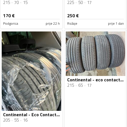
215
70
15
225
50
17
170
€
250
€
Podgorica
prije 22 h
Rožaje
prije 1 dan
Continental - eco contact 6 - Ljetnja guma
215
65
17
Continental - Eco Contact 6 - Ljetnja guma
205
55
16