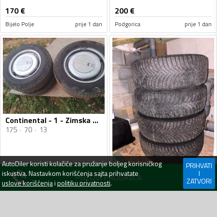
170
€
200
€
Bijelo Polje
prije 1 dan
Podgorica
prije 1 dan
Continental - 1 - Zimska guma
175
70
13
AutoDiler
koristi kolačiće za pružanje boljeg korisničkog
PRIHVATI
iskustva. Nastavkom korišćenja sajta prihvatate
I
POZOVI PRODAVCA
Continental - winter contact - Univerzalna guma
ZATVORI
uslove korišćenja
i
politiku privatnosti
.
205
55
16
100
€
140
€