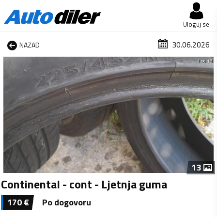
Uloguj se
30.06.2026
NAZAD
1 od 13
13
Continental - cont - Ljetnja guma
170
€
Po dogovoru