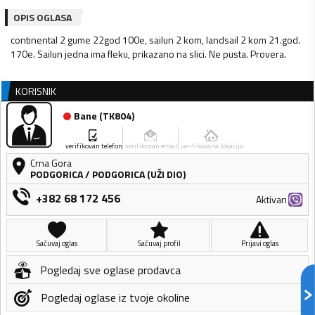
OPIS OGLASA
continental 2 gume 22god 100e, sailun 2 kom, landsail 2 kom 21.god.
170e. Sailun jedna ima fleku, prikazano na slici. Ne pusta. Provera.
KORISNIK
Bane
(
TK804
)
verifikovan telefon
verifikovan email
verifikovana lokacija
Crna Gora
PODGORICA
/
PODGORICA (UŽI DIO)
+382 68 172 456
Aktivan
Sačuvaj oglas
Sačuvaj profil
Prijavi oglas
Pogledaj sve oglase prodavca
Pogledaj oglase iz tvoje okoline