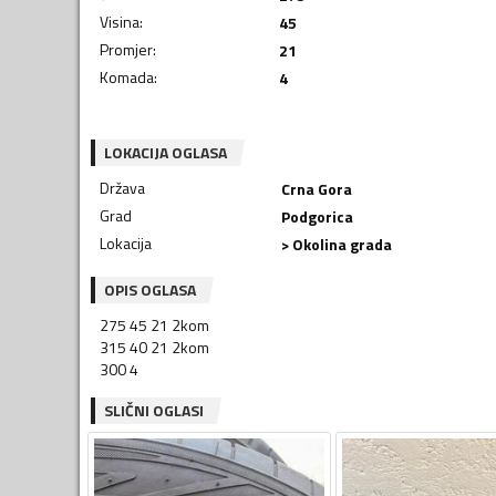
Visina
:
45
Promjer
:
21
Komada
:
4
LOKACIJA OGLASA
Država
Crna Gora
Grad
Podgorica
Lokacija
> Okolina grada
OPIS OGLASA
275 45 21 2kom
315 40 21 2kom
300 4
SLIČNI OGLASI