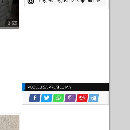
Pogledaj oglase iz tvoje okoline
2
PODIJELI SA PRIJATELJIMA