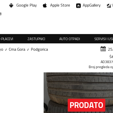
Google Play
Apple Store
AppGallery
 PLACEVI
ZASTUPNICI
AUTO OTPADI
SERVISI I U
yo
Crna Gora
Podgorica
25
Ši
AD383
Broj pregleda o