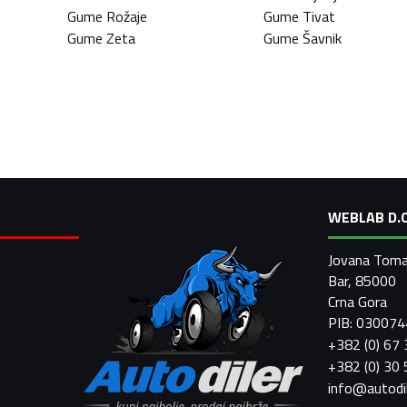
Gume
Rožaje
Gume
Tivat
Gume
Zeta
Gume
Šavnik
WEBLAB D.O
Jovana Toma
Bar, 85000
Crna Gora
PIB: 03007
+382 (0) 67
+382 (0) 30
info@autodi