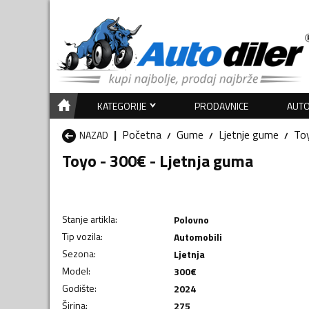
KATEGORIJE
PRODAVNICE
AUTO
Početna
Gume
Ljetnje gume
To
NAZAD
Toyo - 300€ - Ljetnja guma
Stanje artikla
:
Polovno
Tip vozila
:
Automobili
Sezona
:
Ljetnja
Model
:
300€
Godište
:
2024
Širina
:
275