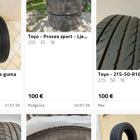
Toyo - Proxes sport - Ljetnja guma
255
35
18
ja guma
215
50
18
100
€
100
€
21.07.26
Podgorica
02.07.26
Plav