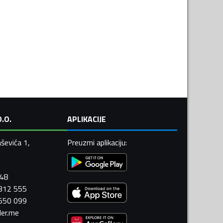
.O.
APLIKACIJE
ševića 1,
Preuzmi aplikaciju
:
448
 312 555
 550 099
ler.me