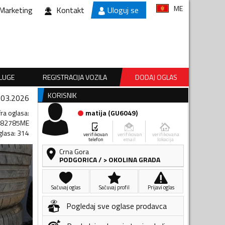
ME
Marketing
Kontakt
Uloguj se
SLUGE
REGISTRACIJA VOZILA
DODAJ OGLAS
KORISNIK
.03.2026
fra oglasa
:
matija
(
GU6049
)
782785ME
glasa
:
314
verifikovan
verifikovan
verifikovana
telefon
email
lokacija
Crna Gora
PODGORICA
/
> OKOLINA GRADA
Sačuvaj oglas
Sačuvaj profil
Prijavi oglas
Pogledaj sve oglase prodavca