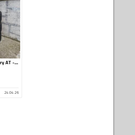
Toyo - Open Country AT - Univerzalna guma
24.04.26