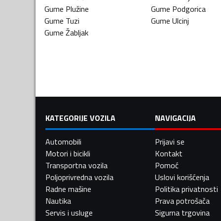
Gume
Plužine
Gume
Podgorica
Gume
Tuzi
Gume
Ulcinj
Gume
Žabljak
KATEGORIJE VOZILA
NAVIGACIJA
Automobili
Prijavi se
Motori i bicikli
Kontakt
Transportna vozila
Pomoć
Poljoprivredna vozila
Uslovi korišćenja
Radne mašine
Politika privatnosti
Nautika
Prava potrošača
Servis i usluge
Sigurna trgovina