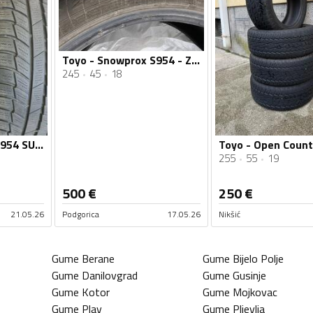
Toyo - Snowprox S954 - Zimska guma
245
45
18
Toyo - Snowprox S954 SUV - Zimska guma
255
55
19
500
€
250
€
21.05.26
Podgorica
17.05.26
Nikšić
Gume
Berane
Gume
Bijelo Polje
Gume
Danilovgrad
Gume
Gusinje
Gume
Kotor
Gume
Mojkovac
Gume
Plav
Gume
Pljevlja