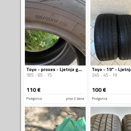
Toyo - proxes - Ljetnja guma
Toyo - 19" - Ljetn
185
65
15
245
45
19
110
€
100
€
Podgorica
prije 3 dana
Podgorica