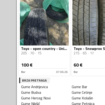
Toyo - open country - Univerzalna guma
205
70
15
215
65
17
100
€
60
€
Bar
07.06.26
Bar
BRZA PRETRAGA
Gume
Andrijevica
Gume
Bar
Gume
Budva
Gume
Cetinje
Gume
Herceg Novi
Gume
Kolašin
Gume
Nikšić
Gume
Petnjica