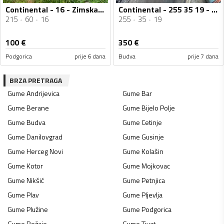
Continental - 16 - Zimska guma
Continental - 255 35 19 - Ljetnja guma
215
60
16
255
35
19
100
€
350
€
Podgorica
prije 6 dana
Budva
prije 7 dana
BRZA PRETRAGA
Gume
Andrijevica
Gume
Bar
Gume
Berane
Gume
Bijelo Polje
Gume
Budva
Gume
Cetinje
Gume
Danilovgrad
Gume
Gusinje
Gume
Herceg Novi
Gume
Kolašin
Gume
Kotor
Gume
Mojkovac
Gume
Nikšić
Gume
Petnjica
Gume
Plav
Gume
Pljevlja
Gume
Plužine
Gume
Podgorica
Gume
Rožaje
Gume
Tivat