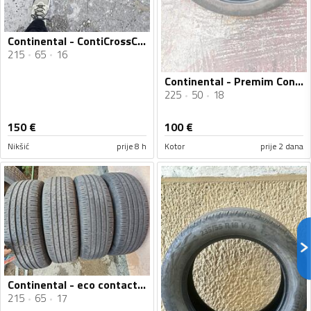
Continental - ContiCrossContact LX2 - Univerzalna guma
215
65
16
Continental - Premim Contan 6 225 50 18 BMW - Ljetnja guma
225
50
18
150
€
100
€
Nikšić
prije 8 h
Kotor
prije 2 dana
Continental - eco contact 6 - Ljetnja guma
215
65
17