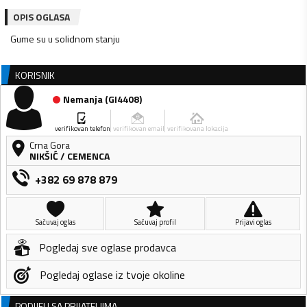
OPIS OGLASA
Gume su u solidnom stanju
KORISNIK
Nemanja
(
GI4408
)
verifikovan telefon
verifikovan email
verifikovana lokacija
Crna Gora
NIKŠIĆ
/
CEMENCA
+382 69 878 879
Sačuvaj oglas
Sačuvaj profil
Prijavi oglas
Pogledaj sve oglase prodavca
Pogledaj oglase iz tvoje okoline
PODIJELI SA PRIJATELJIMA