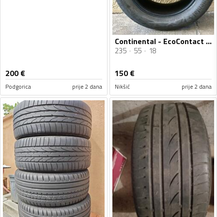
Continental - EcoContact - Ljetnja guma
235
55
18
200
€
150
€
Podgorica
prije 2 dana
Nikšić
prije 2 dana