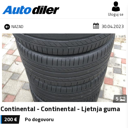
Uloguj se
30.04.2023
NAZAD
1 od 5
5
Continental - Continental - Ljetnja guma
200
€
Po dogovoru