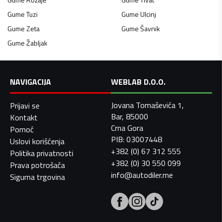
Gume
Tuzi
Gume
Ulcinj
Gume
Zeta
Gume
Šavnik
Gume
Žabljak
NAVIGACIJA
WEBLAB D.O.O.
Jovana Tomaševića 1,
Prijavi se
Bar, 85000
Kontakt
Crna Gora
Pomoć
PIB: 03007448
Uslovi korišćenja
+382 (0) 67 312 555
Politika privatnosti
+382 (0) 30 550 099
Prava potrošača
info@autodiler.me
Sigurna trgovina