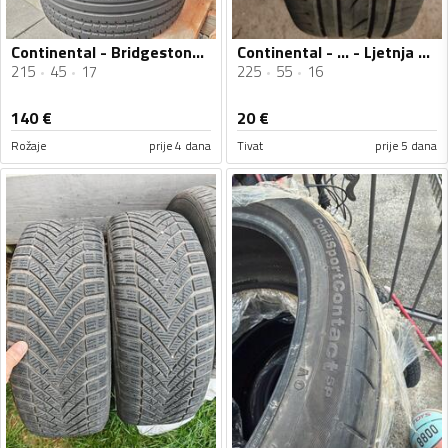
Continental - Bridgestone 17" i Continental 18" - Ljetnja guma
Continental - ... - Ljetnja guma
215
45
17
225
55
16
140
€
20
€
Rožaje
prije 4 dana
Tivat
prije 5 dana