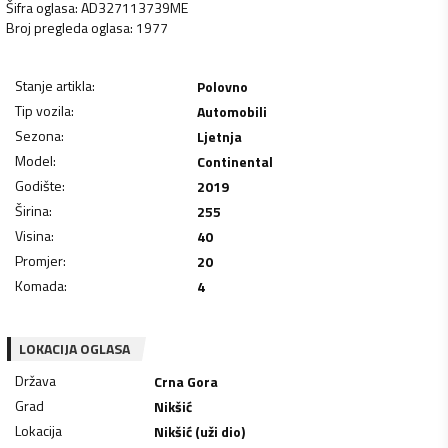
Šifra oglasa
:
AD327113739ME
Broj pregleda oglasa
:
1977
Stanje artikla
:
Polovno
Tip vozila
:
Automobili
Sezona
:
Ljetnja
Model
:
Continental
Godište
:
2019
Širina
:
255
Visina
:
40
Promjer
:
20
Komada
:
4
LOKACIJA OGLASA
Država
Crna Gora
Grad
Nikšić
Lokacija
Nikšić (uži dio)