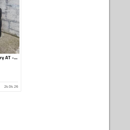
Toyo - Open Country AT - Univerzalna guma
24.04.26