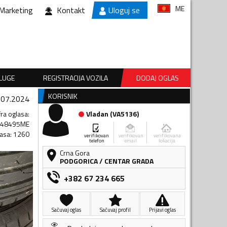
ME
Marketing
Kontakt
Uloguj se
SLUGE
REGISTRACIJA VOZILA
DODAJ OGLAS
KORISNIK
.07.2024
fra oglasa
:
Vladan
(
VA5136
)
348495ME
lasa
:
1260
verifikovan
verifikovan
verifikovana
telefon
email
lokacija
Crna Gora
PODGORICA
/
CENTAR GRADA
+382 67 234 665
Sačuvaj oglas
Sačuvaj profil
Prijavi oglas