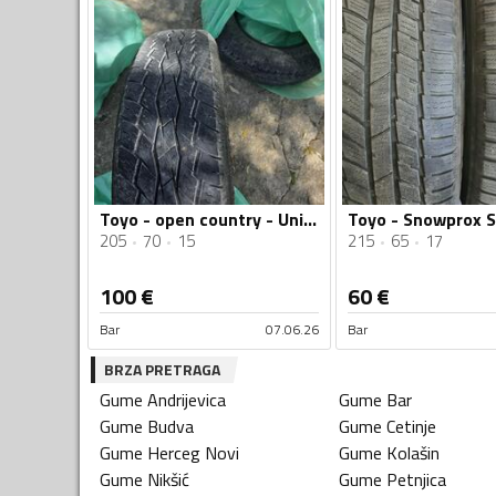
Toyo - open country - Univerzalna guma
205
70
15
215
65
17
100
€
60
€
Bar
07.06.26
Bar
BRZA PRETRAGA
Gume
Andrijevica
Gume
Bar
Gume
Budva
Gume
Cetinje
Gume
Herceg Novi
Gume
Kolašin
Gume
Nikšić
Gume
Petnjica