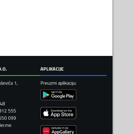
.O.
APLIKACIJE
ševića 1,
Preuzmi aplikaciju
:
448
 312 555
 550 099
ler.me