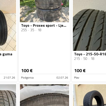
Toyo - Proxes sport - Ljetnja guma
255
35
18
ja guma
215
50
18
100
€
100
€
21.07.26
Podgorica
02.07.26
Plav