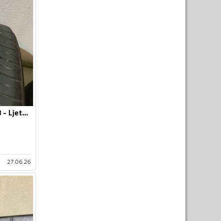
Toyo - 215-50-R18 - Ljetnja guma
27.06.26