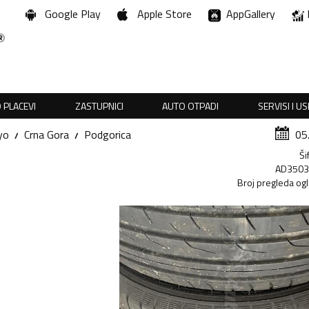
Google Play
Apple Store
AppGallery
 PLACEVI
ZASTUPNICI
AUTO OTPADI
SERVISI I U
yo
Crna Gora
Podgorica
05
Ši
AD350
Broj pregleda og