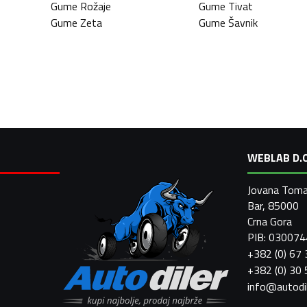
Gume
Rožaje
Gume
Tivat
Gume
Zeta
Gume
Šavnik
WEBLAB D.O
Jovana Toma
Bar, 85000
Crna Gora
PIB: 03007
+382 (0) 67
+382 (0) 30
info@autodi