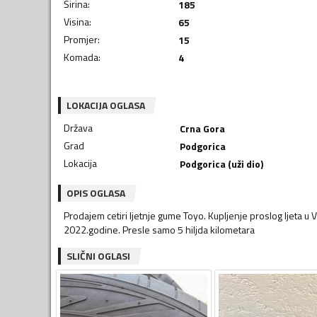
Širina
:
185
Visina
:
65
Promjer
:
15
Komada
:
4
LOKACIJA OGLASA
Država
Crna Gora
Grad
Podgorica
Lokacija
Podgorica (uži dio)
OPIS OGLASA
Prodajem cetiri ljetnje gume Toyo. Kupljenje proslog ljeta 
2022.godine. Presle samo 5 hiljda kilometara
SLIČNI OGLASI