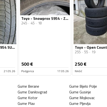
Toyo - Snowprox S954 - Zimska guma
245
45
18
Toyo - Snowprox S954 SUV - Zimska guma
255
55
19
500
€
250
€
21.05.26
Podgorica
17.05.26
Nikšić
Gume
Berane
Gume
Bijelo Polje
Gume
Danilovgrad
Gume
Gusinje
Gume
Kotor
Gume
Mojkovac
Gume
Plav
Gume
Pljevlja