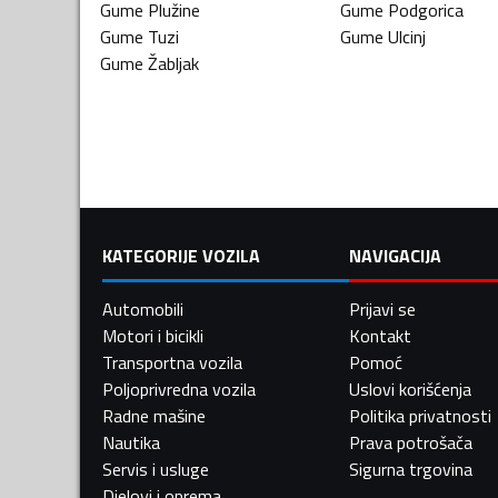
Gume
Plužine
Gume
Podgorica
Gume
Tuzi
Gume
Ulcinj
Gume
Žabljak
KATEGORIJE VOZILA
NAVIGACIJA
Automobili
Prijavi se
Motori i bicikli
Kontakt
Transportna vozila
Pomoć
Poljoprivredna vozila
Uslovi korišćenja
Radne mašine
Politika privatnosti
Nautika
Prava potrošača
Servis i usluge
Sigurna trgovina
Djelovi i oprema