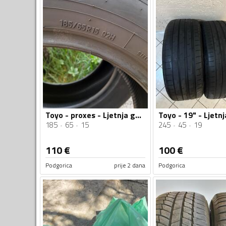
Toyo - proxes - Ljetnja guma
Toyo - 19" - Ljetn
185
65
15
245
45
19
110
€
100
€
Podgorica
prije 2 dana
Podgorica