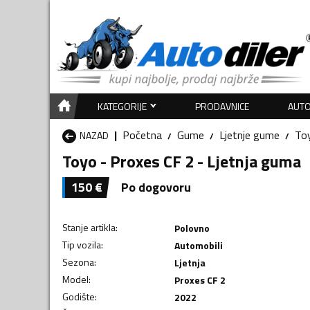
KATEGORIJE
PRODAVNICE
AUTO
Početna
Gume
Ljetnje gume
To
NAZAD
Toyo - Proxes CF 2 - Ljetnja guma
150
€
Po dogovoru
Stanje artikla
:
Polovno
Tip vozila
:
Automobili
Sezona
:
Ljetnja
Model
:
Proxes CF 2
Godište
:
2022