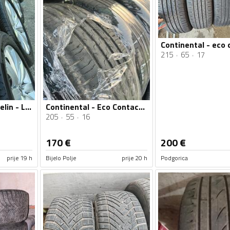
215
65
17
Continental - Michelin - Ljetnja guma
Continental - Eco Contact 6 - Ljetnja guma
205
55
16
170
€
200
€
prije 19 h
Bijelo Polje
prije 20 h
Podgorica