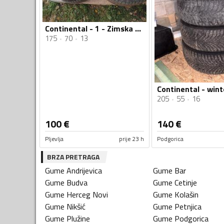
Continental - 1 - Zimska guma
175
70
13
205
55
16
100
€
140
€
Pljevlja
prije 23 h
Podgorica
BRZA PRETRAGA
Gume
Andrijevica
Gume
Bar
Gume
Budva
Gume
Cetinje
Gume
Herceg Novi
Gume
Kolašin
Gume
Nikšić
Gume
Petnjica
Gume
Plužine
Gume
Podgorica