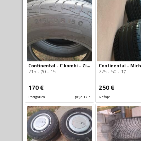
Continental - C kombi - Zimska guma
215
70
15
225
50
17
170
€
250
€
Podgorica
prije 17 h
Rožaje