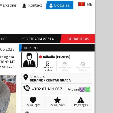
ME
Marketing
Kontakt
Uloguj se
SLUGE
REGISTRACIJA VOZILA
DODAJ OGLAS
KORISNIK
.06.2023
fra oglasa
:
mihailo
(
PE2819
)
438781ME
lasa
:
1475
verifikovan
verifikovan
verifikovana
telefon
email
lokacija
Crna Gora
BERANE
/
CENTAR GRADA
+382 67 411 037
Aktivan
Sačuvaj oglas
Sačuvaj profil
Prijavi oglas