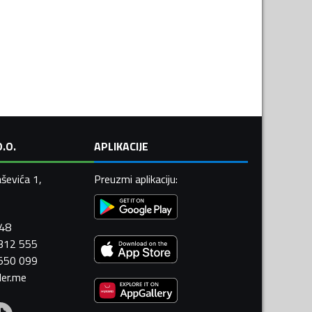
.O.
APLIKACIJE
ševića 1,
Preuzmi aplikaciju
:
448
 312 555
 550 099
ler.me