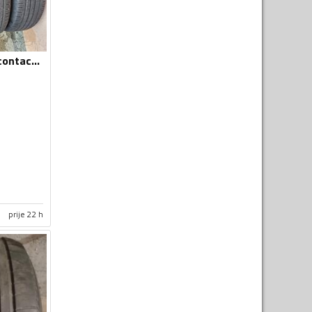
Continental - eco contact 6 - Ljetnja guma
prije 22 h