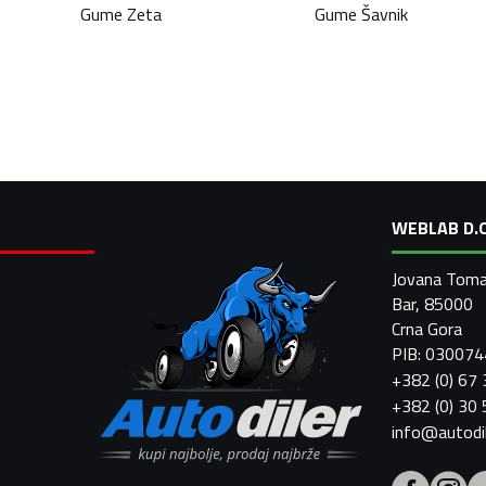
Gume
Zeta
Gume
Šavnik
WEBLAB D.O
Jovana Toma
Bar, 85000
Crna Gora
PIB: 03007
+382 (0) 67
+382 (0) 30
info@autodi