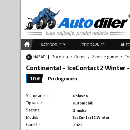
KATEGORIJE
PRODAVNICE
AUTO
Početna
Gume
Zimske gume
Co
NAZAD
Continental - IceContact2 Winter
10
€
Po dogovoru
Stanje artikla
:
Polovno
Tip vozila
:
Automobili
Sezona
:
Zimska
Model
:
IceContact2 Winter
Godište
:
2022