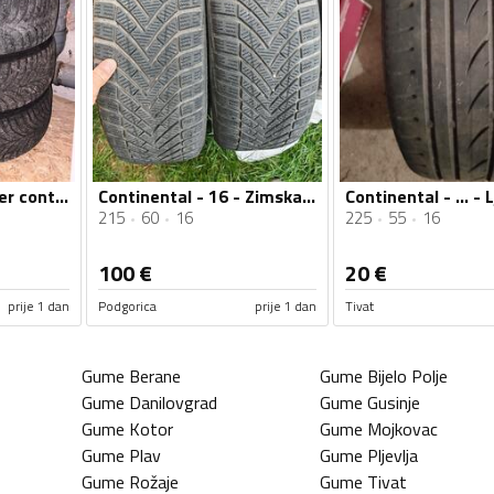
Continental - winter contact - Univerzalna guma
Continental - 16 - Zimska guma
215
60
16
225
55
16
100
€
20
€
prije 1 dan
Podgorica
prije 1 dan
Tivat
Gume
Berane
Gume
Bijelo Polje
Gume
Danilovgrad
Gume
Gusinje
Gume
Kotor
Gume
Mojkovac
Gume
Plav
Gume
Pljevlja
Gume
Rožaje
Gume
Tivat