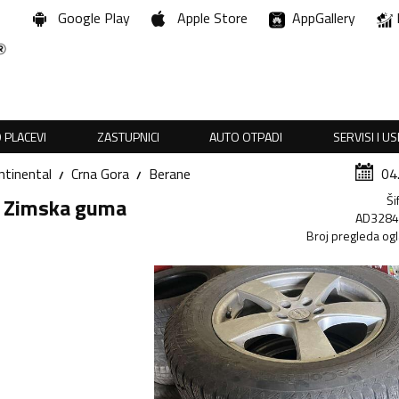
Google Play
Apple Store
AppGallery
 PLACEVI
ZASTUPNICI
AUTO OTPADI
SERVISI I U
ntinental
Crna Gora
Berane
04
Ši
 - Zimska guma
AD328
Broj pregleda og