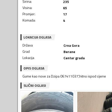
Širina
:
235
Visina
:
65
Promjer
:
17
Komada
:
4
LOKACIJA OGLASA
Država
Crna Gora
Grad
Berane
Lokacija
Centar grada
OPIS OGLASA
Gume kao nove za Dzipa 067411037',hitno ispod cijene
SLIČNI OGLASI