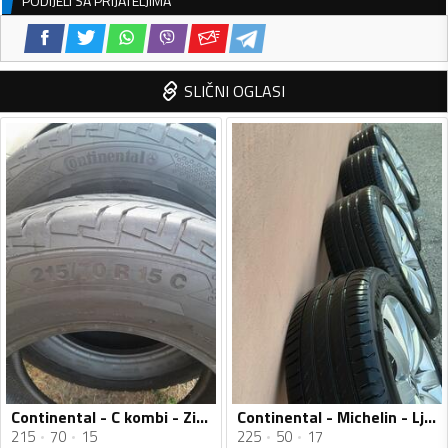
PODIJELI SA PRIJATELJIMA
SLIČNI OGLASI
Continental - C kombi - Zimska guma
Continental - Michelin - Ljetnja guma
215
70
15
225
50
17