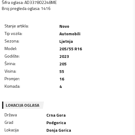
Šifra oglasa
:
AD337802248ME
Broj pregleda oglasa
:
1416
Stanje artikla
:
Novo
Tip vozila
:
Automobili
Sezona
:
Ljetnja
Model
:
205/55 R16
Godište
:
2023
Širina
:
205
Visina
:
55
Promjer
:
16
Komada
:
4
LOKACIJA OGLASA
Država
Crna Gora
Grad
Podgorica
Lokacija
Donja Gorica