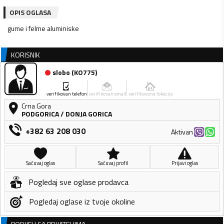
OPIS OGLASA
gume i felme aluminiske
KORISNIK
slobo
(
KO775
)
verifikovan telefon
verifikovan email
verifikovana lokacija
Crna Gora
PODGORICA
/
DONJA GORICA
+382 63 208 030
Aktivan
Sačuvaj oglas
Sačuvaj profil
Prijavi oglas
Pogledaj sve oglase prodavca
Pogledaj oglase iz tvoje okoline