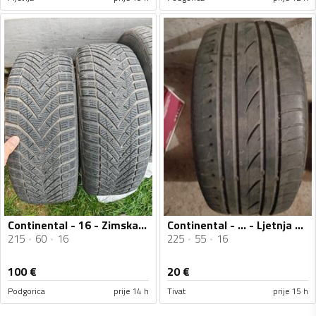
Continental - 16 - Zimska guma
Continental - ... - Ljetnja guma
215
60
16
225
55
16
100
€
20
€
Podgorica
prije 14 h
Tivat
prije 15 h