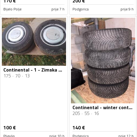
170
€
200
€
Bijelo Polje
prije 7 h
Podgorica
prije 9 h
Continental - 1 - Zimska guma
175
70
13
Continental - winter contact - Univerzalna guma
205
55
16
100
€
140
€
Pljevlja
prije 10 h
Podgorica
prije 12 h