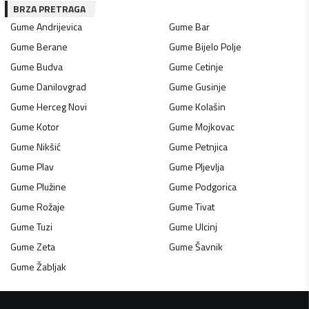
BRZA PRETRAGA
Gume
Andrijevica
Gume
Bar
Gume
Berane
Gume
Bijelo Polje
Gume
Budva
Gume
Cetinje
Gume
Danilovgrad
Gume
Gusinje
Gume
Herceg Novi
Gume
Kolašin
Gume
Kotor
Gume
Mojkovac
Gume
Nikšić
Gume
Petnjica
Gume
Plav
Gume
Pljevlja
Gume
Plužine
Gume
Podgorica
Gume
Rožaje
Gume
Tivat
Gume
Tuzi
Gume
Ulcinj
Gume
Zeta
Gume
Šavnik
Gume
Žabljak