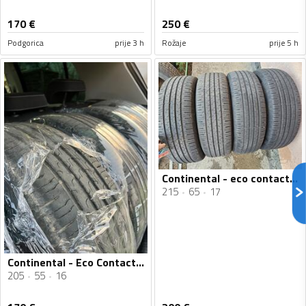
170
€
250
€
Podgorica
prije 3 h
Rožaje
prije 5 h
Continental - eco contact 6 - Ljetnja guma
215
65
17
Continental - Eco Contact 6 - Ljetnja guma
205
55
16