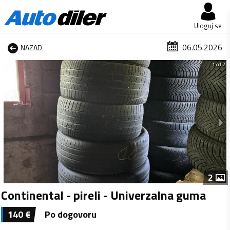
Uloguj se
06.05.2026
NAZAD
1 od 2
2
Continental - pireli - Univerzalna guma
140
€
Po dogovoru