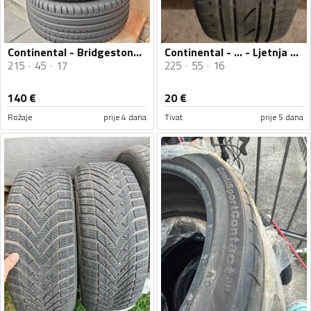
Continental - Bridgestone 17" i Continental 18" - Ljetnja guma
Continental - ... - Ljetnja guma
215
45
17
225
55
16
140
€
20
€
Rožaje
prije 4 dana
Tivat
prije 5 dana