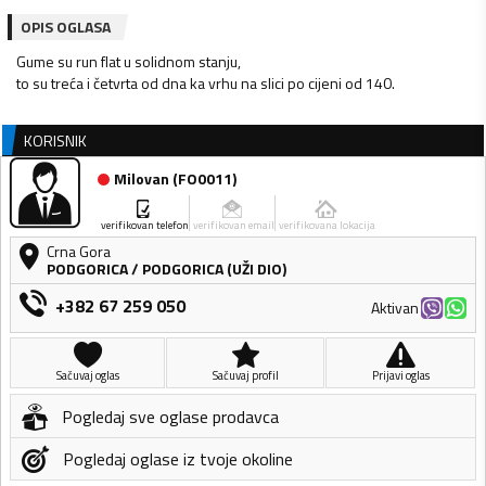
OPIS OGLASA
Gume su run flat u solidnom stanju,
KORISNIK
Milovan
(
FO0011
)
verifikovan telefon
verifikovan email
verifikovana lokacija
Crna Gora
PODGORICA
/
PODGORICA (UŽI DIO)
+382 67 259 050
Aktivan
Sačuvaj oglas
Sačuvaj profil
Prijavi oglas
Pogledaj sve oglase prodavca
Pogledaj oglase iz tvoje okoline