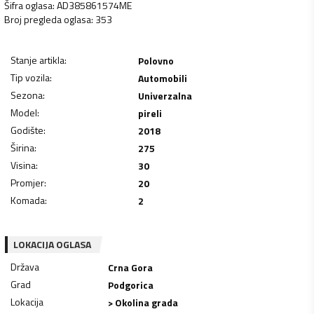
Šifra oglasa
:
AD385861574ME
Broj pregleda oglasa
:
353
Stanje artikla
:
Polovno
Tip vozila
:
Automobili
Sezona
:
Univerzalna
Model
:
pireli
Godište
:
2018
Širina
:
275
Visina
:
30
Promjer
:
20
Komada
:
2
LOKACIJA OGLASA
Država
Crna Gora
Grad
Podgorica
Lokacija
> Okolina grada