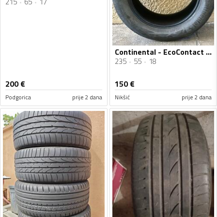
215
65
17
Continental - EcoContact - Ljetnja guma
235
55
18
200
€
150
€
Podgorica
prije 2 dana
Nikšić
prije 2 dana