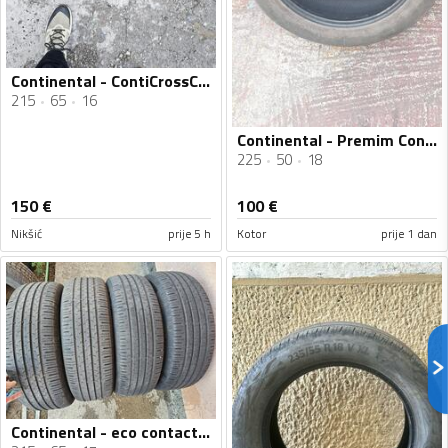
Continental - ContiCrossContact LX2 - Univerzalna guma
215
65
16
Continental - Premim Contan 6 225 50 18 BMW - Ljetnja guma
225
50
18
150
€
100
€
Nikšić
prije 5 h
Kotor
prije 1 dan
Continental - eco contact 6 - Ljetnja guma