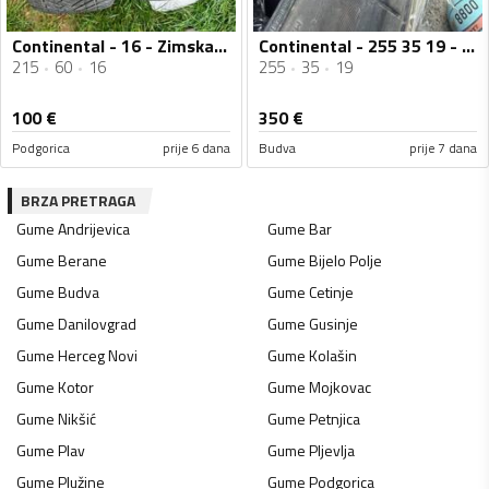
Continental - 16 - Zimska guma
Continental - 255 35 19 - Ljetnja guma
215
60
16
255
35
19
100
€
350
€
Podgorica
prije 6 dana
Budva
prije 7 dana
BRZA PRETRAGA
Gume
Andrijevica
Gume
Bar
Gume
Berane
Gume
Bijelo Polje
Gume
Budva
Gume
Cetinje
Gume
Danilovgrad
Gume
Gusinje
Gume
Herceg Novi
Gume
Kolašin
Gume
Kotor
Gume
Mojkovac
Gume
Nikšić
Gume
Petnjica
Gume
Plav
Gume
Pljevlja
Gume
Plužine
Gume
Podgorica