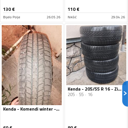
130
€
110
€
Bijelo Polje
26.05.26
Nikšić
29.04.26
Kenda - 205/55 R 16 - Zimska guma
205
55
16
Kenda - Komendi winter - Zimska guma
60
€
80
€