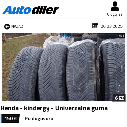
Uloguj se
06.03.2025
NAZAD
1 od 6
6
Kenda - kindergy - Univerzalna guma
150
€
Po dogovoru