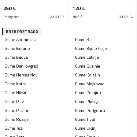
250
€
120
€
Podgorica
20.01.25
Nikšić
01.05.24
BRZA PRETRAGA
Gume
Andrijevica
Gume
Bar
Gume
Berane
Gume
Bijelo Polje
Gume
Budva
Gume
Cetinje
Gume
Danilovgrad
Gume
Gusinje
Gume
Herceg Novi
Gume
Kolašin
Gume
Kotor
Gume
Mojkovac
Gume
Nikšić
Gume
Petnjica
Gume
Plav
Gume
Pljevlja
Gume
Plužine
Gume
Podgorica
Gume
Rožaje
Gume
Tivat
Gume
Tuzi
Gume
Ulcinj
Gume
Zeta
Gume
Šavnik