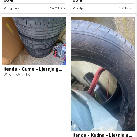
Podgorica
14.01.26
Pljevlja
17.12.25
Kenda - Gume - Ljetnja guma
205
55
16
Kenda - Kedna - Ljetnja guma