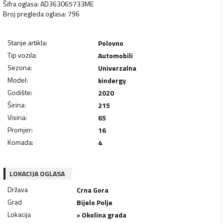
Šifra oglasa
:
AD363065733ME
Broj pregleda oglasa
:
796
Stanje artikla
:
Polovno
Tip vozila
:
Automobili
Sezona
:
Univerzalna
Model
:
kindergy
Godište
:
2020
Širina
:
215
Visina
:
65
Promjer
:
16
Komada
:
4
LOKACIJA OGLASA
Država
Crna Gora
Grad
Bijelo Polje
Lokacija
> Okolina grada