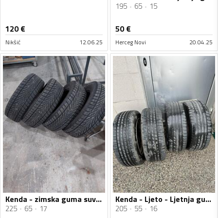
195
65
15
120
€
50
€
Nikšić
12.06.25
Herceg Novi
20.04.25
Kenda - zimska guma suv - Zimska guma
Kenda - Ljeto - Ljetnja guma
225
65
17
205
55
16