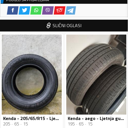
SLIČNI OGLASI
Kenda - 205/65/R15 - Ljetnja guma
Kenda - aego - Ljetnja guma
205
65
15
195
65
15