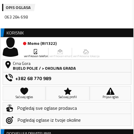
OPIS OGLASA
063 284 698
KORISNIK
Momo
(
RI1322
)
verifikovan telefon
verifikovan email
verifikovana lokacija
Crna Gora
BIJELO POLJE
/
> OKOLINA GRADA
+382 68 770 989
Sačuvaj oglas
Sačuvaj profil
Prijavi oglas
Pogledaj sve oglase prodavca
Pogledaj oglase iz tvoje okoline
PODIJELI SA PRIJATELJIMA