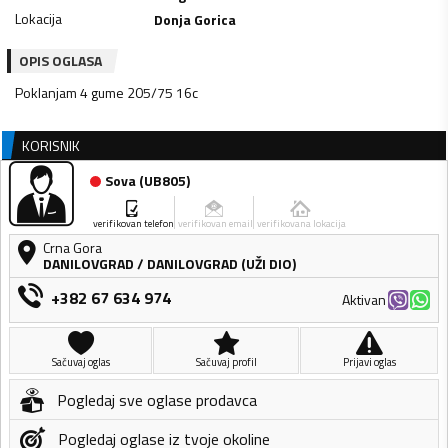
Lokacija
Donja Gorica
OPIS OGLASA
Poklanjam 4 gume 205/75 16c
KORISNIK
Sova
(
UB805
)
verifikovan telefon
verifikovan email
verifikovana lokacija
Crna Gora
DANILOVGRAD
/
DANILOVGRAD (UŽI DIO)
+382 67 634 974
Aktivan
Sačuvaj oglas
Sačuvaj profil
Prijavi oglas
Pogledaj sve oglase prodavca
Pogledaj oglase iz tvoje okoline