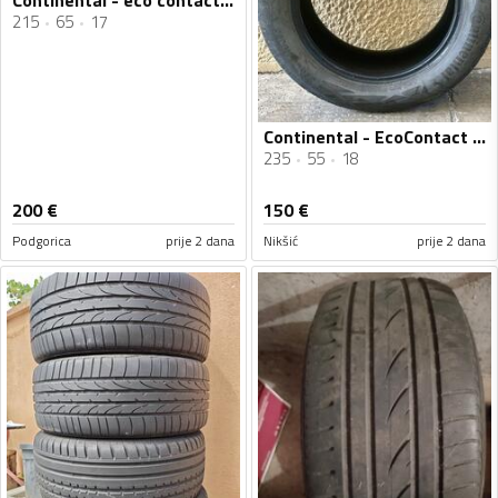
Continental - eco contact 6 - Ljetnja guma
215
65
17
Continental - EcoContact - Ljetnja guma
235
55
18
200
€
150
€
Podgorica
prije 2 dana
Nikšić
prije 2 dana