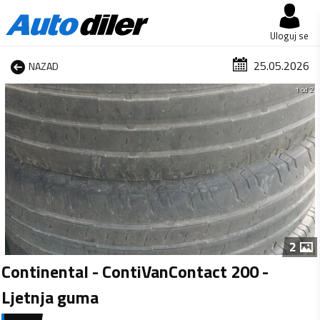
Uloguj se
25.05.2026
NAZAD
1 od 2
2
Continental - ContiVanContact 200 -
Ljetnja guma