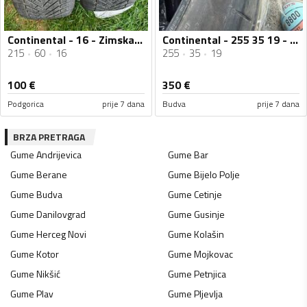
Continental - 16 - Zimska guma
Continental - 255 35 19 - Ljetnja guma
215
60
16
255
35
19
100
€
350
€
Podgorica
prije 7 dana
Budva
prije 7 dana
BRZA PRETRAGA
Gume
Andrijevica
Gume
Bar
Gume
Berane
Gume
Bijelo Polje
Gume
Budva
Gume
Cetinje
Gume
Danilovgrad
Gume
Gusinje
Gume
Herceg Novi
Gume
Kolašin
Gume
Kotor
Gume
Mojkovac
Gume
Nikšić
Gume
Petnjica
Gume
Plav
Gume
Pljevlja