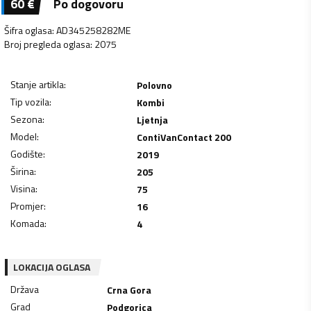
60
€
Po dogovoru
Šifra oglasa
:
AD345258282ME
Broj pregleda oglasa
:
2075
Stanje artikla
:
Polovno
Tip vozila
:
Kombi
Sezona
:
Ljetnja
Model
:
ContiVanContact 200
Godište
:
2019
Širina
:
205
Visina
:
75
Promjer
:
16
Komada
:
4
LOKACIJA OGLASA
Država
Crna Gora
Grad
Podgorica