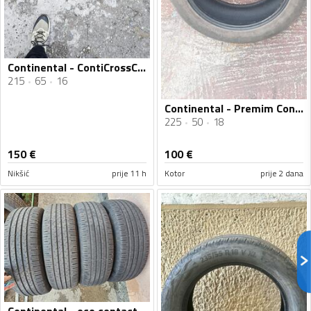
Continental - ContiCrossContact LX2 - Univerzalna guma
215
65
16
Continental - Premim Contan 6 225 50 18 BMW - Ljetnja guma
225
50
18
150
€
100
€
Nikšić
prije 11 h
Kotor
prije 2 dana