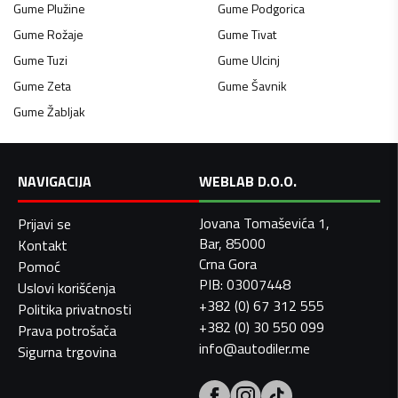
Gume
Plužine
Gume
Podgorica
Gume
Rožaje
Gume
Tivat
Gume
Tuzi
Gume
Ulcinj
Gume
Zeta
Gume
Šavnik
Gume
Žabljak
NAVIGACIJA
WEBLAB D.O.O.
Jovana Tomaševića 1,
Prijavi se
Bar, 85000
Kontakt
Crna Gora
Pomoć
PIB: 03007448
Uslovi korišćenja
+382 (0) 67 312 555
Politika privatnosti
+382 (0) 30 550 099
Prava potrošača
info@autodiler.me
Sigurna trgovina