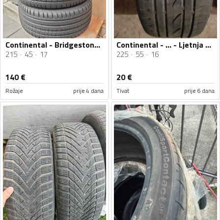
Continental - Bridgestone 17" i Continental 18" - Ljetnja guma
Continental - ... - Ljetnja guma
215
45
17
225
55
16
140
€
20
€
Rožaje
prije 4 dana
Tivat
prije 6 dana