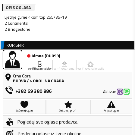
OPIS OGLASA
Ljetnje gume 4kom top 255/35-19
2 Continental
KORISNIK
Idmne
(
DU099
)
verifikovan telefon
verifikovan email
verifikovana lokacija
Crna Gora
BUDVA
/
> OKOLINA GRADA
+382 69 380 886
Aktivan
Sačuvaj oglas
Sačuvaj profil
Prijavi oglas
Pogledaj sve oglase prodavca
Pogledaj oglase iz tvoje okoline