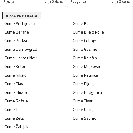
Pljevlja
prije 3 dana
Podgorica
prije 3 dana
BRZA PRETRAGA
Gume
Andrijevica
Gume
Bar
Gume
Berane
Gume
Bijelo Polje
Gume
Budva
Gume
Cetinje
Gume
Danilovgrad
Gume
Gusinje
Gume
Herceg Novi
Gume
Kolašin
Gume
Kotor
Gume
Mojkovac
Gume
Nikšić
Gume
Petnjica
Gume
Plav
Gume
Pljevlja
Gume
Plužine
Gume
Podgorica
Gume
Rožaje
Gume
Tivat
Gume
Tuzi
Gume
Ulcinj
Gume
Zeta
Gume
Šavnik
Gume
Žabljak