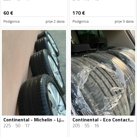
60
€
170
€
Podgorica
prije 2 dana
Podgorica
prije 3 dana
Continental - Michelin - Ljetnja guma
Continental - Eco Contact 6 - Ljetnja guma
225
50
17
205
55
16