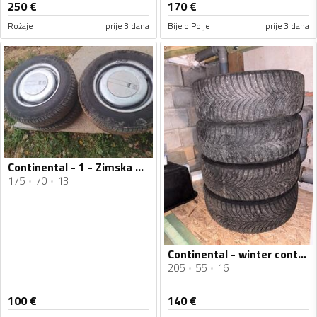
250
€
170
€
Rožaje
prije 3 dana
Bijelo Polje
prije 3 dana
Continental - 1 - Zimska guma
175
70
13
Continental - winter contact - Univerzalna guma
205
55
16
100
€
140
€