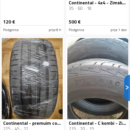
Continental - 4x4 - Zimska guma
35
60
18
120
€
500
€
Podgorica
prije 8 h
Podgorica
prije 1 dan
Continental - premuim contact 6 i 7 - Ljetnja guma
Continental - C kombi - Zimska guma
225
45
17
215
70
15