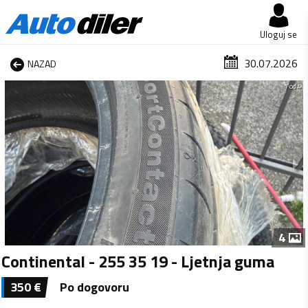
Uloguj se
30.07.2026
NAZAD
1 od 4
4
Continental - 255 35 19 - Ljetnja guma
350
€
Po dogovoru