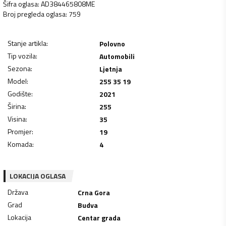
Šifra oglasa
:
AD384465808ME
Broj pregleda oglasa
:
759
Stanje artikla
:
Polovno
Tip vozila
:
Automobili
Sezona
:
Ljetnja
Model
:
255 35 19
Godište
:
2021
Širina
:
255
Visina
:
35
Promjer
:
19
Komada
:
4
LOKACIJA OGLASA
Država
Crna Gora
Grad
Budva
Lokacija
Centar grada