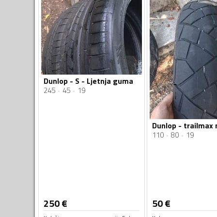
Dunlop - S - Ljetnja guma
245
45
19
110
80
19
250
€
50
€