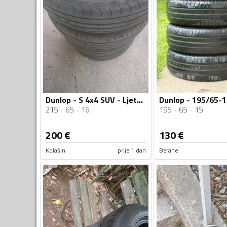
Dunlop - S 4x4 SUV - Ljetnja guma
215
65
16
195
65
15
200
€
130
€
Kolašin
prije 1 dan
Berane