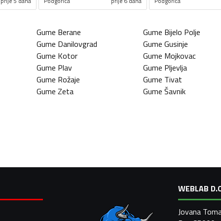
prije 5 dana
Podgorica
prije 6 dana
Podgorica
Gume
Berane
Gume
Bijelo Polje
Gume
Danilovgrad
Gume
Gusinje
Gume
Kotor
Gume
Mojkovac
Gume
Plav
Gume
Pljevlja
Gume
Rožaje
Gume
Tivat
Gume
Zeta
Gume
Šavnik
WEBLAB D.O
Jovana Toma