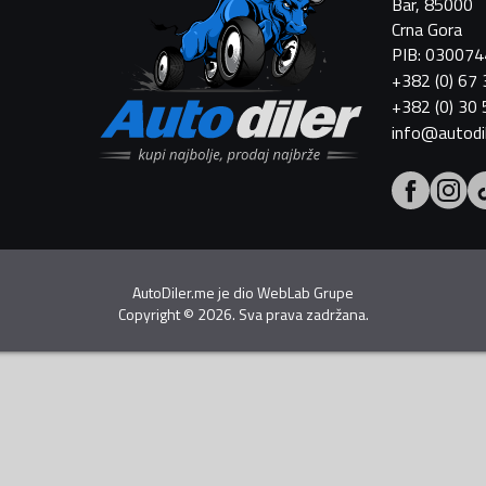
Bar, 85000
Crna Gora
PIB: 03007
+382 (0) 67
+382 (0) 30
info@autodi
AutoDiler.me je dio
WebLab Grupe
Copyright
©
2026. Sva prava zadržana.