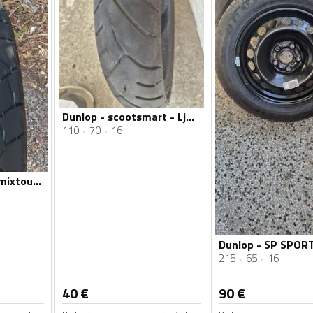
Dunlop - scootsmart - Ljetnja guma
110
70
16
Dunlop - trailmax mixtour - Univerzalna guma
215
65
16
40
€
90
€