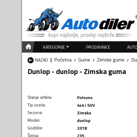
KATEGORIJE
PRODAVNICE
AUTO
Početna
Gume
Zimske gume
Du
NAZAD
Dunlop - dunlop - Zimska guma
Stanje artikla
:
Polovno
Tip vozila
:
4x4 i SUV
Sezona
:
Zimska
Model
:
dunlop
Godište
:
2018
Širina
:
235