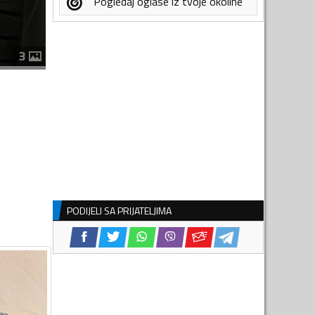
Pogledaj oglase iz tvoje okoline
3
PODIJELI SA PRIJATELJIMA