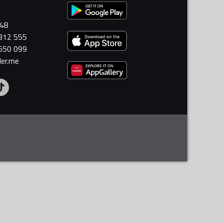
448
 312 555
 550 099
ler.me