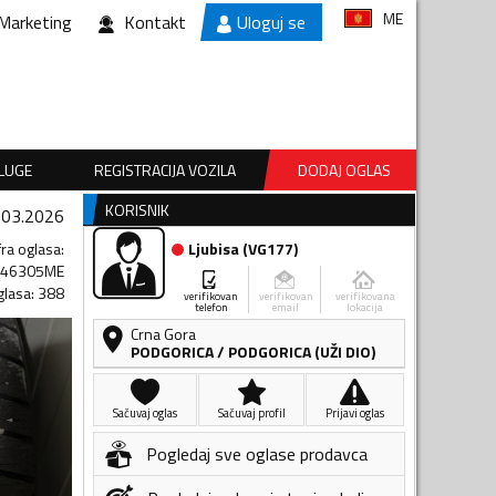
ME
Marketing
Kontakt
Uloguj se
SLUGE
REGISTRACIJA VOZILA
DODAJ OGLAS
KORISNIK
.03.2026
fra oglasa
:
Ljubisa
(
VG177
)
246305ME
glasa
:
388
verifikovan
verifikovan
verifikovana
telefon
email
lokacija
Crna Gora
PODGORICA
/
PODGORICA (UŽI DIO)
Sačuvaj oglas
Sačuvaj profil
Prijavi oglas
Pogledaj sve oglase prodavca