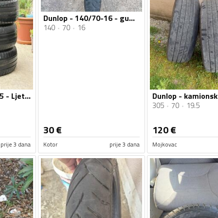
Dunlop - 140/70-16 - guma
140
70
16
Dunlop - 195/65-15 - Ljetnja guma
305
70
19.5
30
€
120
€
prije 3 dana
Kotor
prije 3 dana
Mojkovac