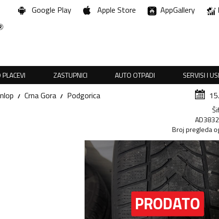
Google Play
Apple Store
AppGallery
 PLACEVI
ZASTUPNICI
AUTO OTPADI
SERVISI I U
nlop
Crna Gora
Podgorica
15
Ši
AD383
Broj pregleda o