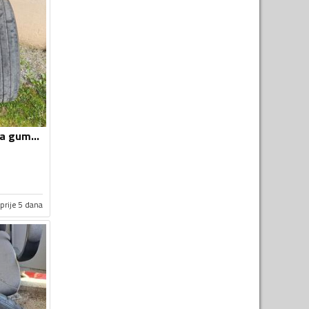
Dunlop - kamionska guma - Univerzalna guma
prije 5 dana