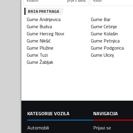
Kolašin
prije 5 dana
Kotor
BRZA PRETRAGA
Gume
Andrijevica
Gume
Bar
Gume
Budva
Gume
Cetinje
Gume
Herceg Novi
Gume
Kolašin
Gume
Nikšić
Gume
Petnjica
Gume
Plužine
Gume
Podgorica
Gume
Tuzi
Gume
Ulcinj
Gume
Žabljak
KATEGORIJE VOZILA
NAVIGACIJA
Automobili
Prijavi se