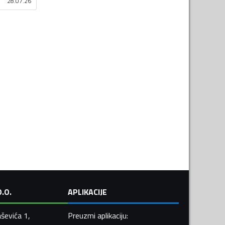
28.07.26
.O.
APLIKACIJE
ševića 1,
Preuzmi aplikaciju
: