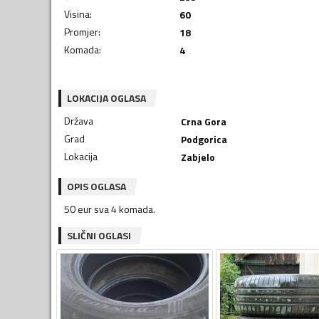
Visina
:
60
Promjer
:
18
Komada
:
4
LOKACIJA OGLASA
Država
Crna Gora
Grad
Podgorica
Lokacija
Zabjelo
OPIS OGLASA
50 eur sva 4 komada.
SLIČNI OGLASI