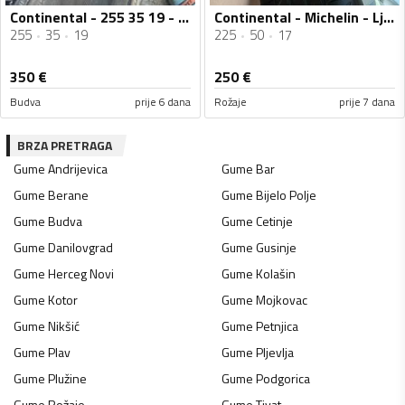
Continental - 255 35 19 - Ljetnja guma
Continental - Michelin - Ljetnja guma
255
35
19
225
50
17
350
€
250
€
Budva
prije 6 dana
Rožaje
prije 7 dana
BRZA PRETRAGA
Gume
Andrijevica
Gume
Bar
Gume
Berane
Gume
Bijelo Polje
Gume
Budva
Gume
Cetinje
Gume
Danilovgrad
Gume
Gusinje
Gume
Herceg Novi
Gume
Kolašin
Gume
Kotor
Gume
Mojkovac
Gume
Nikšić
Gume
Petnjica
Gume
Plav
Gume
Pljevlja
Gume
Plužine
Gume
Podgorica
Gume
Rožaje
Gume
Tivat