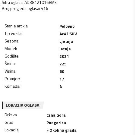
Šifra oglasa
:
AD384210168ME
Broj pregleda oglasa
:
416
Stanje artikla
:
Polovno
Tip vozila
:
4x4 i SUV
Sezona
:
Ljetnja
Model
:
letnje
Godište
:
2021
Širina
:
225
Visina
:
60
Promjer
:
17
Komada
:
4
LOKACIJA OGLASA
Država
Crna Gora
Grad
Podgorica
Lokacija
> Okolina grada