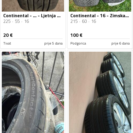
Continental - ... - Ljetnja guma
Continental - 16 - Zimska guma
225
55
16
215
60
16
20
€
100
€
Tivat
prije 5 dana
Podgorica
prije 6 dana