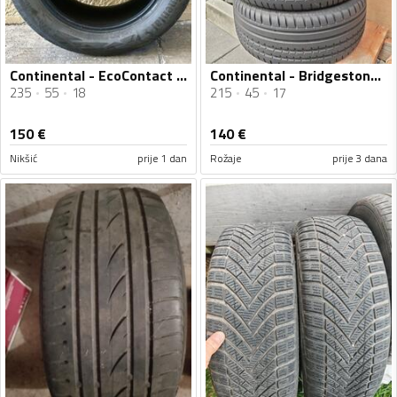
Continental - EcoContact - Ljetnja guma
Continental - Bridgestone 17" i Continental 18" - Ljetnja guma
235
55
18
215
45
17
150
€
140
€
Nikšić
prije 1 dan
Rožaje
prije 3 dana