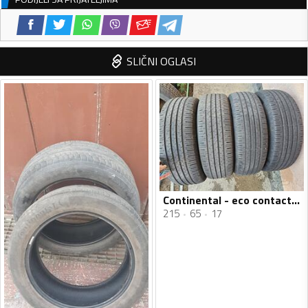
SLIČNI OGLASI
Continental - eco contact 6 - Ljetnja guma
215
65
17