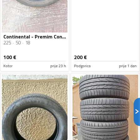
Continental - Premim Contan 6 225 50 18 BMW - Ljetnja guma
225
50
18
100
€
200
€
Kotor
prije 23 h
Podgorica
prije 1 dan