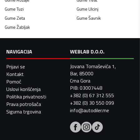
Gume
Tuzi
Gume
Ulcinj
Gume
Zeta
Gume
Šavnik
Gume
Žabljak
NAVIGACIJA
WEBLAB D.O.O.
Jovana Tomaševića 1,
Prijavi se
Bar, 85000
Kontakt
Crna Gora
Pomoć
PIB: 03007448
Uslovi korišćenja
+382 (0) 67 312 555
Politika privatnosti
+382 (0) 30 550 099
Prava potrošača
info@autodiler.me
Sigurna trgovina