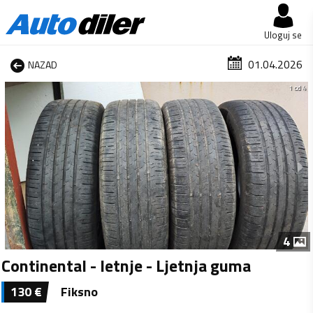
Uloguj se
01.04.2026
NAZAD
1 od 4
4
Continental - letnje - Ljetnja guma
130
€
Fiksno