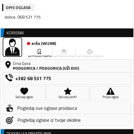
OPIS OGLASA
dobre. 068 531 775
KORISNIK
srđa
(
WI288
)
verifikovan telefon
verifikovan email
verifikovana lokacija
Crna Gora
PODGORICA
/
PODGORICA (UŽI DIO)
+382 68 531 775
Sačuvaj oglas
Sačuvaj profil
Prijavi oglas
Pogledaj sve oglase prodavca
Pogledaj oglase iz tvoje okoline
PODIJELI SA PRIJATELJIMA