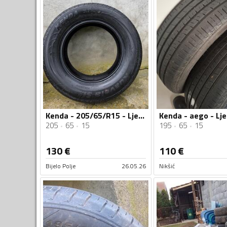
Kenda - 205/65/R15 - Ljetnja guma
205
65
15
195
65
15
130
€
110
€
Bijelo Polje
26.05.26
Nikšić