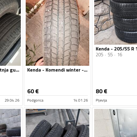
205
55
16
Kenda - Komendi winter - Zimska guma
Kenda - aego - Ljetnja guma
60
€
80
€
29.04.26
Podgorica
14.01.26
Pljevlja