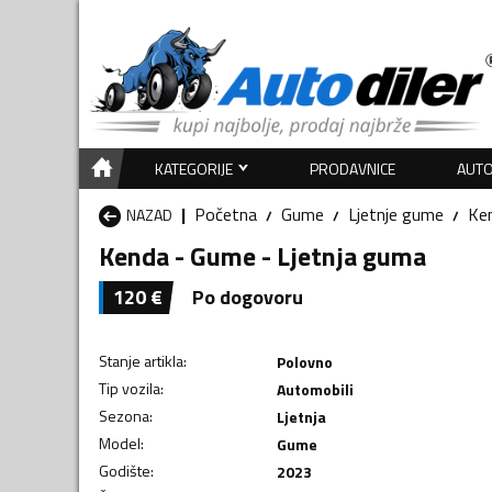
KATEGORIJE
PRODAVNICE
AUTO
Početna
Gume
Ljetnje gume
Ke
NAZAD
Kenda - Gume - Ljetnja guma
120
€
Po dogovoru
Stanje artikla
:
Polovno
Tip vozila
:
Automobili
Sezona
:
Ljetnja
Model
:
Gume
Godište
:
2023