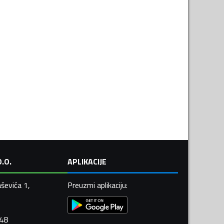
.O.
APLIKACIJE
ševića 1,
Preuzmi aplikaciju
:
448