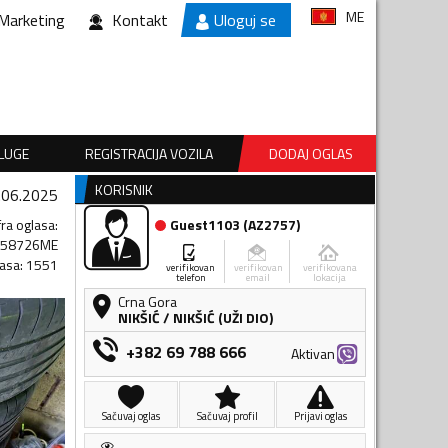
ME
Marketing
Kontakt
Uloguj se
SLUGE
REGISTRACIJA VOZILA
DODAJ OGLAS
KORISNIK
.06.2025
fra oglasa
:
Guest1103
(
AZ2757
)
058726ME
lasa
:
1551
verifikovan
verifikovan
verifikovana
telefon
email
lokacija
Crna Gora
NIKŠIĆ
/
NIKŠIĆ (UŽI DIO)
+382 69 788 666
Aktivan
Sačuvaj oglas
Sačuvaj profil
Prijavi oglas