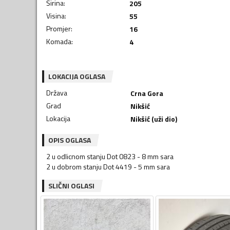
Širina
:
205
Visina
:
55
Promjer
:
16
Komada
:
4
LOKACIJA OGLASA
Država
Crna Gora
Grad
Nikšić
Lokacija
Nikšić (uži dio)
OPIS OGLASA
2 u odlicnom stanju Dot 0823 - 8 mm sara
2 u dobrom stanju Dot 4419 - 5 mm sara
SLIČNI OGLASI