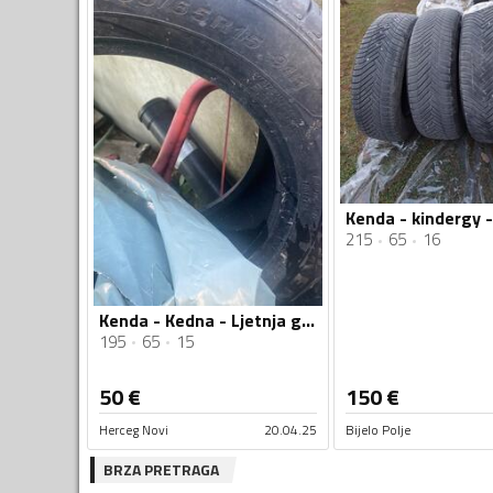
215
65
16
Kenda - Kedna - Ljetnja guma
195
65
15
50
€
150
€
Herceg Novi
20.04.25
Bijelo Polje
BRZA PRETRAGA