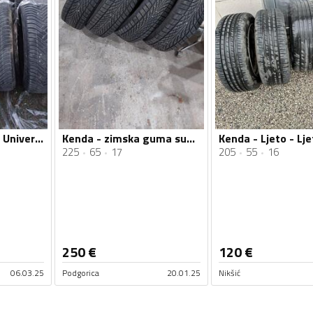
Kenda - kindergy - Univerzalna guma
Kenda - zimska guma suv - Zimska guma
225
65
17
205
55
16
250
€
120
€
06.03.25
Podgorica
20.01.25
Nikšić