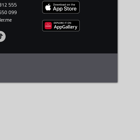
 312 555
 550 099
ler.me