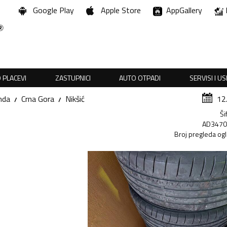
Google Play
Apple Store
AppGallery
 PLACEVI
ZASTUPNICI
AUTO OTPADI
SERVISI I U
nda
Crna Gora
Nikšić
12
Ši
AD347
Broj pregleda og