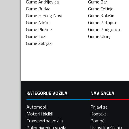
Gume
Andrijevica
Gume
Bar
Gume
Budva
Gume
Cetinje
Gume
Herceg Novi
Gume
Kolašin
Gume
Nikšić
Gume
Petnjica
Gume
Plužine
Gume
Podgorica
Gume
Tuzi
Gume
Ulcinj
Gume
Žabljak
KATEGORIJE VOZILA
NAVIGACIJA
Automobili
Prijavi se
Motori i bicikli
Kontakt
Transportna vozila
Pomoć
Poljoprivredna vozila
Uslovi korišćenja