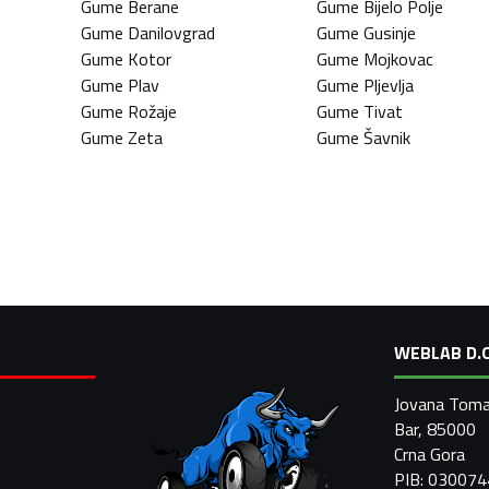
Gume
Berane
Gume
Bijelo Polje
Gume
Danilovgrad
Gume
Gusinje
Gume
Kotor
Gume
Mojkovac
Gume
Plav
Gume
Pljevlja
Gume
Rožaje
Gume
Tivat
Gume
Zeta
Gume
Šavnik
WEBLAB D.O
Jovana Toma
Bar, 85000
Crna Gora
PIB: 03007