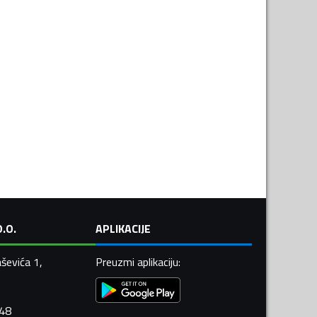
.O.
APLIKACIJE
ševića 1,
Preuzmi aplikaciju
:
448