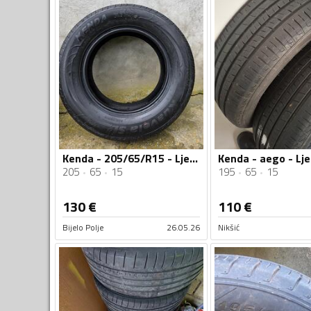
Kenda - 205/65/R15 - Ljetnja guma
205
65
15
195
65
15
130
€
110
€
Bijelo Polje
26.05.26
Nikšić