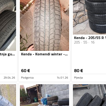
205
55
16
Kenda - Komendi winter - Zimska guma
Kenda - aego - Ljetnja guma
60
€
80
€
29.04.26
Podgorica
14.01.26
Pljevlja