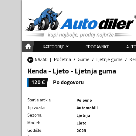
KATEGORIJE
PRODAVNICE
AUTO
Početna
Gume
Ljetnje gume
Ke
NAZAD
Kenda - Ljeto - Ljetnja guma
120
€
Po dogovoru
Stanje artikla
:
Polovno
Tip vozila
:
Automobili
Sezona
:
Ljetnja
Model
:
Ljeto
Godište
:
2023