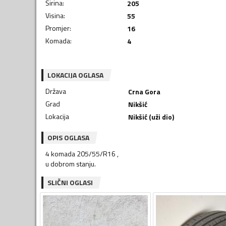
Širina
:
205
Visina
:
55
Promjer
:
16
Komada
:
4
LOKACIJA OGLASA
Država
Crna Gora
Grad
Nikšić
Lokacija
Nikšić (uži dio)
OPIS OGLASA
4 komada 205/55/R16 ,
SLIČNI OGLASI