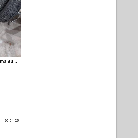
Kenda - zimska guma suv - Zimska guma
20.01.25