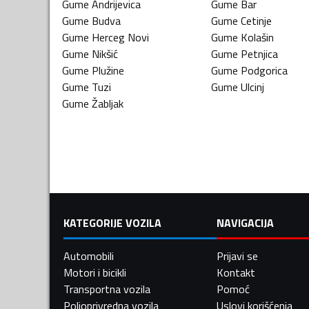
Gume
Andrijevica
Gume
Bar
Gume
Budva
Gume
Cetinje
Gume
Herceg Novi
Gume
Kolašin
Gume
Nikšić
Gume
Petnjica
Gume
Plužine
Gume
Podgorica
Gume
Tuzi
Gume
Ulcinj
Gume
Žabljak
KATEGORIJE VOZILA
NAVIGACIJA
Automobili
Prijavi se
Motori i bicikli
Kontakt
Transportna vozila
Pomoć
Poljoprivredna vozila
Uslovi korišćenja