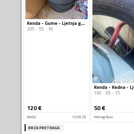
Kenda - Gume - Ljetnja guma
205
55
16
195
65
15
120
€
50
€
Nikšić
12.06.25
Herceg Novi
BRZA PRETRAGA