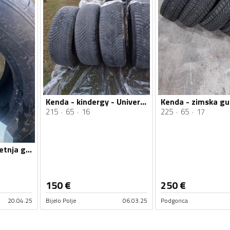
Kenda - kindergy - Univerzalna guma
215
65
16
225
65
17
Kenda - Kedna - Ljetnja guma
150
€
250
€
20.04.25
Bijelo Polje
06.03.25
Podgorica