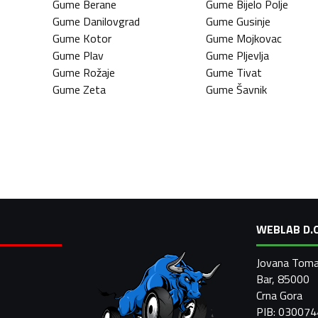
Gume
Berane
Gume
Bijelo Polje
Gume
Danilovgrad
Gume
Gusinje
Gume
Kotor
Gume
Mojkovac
Gume
Plav
Gume
Pljevlja
Gume
Rožaje
Gume
Tivat
Gume
Zeta
Gume
Šavnik
WEBLAB D.O
Jovana Toma
Bar, 85000
Crna Gora
PIB: 03007