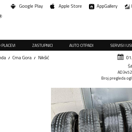
Google Play
Apple Store
AppGallery
 PLACEVI
ZASTUPNICI
AUTO OTPADI
SERVISI I U
nda
Crna Gora
Nikšić
01
Ši
AD345
Broj pregleda og