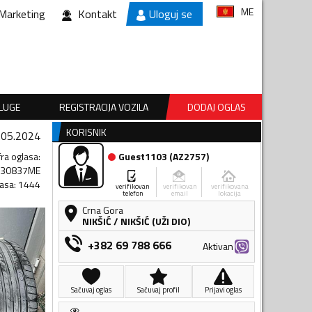
ME
Marketing
Kontakt
Uloguj se
SLUGE
REGISTRACIJA VOZILA
DODAJ OGLAS
KORISNIK
.05.2024
fra oglasa
:
Guest1103
(
AZ2757
)
230837ME
lasa
:
1444
verifikovan
verifikovan
verifikovana
telefon
email
lokacija
Crna Gora
NIKŠIĆ
/
NIKŠIĆ (UŽI DIO)
+382 69 788 666
Aktivan
Sačuvaj oglas
Sačuvaj profil
Prijavi oglas