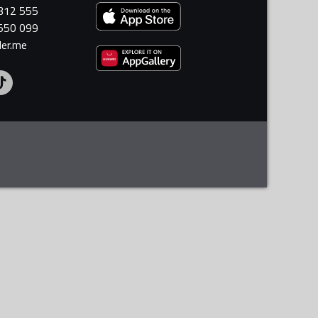
 312 555
 550 099
ler.me