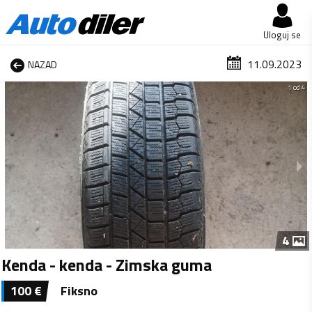
Uloguj se
11.09.2023
NAZAD
1 od 4
4
Kenda - kenda - Zimska guma
100
€
Fiksno