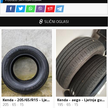
SLIČNI OGLASI
Kenda - 205/65/R15 - Ljetnja guma
Kenda - aego - Ljetnja guma
205
65
15
195
65
15