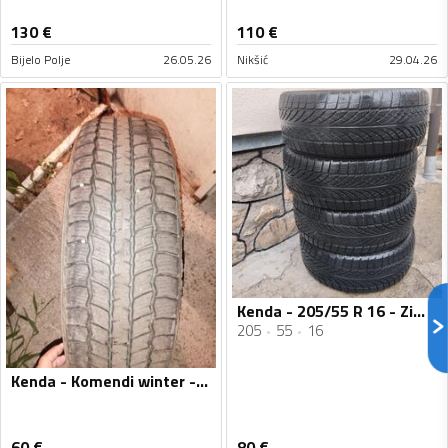
130
€
110
€
Bijelo Polje
26.05.26
Nikšić
29.04.26
Kenda - 205/55 R 16 - Zimska guma
205
55
16
Kenda - Komendi winter - Zimska guma
60
€
80
€