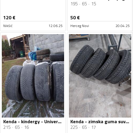
195
65
15
120
€
50
€
Nikšić
12.06.25
Herceg Novi
20.04.25
Kenda - kindergy - Univerzalna guma
Kenda - zimska guma suv - Zimska guma
215
65
16
225
65
17