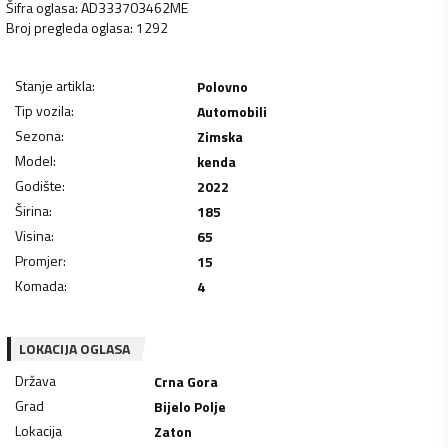
Šifra oglasa
:
AD333703462ME
Broj pregleda oglasa
:
1292
Stanje artikla
:
Polovno
Tip vozila
:
Automobili
Sezona
:
Zimska
Model
:
kenda
Godište
:
2022
Širina
:
185
Visina
:
65
Promjer
:
15
Komada
:
4
LOKACIJA OGLASA
Država
Crna Gora
Grad
Bijelo Polje
Lokacija
Zaton