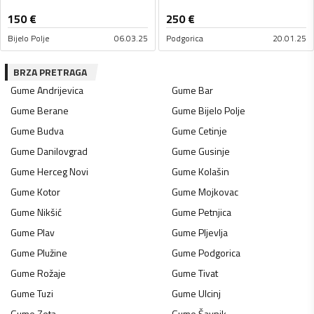
150
€
250
€
Bijelo Polje
06.03.25
Podgorica
20.01.25
BRZA PRETRAGA
Gume
Andrijevica
Gume
Bar
Gume
Berane
Gume
Bijelo Polje
Gume
Budva
Gume
Cetinje
Gume
Danilovgrad
Gume
Gusinje
Gume
Herceg Novi
Gume
Kolašin
Gume
Kotor
Gume
Mojkovac
Gume
Nikšić
Gume
Petnjica
Gume
Plav
Gume
Pljevlja
Gume
Plužine
Gume
Podgorica
Gume
Rožaje
Gume
Tivat
Gume
Tuzi
Gume
Ulcinj
Gume
Zeta
Gume
Šavnik