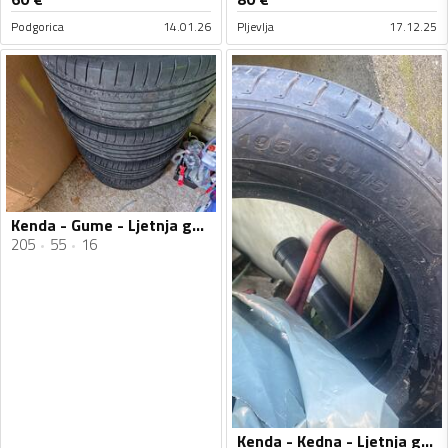
Podgorica
14.01.26
Pljevlja
17.12.25
Kenda - Gume - Ljetnja guma
205
55
16
Kenda - Kedna - Ljetnja guma