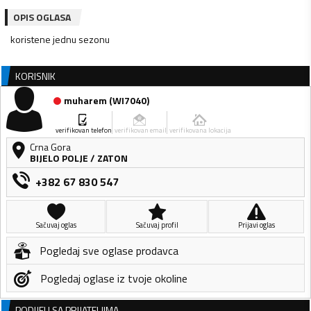
OPIS OGLASA
KORISNIK
muharem
(
WI7040
)
verifikovan telefon
verifikovan email
verifikovana lokacija
Crna Gora
BIJELO POLJE
/
ZATON
+382 67 830 547
Sačuvaj oglas
Sačuvaj profil
Prijavi oglas
Pogledaj sve oglase prodavca
Pogledaj oglase iz tvoje okoline
PODIJELI SA PRIJATELJIMA