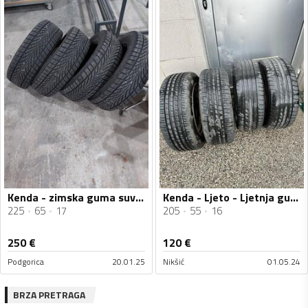
Kenda - zimska guma suv - Zimska guma
Kenda - Ljeto - Ljetnja guma
225
65
17
205
55
16
250
€
120
€
Podgorica
20.01.25
Nikšić
01.05.24
BRZA PRETRAGA