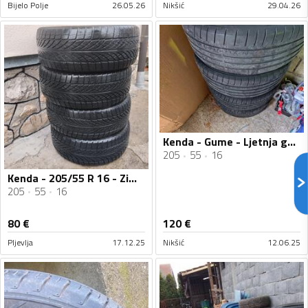
Bijelo Polje
26.05.26
Nikšić
29.04.26
Kenda - Gume - Ljetnja guma
205
55
16
Kenda - 205/55 R 16 - Zimska guma
205
55
16
80
€
120
€
Pljevlja
17.12.25
Nikšić
12.06.25