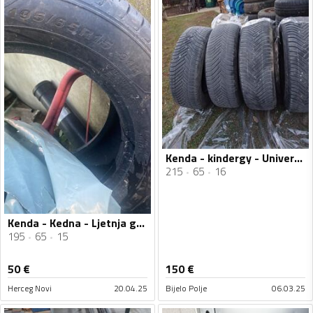
Kenda - kindergy - Univerzalna guma
215
65
16
Kenda - Kedna - Ljetnja guma
195
65
15
50
€
150
€
Herceg Novi
20.04.25
Bijelo Polje
06.03.25