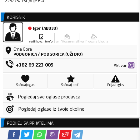
225/75/16c,obje 60e.
KORISNIK
Igor
(
AB333
)
verifikovan telefon
verifikovan email
verifikovana lokacija
Crna Gora
PODGORICA
/
PODGORICA (UŽI DIO)
+382 69 223 005
Aktivan
Sačuvaj oglas
Sačuvaj profil
Prijavi oglas
Pogledaj sve oglase prodavca
Pogledaj oglase iz tvoje okoline
PODIJELI SA PRIJATELJIMA