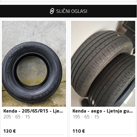
SLIČNI OGLASI
Kenda - 205/65/R15 - Ljetnja guma
Kenda - aego - Ljetnja guma
205
65
15
195
65
15
130
€
110
€