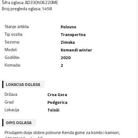
Šifra oglasa
:
AD330506220ME
Broj pregleda oglasa
:
1458
Stanje artikla
:
Polovno
Tip vozila
:
Transportna
Sezona
:
Zimska
Model
:
Komendi winter
Godište
:
2020
Komada
:
2
LOKACIJA OGLASA
Država
Crna Gora
Grad
Podgorica
Lokacija
Tološi
OPIS OGLASA
Prodajem dvije dobre polovne Kenda gume za kombi i kamion,