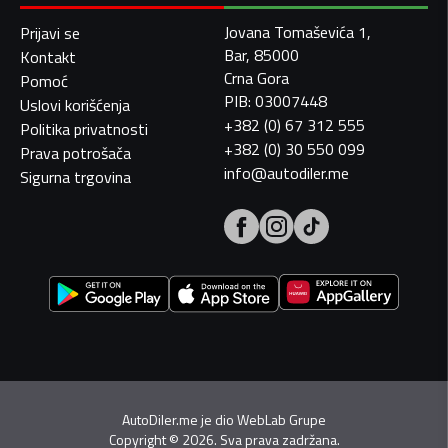
Jovana Tomaševića 1,
Prijavi se
Bar, 85000
Kontakt
Crna Gora
Pomoć
PIB: 03007448
Uslovi korišćenja
+382 (0) 67 312 555
Politika privatnosti
+382 (0) 30 550 099
Prava potrošača
info@autodiler.me
Sigurna trgovina
AutoDiler.me je dio
WebLab Grupe
Copyright
©
2026. Sva prava zadržana.