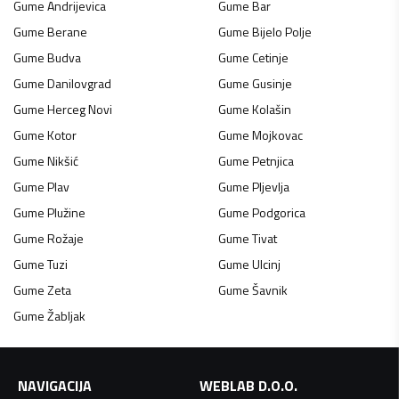
Gume
Andrijevica
Gume
Bar
Gume
Berane
Gume
Bijelo Polje
Gume
Budva
Gume
Cetinje
Gume
Danilovgrad
Gume
Gusinje
Gume
Herceg Novi
Gume
Kolašin
Gume
Kotor
Gume
Mojkovac
Gume
Nikšić
Gume
Petnjica
Gume
Plav
Gume
Pljevlja
Gume
Plužine
Gume
Podgorica
Gume
Rožaje
Gume
Tivat
Gume
Tuzi
Gume
Ulcinj
Gume
Zeta
Gume
Šavnik
Gume
Žabljak
NAVIGACIJA
WEBLAB D.O.O.