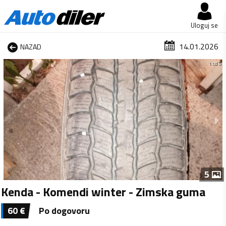
Uloguj se
14.01.2026
NAZAD
1 od 5
5
Kenda - Komendi winter - Zimska guma
60
€
Po dogovoru