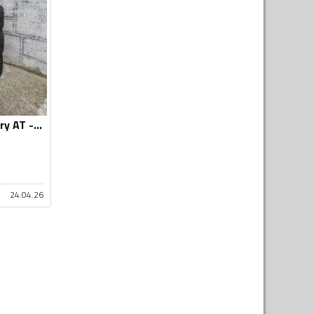
Toyo - Open Country AT - Univerzalna guma
24.04.26