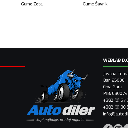
Gume
Zeta
Gume
Šavnik
WEBLAB D.O
Jovana Toma
Bar, 85000
Crna Gora
PIB: 03007
+382 (0) 67
+382 (0) 30
info@autodi