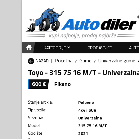
KATEGORIJE
PRODAVNICE
AUTO
Početna
Gume
Univerzalne gume
NAZAD
Toyo - 315 75 16 M/T - Univerzal
600
€
Fiksno
Stanje artikla
:
Polovno
Tip vozila
:
4x4 i SUV
Sezona
:
Univerzalna
Model
:
315 75 16 M/T
Godište
:
2021