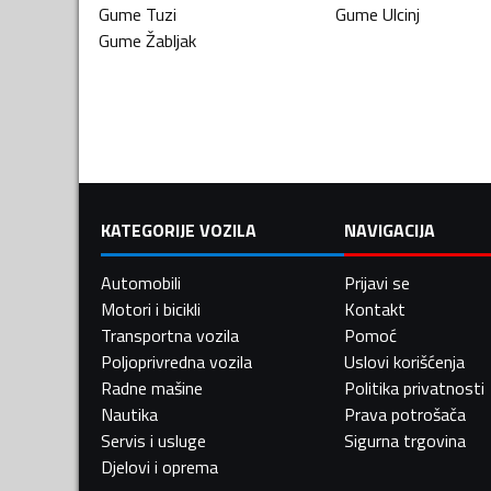
Gume
Tuzi
Gume
Ulcinj
Gume
Žabljak
KATEGORIJE VOZILA
NAVIGACIJA
Automobili
Prijavi se
Motori i bicikli
Kontakt
Transportna vozila
Pomoć
Poljoprivredna vozila
Uslovi korišćenja
Radne mašine
Politika privatnosti
Nautika
Prava potrošača
Servis i usluge
Sigurna trgovina
Djelovi i oprema