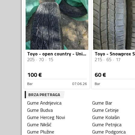
Toyo - open country - Univerzalna guma
205
70
15
215
65
17
100
€
60
€
Bar
07.06.26
Bar
BRZA PRETRAGA
Gume
Andrijevica
Gume
Bar
Gume
Budva
Gume
Cetinje
Gume
Herceg Novi
Gume
Kolašin
Gume
Nikšić
Gume
Petnjica
Gume
Plužine
Gume
Podgorica