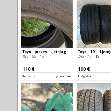
Toyo - proxes - Ljetnja guma
Toyo - 19" - Ljetn
185
65
15
245
45
19
110
€
100
€
Podgorica
prije 4 dana
Podgorica