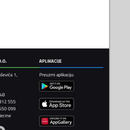
.O.
APLIKACIJE
ševića 1,
Preuzmi aplikaciju
:
448
 312 555
 550 099
ler.me