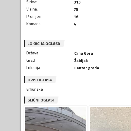
Širina
:
315
Visina
:
75
Promjer
:
16
Komada
:
4
LOKACIJA OGLASA
Država
Crna Gora
Grad
Žabljak
Lokacija
Centar grada
OPIS OGLASA
vrhunske
SLIČNI OGLASI