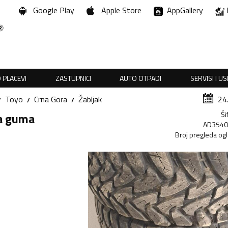
Google Play
Apple Store
AppGallery
 PLACEVI
ZASTUPNICI
AUTO OTPADI
SERVISI I U
Toyo
Crna Gora
Žabljak
24
Ši
na guma
AD354
Broj pregleda og