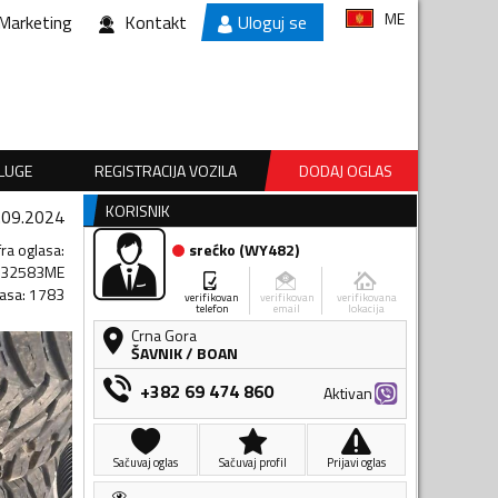
ME
Marketing
Kontakt
Uloguj se
SLUGE
REGISTRACIJA VOZILA
DODAJ OGLAS
KORISNIK
.09.2024
fra oglasa
:
srećko
(
WY482
)
032583ME
lasa
:
1783
verifikovan
verifikovan
verifikovana
telefon
email
lokacija
Crna Gora
ŠAVNIK
/
BOAN
+382 69 474 860
Aktivan
Sačuvaj oglas
Sačuvaj profil
Prijavi oglas