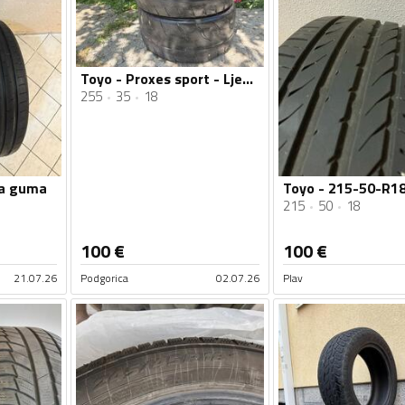
Toyo - Proxes sport - Ljetnja guma
255
35
18
ja guma
215
50
18
100
€
100
€
21.07.26
Podgorica
02.07.26
Plav