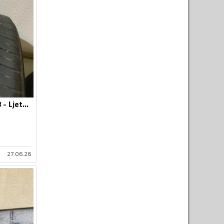
Toyo - 215-50-R18 - Ljetnja guma
27.06.26