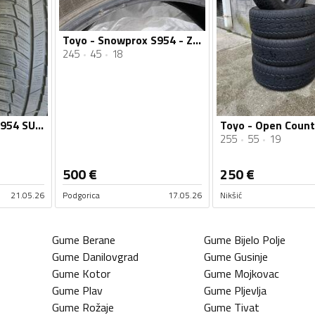
Toyo - Snowprox S954 - Zimska guma
245
45
18
Toyo - Snowprox S954 SUV - Zimska guma
255
55
19
500
€
250
€
21.05.26
Podgorica
17.05.26
Nikšić
Gume
Berane
Gume
Bijelo Polje
Gume
Danilovgrad
Gume
Gusinje
Gume
Kotor
Gume
Mojkovac
Gume
Plav
Gume
Pljevlja
Gume
Rožaje
Gume
Tivat