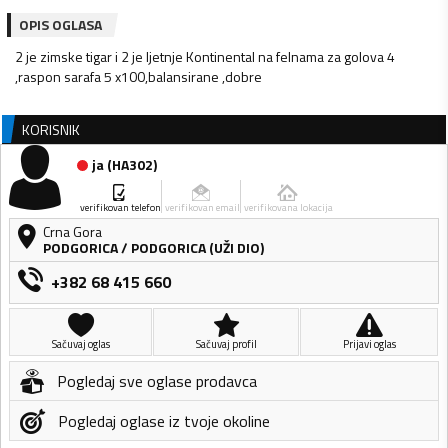
OPIS OGLASA
2 je zimske tigar i 2 je ljetnje Kontinental na felnama za golova 4
,raspon sarafa 5 x100,balansirane ,dobre
KORISNIK
ja
(
HA302
)
verifikovan telefon
verifikovan email
verifikovana lokacija
Crna Gora
PODGORICA
/
PODGORICA (UŽI DIO)
+382 68 415 660
Sačuvaj oglas
Sačuvaj profil
Prijavi oglas
Pogledaj sve oglase prodavca
Pogledaj oglase iz tvoje okoline