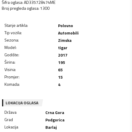
Šifra oglasa
:
AD335728474ME
Broj pregleda oglasa
:
1300
Stanje artikla
:
Polovno
Tip vozila
:
Automobili
Sezona
:
Zimska
Model
:
tigar
Godište
:
2017
Širina
:
195
Visina
:
65
Promjer
:
15
Komada
:
4
LOKACIJA OGLASA
Država
Crna Gora
Grad
Podgorica
Lokacija
Barlaj