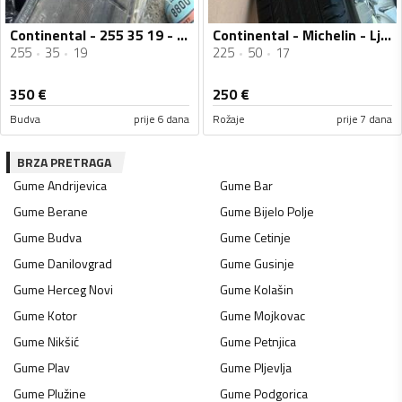
Continental - 255 35 19 - Ljetnja guma
Continental - Michelin - Ljetnja guma
255
35
19
225
50
17
350
€
250
€
Budva
prije 6 dana
Rožaje
prije 7 dana
BRZA PRETRAGA
Gume
Andrijevica
Gume
Bar
Gume
Berane
Gume
Bijelo Polje
Gume
Budva
Gume
Cetinje
Gume
Danilovgrad
Gume
Gusinje
Gume
Herceg Novi
Gume
Kolašin
Gume
Kotor
Gume
Mojkovac
Gume
Nikšić
Gume
Petnjica
Gume
Plav
Gume
Pljevlja
Gume
Plužine
Gume
Podgorica