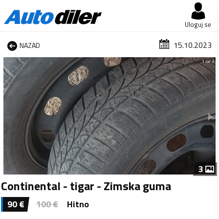
Uloguj se
15.10.2023
NAZAD
1 od 3
3
Continental - tigar - Zimska guma
90
€
100
€
Hitno