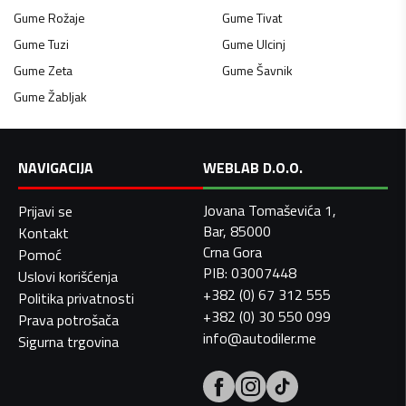
Gume
Rožaje
Gume
Tivat
Gume
Tuzi
Gume
Ulcinj
Gume
Zeta
Gume
Šavnik
Gume
Žabljak
NAVIGACIJA
WEBLAB D.O.O.
Jovana Tomaševića 1,
Prijavi se
Bar, 85000
Kontakt
Crna Gora
Pomoć
PIB: 03007448
Uslovi korišćenja
+382 (0) 67 312 555
Politika privatnosti
+382 (0) 30 550 099
Prava potrošača
info@autodiler.me
Sigurna trgovina