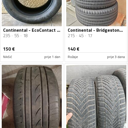
Continental - EcoContact - Ljetnja guma
Continental - Bridgestone 17" i Continental 18" - Ljetnja guma
235
55
18
215
45
17
150
€
140
€
Nikšić
prije 1 dan
Rožaje
prije 3 dana