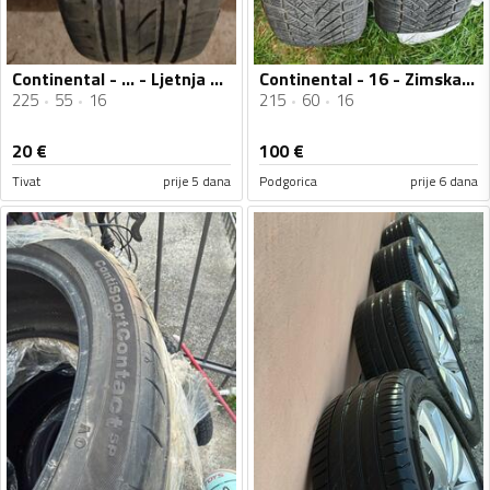
Continental - ... - Ljetnja guma
Continental - 16 - Zimska guma
225
55
16
215
60
16
20
€
100
€
Tivat
prije 5 dana
Podgorica
prije 6 dana