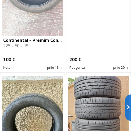
Continental - Premim Contan 6 225 50 18 BMW - Ljetnja guma
225
50
18
100
€
200
€
Kotor
prije 18 h
Podgorica
prije 20 h