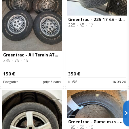
Greentrac - 225 17 45 - Univerzalna guma
225
45
17
Greentrac - All Terain ATV - Univerzalna guma
235
75
15
150
€
350
€
Podgorica
prije 3 dana
Nikšić
14.03.26
Greentrac - Gume m+s - Univerzalna guma
195
60
16