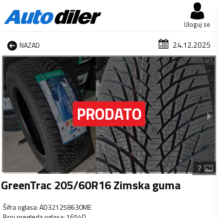
Uloguj se
24.12.2025
NAZAD
1 od 7
7
GreenTrac 205/60R16 Zimska guma
Šifra oglasa
:
AD321258630ME
Broj pregleda oglasa
:
16540