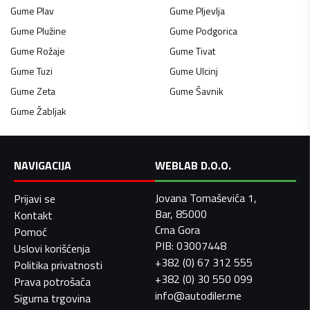
Gume
Plav
Gume
Pljevlja
Gume
Plužine
Gume
Podgorica
Gume
Rožaje
Gume
Tivat
Gume
Tuzi
Gume
Ulcinj
Gume
Zeta
Gume
Šavnik
Gume
Žabljak
NAVIGACIJA
WEBLAB D.O.O.
Jovana Tomaševića 1,
Prijavi se
Bar, 85000
Kontakt
Crna Gora
Pomoć
PIB: 03007448
Uslovi korišćenja
+382 (0) 67 312 555
Politika privatnosti
+382 (0) 30 550 099
Prava potrošača
info@autodiler.me
Sigurna trgovina