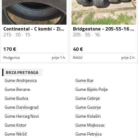
Continental - C kombi - Zimska guma
Bridgestone - 205-55-16 - Ljetnja guma
215
70
15
205
55
16
170
€
40
€
Podgorica
prije 1 h
Nikšić
prije 2 h
BRZA PRETRAGA
Gume
Andrijevica
Gume
Bar
Gume
Berane
Gume
Bijelo Polje
Gume
Budva
Gume
Cetinje
Gume
Danilovgrad
Gume
Gusinje
Gume
Herceg Novi
Gume
Kolašin
Gume
Kotor
Gume
Mojkovac
Gume
Nikšić
Gume
Petnjica