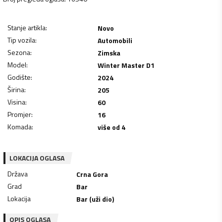
Stanje artikla
:
Novo
Tip vozila
:
Automobili
Sezona
:
Zimska
Model
:
Winter Master D1
Godište
:
2024
Širina
:
205
Visina
:
60
Promjer
:
16
Komada
:
više od 4
LOKACIJA OGLASA
Država
Crna Gora
Grad
Bar
Lokacija
Bar (uži dio)
OPIS OGLASA