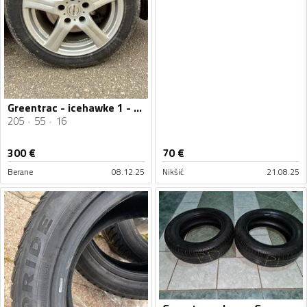
Greentrac - icehawke 1 - Zimska guma
205
55
16
300
€
70
€
Berane
08.12.25
Nikšić
21.08.25