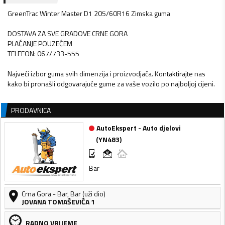
GreenTrac Winter Master D1 205/60R16 Zimska guma
DOSTAVA ZA SVE GRADOVE CRNE GORA
PLAĆANJE POUZEĆEM
TELEFON: 067/733-555
Najveći izbor guma svih dimenzija i proizvodjača. Kontaktirajte nas
kako bi pronašli odgovarajuće gume za vaše vozilo po najboljoj cijeni.
PRODAVNICA
AutoEkspert - Auto djelovi
(
YN483
)
Bar
Crna Gora
-
Bar
,
Bar (uži dio)
JOVANA TOMAŠEVIĆA 1
RADNO VRIJEME