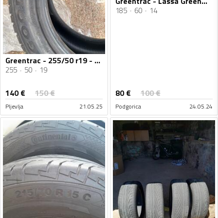
Greentrac - Lassa Greenways - Ljetnja guma
185
60
14
Greentrac - 255/50 r19 - Zimska guma
255
50
19
140
€
80
€
150
€
100
€
Pljevlja
21.05.25
Podgorica
24.05.24