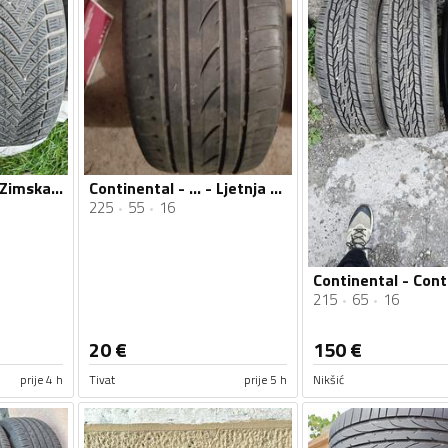
Continental - 16 - Zimska guma
Continental - ... - Ljetnja guma
225
55
16
215
65
16
20
€
150
€
prije 4 h
Tivat
prije 5 h
Nikšić