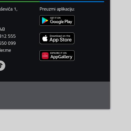
ševića 1,
Preuzmi aplikaciju
:
448
 312 555
 550 099
ler.me