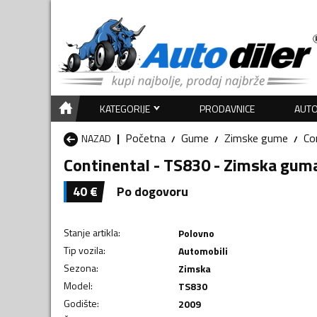
KATEGORIJE
PRODAVNICE
AUTO
Početna
Gume
Zimske gume
Co
NAZAD
Continental - TS830 - Zimska gum
40
€
Po dogovoru
Stanje artikla
:
Polovno
Tip vozila
:
Automobili
Sezona
:
Zimska
Model
:
TS830
Godište
:
2009