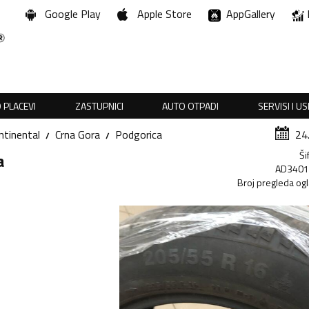
Google Play
Apple Store
AppGallery
 PLACEVI
ZASTUPNICI
AUTO OTPADI
SERVISI I U
ntinental
Crna Gora
Podgorica
24
Ši
a
AD340
Broj pregleda og