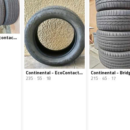
Continental - eco contact 6 - Ljetnja guma
Continental - EcoContact - Ljetnja guma
235
55
18
215
45
17