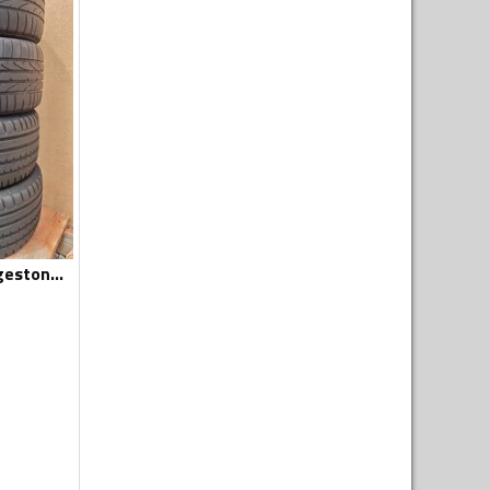
Continental - Bridgestone 17" i Continental 18" - Ljetnja guma