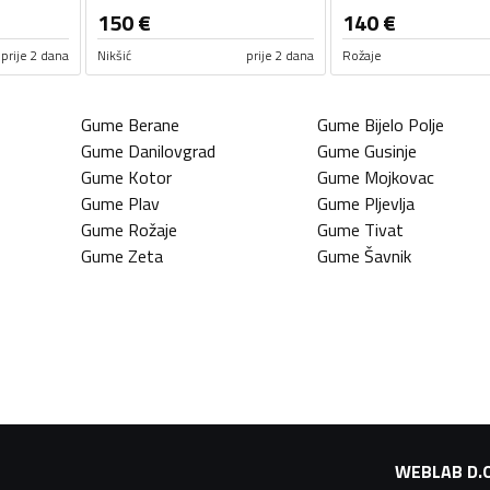
150
€
140
€
prije 2 dana
Nikšić
prije 2 dana
Rožaje
Gume
Berane
Gume
Bijelo Polje
Gume
Danilovgrad
Gume
Gusinje
Gume
Kotor
Gume
Mojkovac
Gume
Plav
Gume
Pljevlja
Gume
Rožaje
Gume
Tivat
Gume
Zeta
Gume
Šavnik
WEBLAB D.O