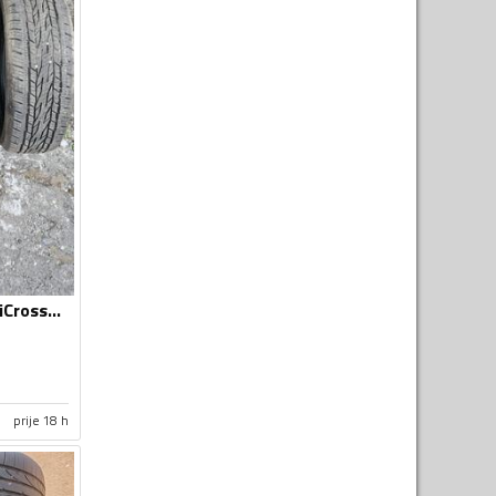
Continental - ContiCrossContact LX2 - Univerzalna guma
prije 18 h