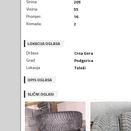
Širina
:
205
Visina
:
55
Promjer
:
16
Komada
:
2
LOKACIJA OGLASA
Država
Crna Gora
Grad
Podgorica
Lokacija
Tološi
OPIS OGLASA
SLIČNI OGLASI