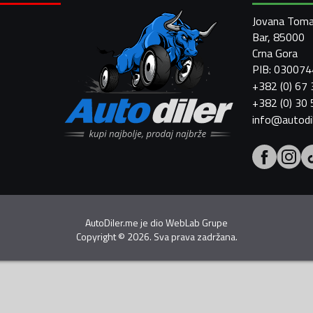
Jovana Toma
Bar, 85000
Crna Gora
PIB: 03007
+382 (0) 67
+382 (0) 30
info@autodi
AutoDiler.me je dio
WebLab Grupe
Copyright
©
2026. Sva prava zadržana.