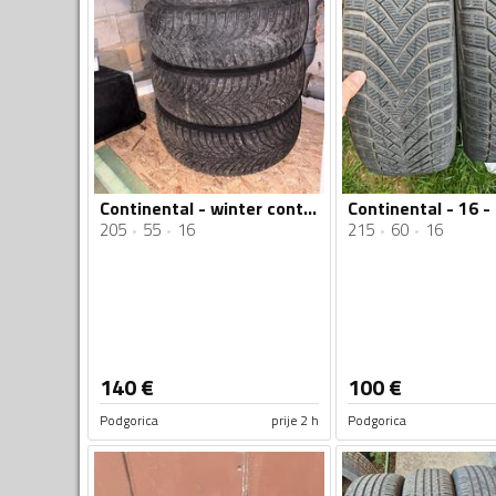
Continental - winter contact - Univerzalna guma
205
55
16
215
60
16
140
€
100
€
Podgorica
prije 2 h
Podgorica