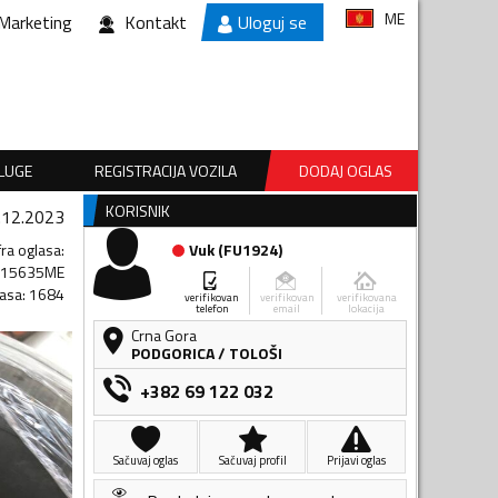
ME
Marketing
Kontakt
Uloguj se
SLUGE
REGISTRACIJA VOZILA
DODAJ OGLAS
KORISNIK
.12.2023
fra oglasa
:
Vuk
(
FU1924
)
115635ME
lasa
:
1684
verifikovan
verifikovan
verifikovana
telefon
email
lokacija
Crna Gora
PODGORICA
/
TOLOŠI
+382 69 122 032
Sačuvaj oglas
Sačuvaj profil
Prijavi oglas