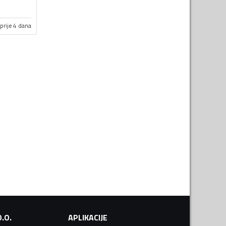
prije 4 dana
.O.
APLIKACIJE