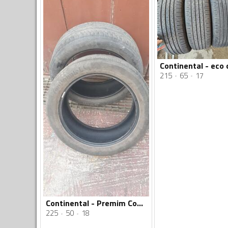
215
65
17
Continental - Premim Contan 6 225 50 18 BMW - Ljetnja guma
225
50
18