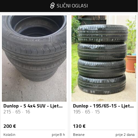
SLIČNI OGLASI
Dunlop - S 4x4 SUV - Ljetnja guma
Dunlop - 195/65-15 - Ljetnja guma
215
65
16
195
65
15
200
€
130
€
Kolašin
prije 8 h
Berane
prije 2 dana