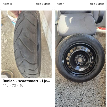
Kolašin
prije 4 dana
Kotor
prije 4 dana
Dunlop - scootsmart - Ljetnja guma
110
70
16