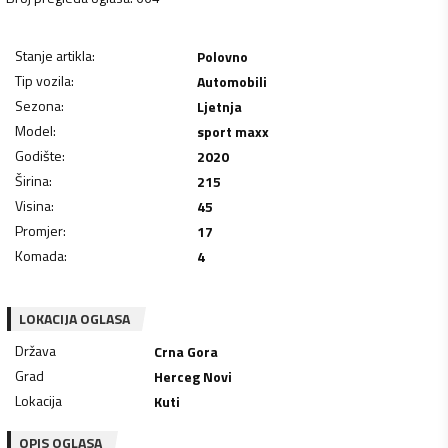
Stanje artikla
:
Polovno
Tip vozila
:
Automobili
Sezona
:
Ljetnja
Model
:
sport maxx
Godište
:
2020
Širina
:
215
Visina
:
45
Promjer
:
17
Komada
:
4
LOKACIJA OGLASA
Država
Crna Gora
Grad
Herceg Novi
Lokacija
Kuti
OPIS OGLASA