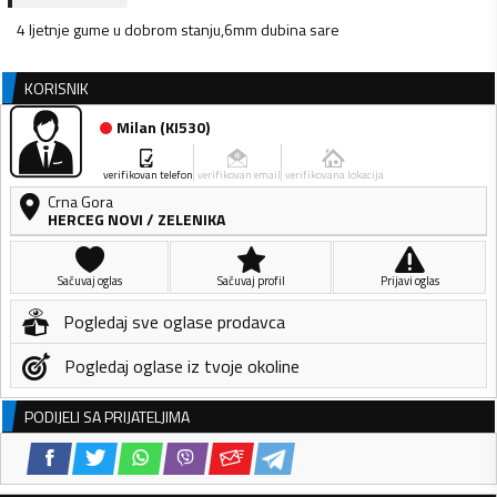
4 ljetnje gume u dobrom stanju,6mm dubina sare
KORISNIK
Milan
(
KI530
)
verifikovan telefon
verifikovan email
verifikovana lokacija
Crna Gora
HERCEG NOVI
/
ZELENIKA
Sačuvaj oglas
Sačuvaj profil
Prijavi oglas
Pogledaj sve oglase prodavca
Pogledaj oglase iz tvoje okoline
PODIJELI SA PRIJATELJIMA