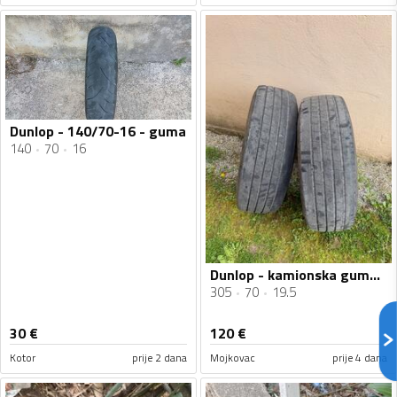
Dunlop - 140/70-16 - guma
140
70
16
Dunlop - kamionska guma - Univerzalna guma
305
70
19.5
30
€
120
€
Kotor
prije 2 dana
Mojkovac
prije 4 dana