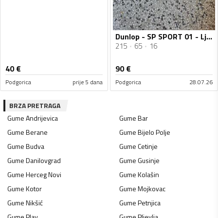
Dunlop - SP SPORT 01 - Ljetnja guma
215
65
16
40
€
90
€
Podgorica
prije 5 dana
Podgorica
28.07.26
BRZA PRETRAGA
Gume
Andrijevica
Gume
Bar
Gume
Berane
Gume
Bijelo Polje
Gume
Budva
Gume
Cetinje
Gume
Danilovgrad
Gume
Gusinje
Gume
Herceg Novi
Gume
Kolašin
Gume
Kotor
Gume
Mojkovac
Gume
Nikšić
Gume
Petnjica
Gume
Plav
Gume
Pljevlja