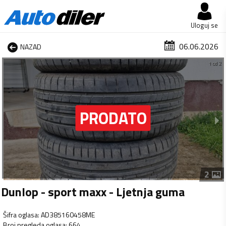
Uloguj se
06.06.2026
NAZAD
1 od 2
2
Dunlop - sport maxx - Ljetnja guma
Šifra oglasa
:
AD385160458ME
Broj pregleda oglasa
:
664