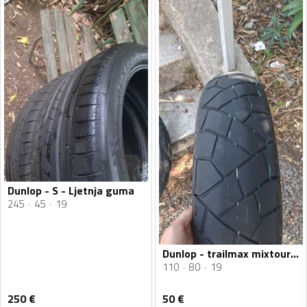
Dunlop - S - Ljetnja guma
245
45
19
Dunlop - trailmax mixtour - Univerzalna guma
110
80
19
250
€
50
€