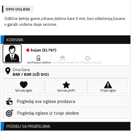
OPIS OGLASA
Odlične ljetnje gume,zdrave,dubina šare 5 mm, bez oštećenja,čuvane
u garaži. vožene dvije sezone.
KORISNIK
bojan
(
EL767
)
verifikovan telefon
verifikovan email
verifikovana lokacija
Crna Gora
BAR
/
BAR (UŽI DIO)
Sačuvaj oglas
Sačuvaj profil
Prijavi oglas
Pogledaj sve oglase prodavca
Pogledaj oglase iz tvoje okoline
PODIJELI SA PRIJATELJIMA