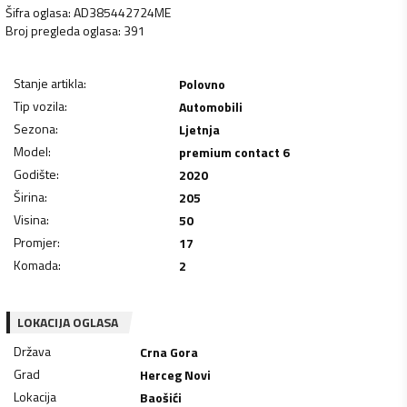
Šifra oglasa
:
AD385442724ME
Broj pregleda oglasa
:
391
Stanje artikla
:
Polovno
Tip vozila
:
Automobili
Sezona
:
Ljetnja
Model
:
premium contact 6
Godište
:
2020
Širina
:
205
Visina
:
50
Promjer
:
17
Komada
:
2
LOKACIJA OGLASA
Država
Crna Gora
Grad
Herceg Novi
Lokacija
Baošići