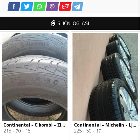
SLIČNI OGLASI
Continental - C kombi - Zimska guma
Continental - Michelin - Ljetnja guma
215
70
15
225
50
17