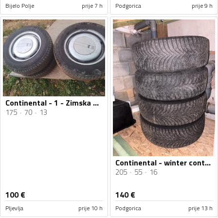
Bijelo Polje
prije 7 h
Podgorica
prije 9 h
Continental - 1 - Zimska guma
175
70
13
Continental - winter contact - Univerzalna guma
205
55
16
100
€
140
€
Pljevlja
prije 10 h
Podgorica
prije 13 h