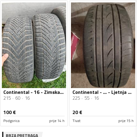
Continental - 16 - Zimska guma
Continental - ... - Ljetnja guma
215
60
16
225
55
16
100
€
20
€
Podgorica
prije 14 h
Tivat
prije 15 h
BRZA PRETRAGA