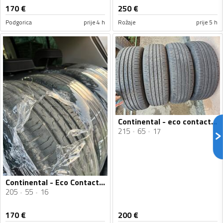
170
€
250
€
Podgorica
prije 4 h
Rožaje
prije 5 h
Continental - eco contact 6 - Ljetnja guma
215
65
17
Continental - Eco Contact 6 - Ljetnja guma
205
55
16
170
€
200
€