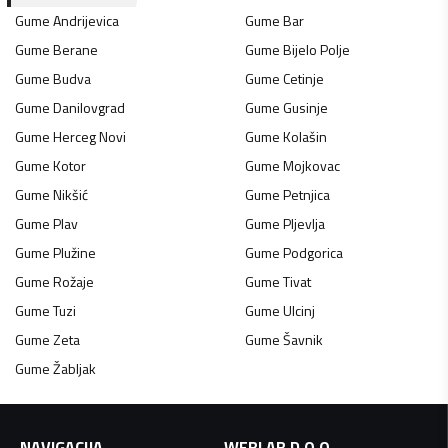
Gume
Andrijevica
Gume
Bar
Gume
Berane
Gume
Bijelo Polje
Gume
Budva
Gume
Cetinje
Gume
Danilovgrad
Gume
Gusinje
Gume
Herceg Novi
Gume
Kolašin
Gume
Kotor
Gume
Mojkovac
Gume
Nikšić
Gume
Petnjica
Gume
Plav
Gume
Pljevlja
Gume
Plužine
Gume
Podgorica
Gume
Rožaje
Gume
Tivat
Gume
Tuzi
Gume
Ulcinj
Gume
Zeta
Gume
Šavnik
Gume
Žabljak
NAVIGACIJA
WEBLAB D.O.O.