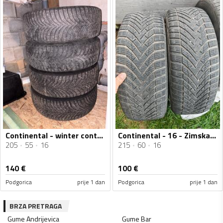
Continental - winter contact - Univerzalna guma
Continental - 16 - Zimska guma
205
55
16
215
60
16
140
€
100
€
Podgorica
prije 1 dan
Podgorica
prije 1 dan
BRZA PRETRAGA
Gume
Andrijevica
Gume
Bar