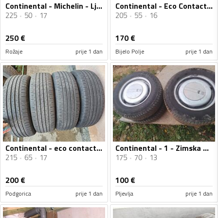
Continental - Michelin - Ljetnja guma
Continental - Eco Contact 6 - Ljetnja guma
225
50
17
205
55
16
250
€
170
€
Rožaje
prije 1 dan
Bijelo Polje
prije 1 dan
Continental - eco contact 6 - Ljetnja guma
Continental - 1 - Zimska guma
215
65
17
175
70
13
200
€
100
€
Podgorica
prije 1 dan
Pljevlja
prije 1 dan