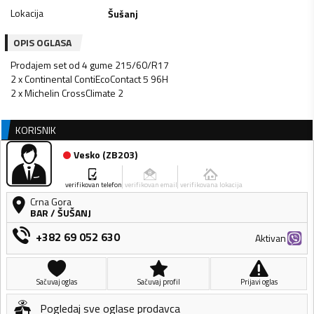
Lokacija
Šušanj
OPIS OGLASA
Prodajem set od 4 gume 215/60/R17
2 x Continental ContiEcoContact 5 96H
2 x Michelin CrossClimate 2
KORISNIK
Vesko
(
ZB203
)
verifikovan telefon
verifikovan email
verifikovana lokacija
Crna Gora
BAR
/
ŠUŠANJ
+382 69 052 630
Aktivan
Sačuvaj oglas
Sačuvaj profil
Prijavi oglas
Pogledaj sve oglase prodavca