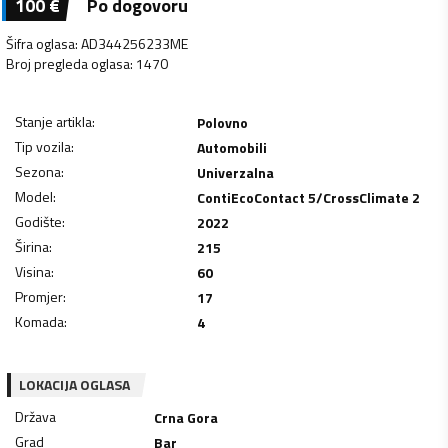
100
€
Po dogovoru
Šifra oglasa
:
AD344256233ME
Broj pregleda oglasa
:
1470
Stanje artikla
:
Polovno
Tip vozila
:
Automobili
Sezona
:
Univerzalna
Model
:
ContiEcoContact 5/CrossClimate 2
Godište
:
2022
Širina
:
215
Visina
:
60
Promjer
:
17
Komada
:
4
LOKACIJA OGLASA
Država
Crna Gora
Grad
Bar