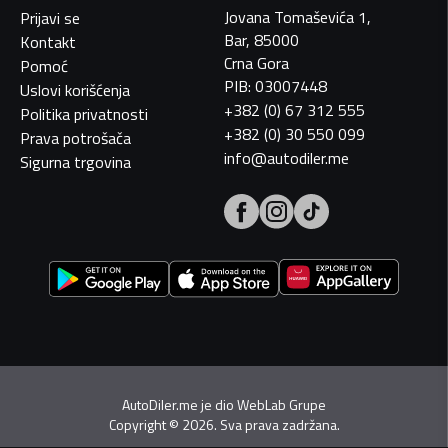
Jovana Tomaševića 1,
Prijavi se
Bar, 85000
Kontakt
Crna Gora
Pomoć
PIB: 03007448
Uslovi korišćenja
+382 (0) 67 312 555
Politika privatnosti
+382 (0) 30 550 099
Prava potrošača
info@autodiler.me
Sigurna trgovina
AutoDiler.me je dio
WebLab Grupe
Copyright
©
2026. Sva prava zadržana.