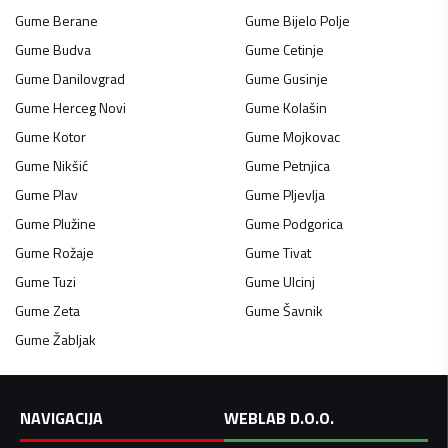
Gume
Berane
Gume
Bijelo Polje
Gume
Budva
Gume
Cetinje
Gume
Danilovgrad
Gume
Gusinje
Gume
Herceg Novi
Gume
Kolašin
Gume
Kotor
Gume
Mojkovac
Gume
Nikšić
Gume
Petnjica
Gume
Plav
Gume
Pljevlja
Gume
Plužine
Gume
Podgorica
Gume
Rožaje
Gume
Tivat
Gume
Tuzi
Gume
Ulcinj
Gume
Zeta
Gume
Šavnik
Gume
Žabljak
NAVIGACIJA
WEBLAB D.O.O.