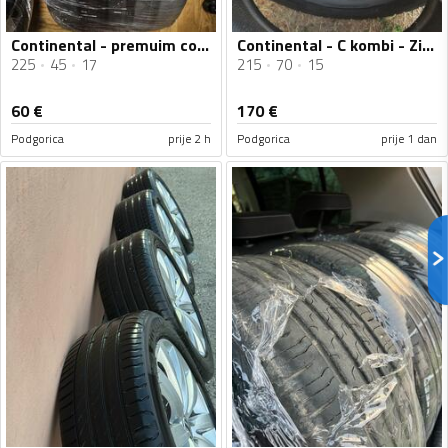
Continental - premuim contact 6 i 7 - Ljetnja guma
Continental - C kombi - Zimska guma
225
45
17
215
70
15
60
€
170
€
Podgorica
prije 2 h
Podgorica
prije 1 dan