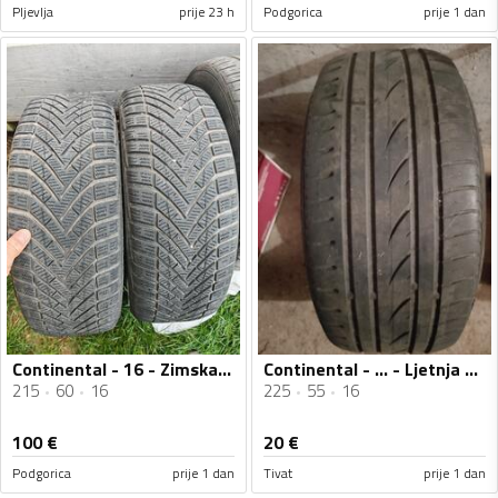
Pljevlja
prije 23 h
Podgorica
prije 1 dan
Continental - 16 - Zimska guma
Continental - ... - Ljetnja guma
215
60
16
225
55
16
100
€
20
€
Podgorica
prije 1 dan
Tivat
prije 1 dan