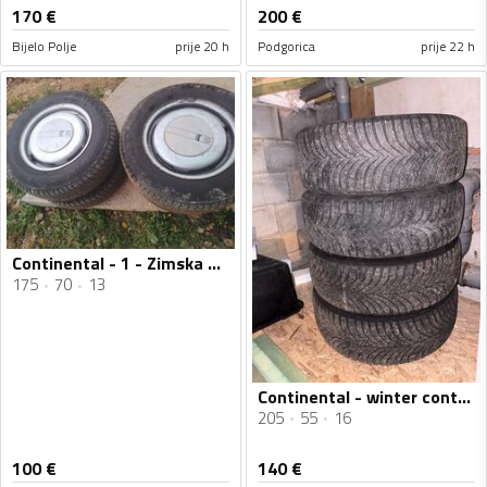
170
€
200
€
Bijelo Polje
prije 20 h
Podgorica
prije 22 h
Continental - 1 - Zimska guma
175
70
13
Continental - winter contact - Univerzalna guma
205
55
16
100
€
140
€