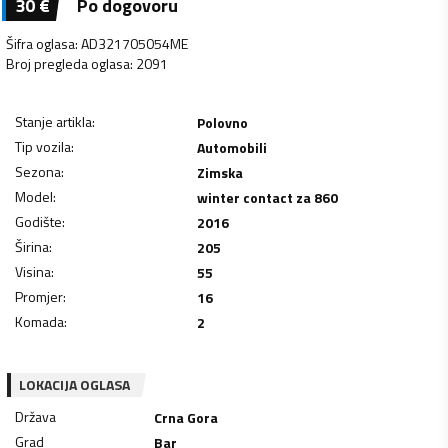
30
€
Po dogovoru
Šifra oglasa
:
AD321705054ME
Broj pregleda oglasa
:
2091
Stanje artikla
:
Polovno
Tip vozila
:
Automobili
Sezona
:
Zimska
Model
:
winter contact za 860
Godište
:
2016
Širina
:
205
Visina
:
55
Promjer
:
16
Komada
:
2
LOKACIJA OGLASA
Država
Crna Gora
Grad
Bar