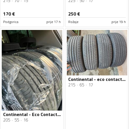
215
70
15
225
50
17
170
€
250
€
Podgorica
prije 17 h
Rožaje
prije 19 h
Continental - eco contact 6 - Ljetnja guma
215
65
17
Continental - Eco Contact 6 - Ljetnja guma
205
55
16