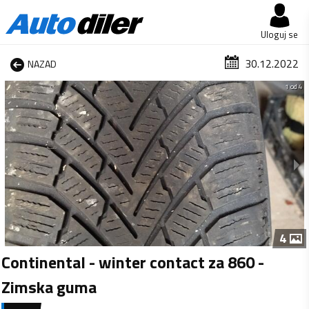
Uloguj se
30.12.2022
NAZAD
1 od 4
4
Continental - winter contact za 860 -
Zimska guma