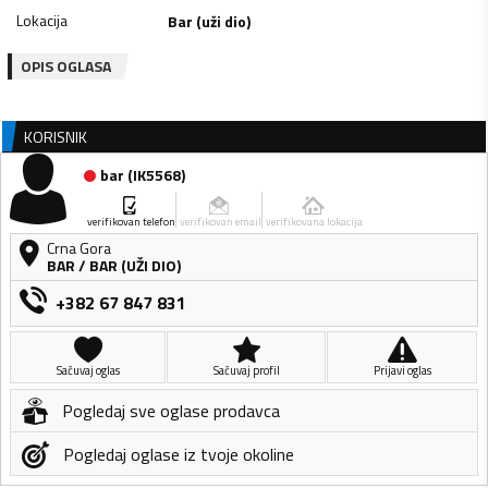
Lokacija
Bar (uži dio)
OPIS OGLASA
KORISNIK
bar
(
IK5568
)
verifikovan telefon
verifikovan email
verifikovana lokacija
Crna Gora
BAR
/
BAR (UŽI DIO)
+382 67 847 831
Sačuvaj oglas
Sačuvaj profil
Prijavi oglas
Pogledaj sve oglase prodavca
Pogledaj oglase iz tvoje okoline