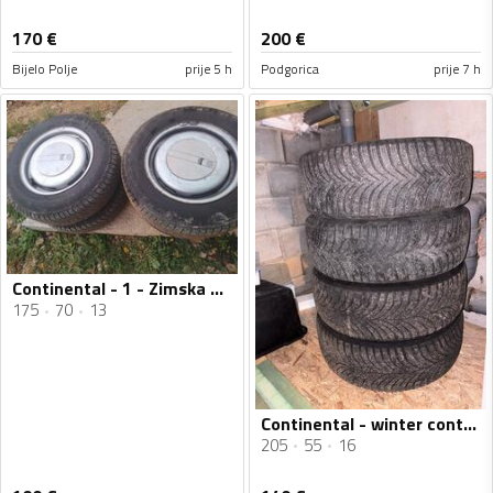
170
€
200
€
Bijelo Polje
prije 5 h
Podgorica
prije 7 h
Continental - 1 - Zimska guma
175
70
13
Continental - winter contact - Univerzalna guma
205
55
16