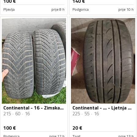
100
€
140
€
Pljevlja
prije 8 h
Podgorica
prije 10 h
Continental - 16 - Zimska guma
Continental - ... - Ljetnja guma
215
60
16
225
55
16
100
€
20
€
Podgorica
prije 12 h
Tivat
prije 13 h