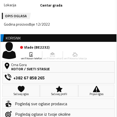
Lokacija
Centar grada
OPIS OGLASA
Godina proizvodbje 12/2022
KORISNIK
Vlado
(
BE2232
)
verifikovan telefon
verifikovan email
verifikovana lokacija
Crna Gora
KOTOR
/
SVETI STASIJE
+382 67 858 265
Sačuvaj oglas
Sačuvaj profil
Prijavi oglas
Pogledaj sve oglase prodavca
Pogledaj oglase iz tvoje okoline