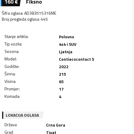
160
€
Fiksno
Šifra oglasa
:
AD383515316ME
Broj pregleda oglasa
:
445
Stanje artikla
:
Polovno
Tip vozila
:
4x4 i SUV
Sezona
:
Ljetnja
Model
:
Contiecocontact 5
Godište
:
2022
Širina
:
215
Visina
:
65
Promjer
:
17
Komada
:
4
LOKACIJA OGLASA
Država
Crna Gora
Grad
Tivat