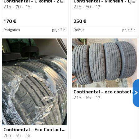
Continental - C kombi - Zimska guma
Continental - Michelin - Ljetnja guma
215
70
15
225
50
17
170
€
250
€
Podgorica
prije 2 h
Rožaje
prije 3 h
Continental - eco contact 6 - Ljetnja guma
215
65
17
Continental - Eco Contact 6 - Ljetnja guma
205
55
16