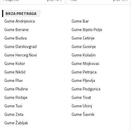
BRZA PRETRAGA
Gume
Andrijevica
Gume
Bar
Gume
Berane
Gume
Bijelo Polje
Gume
Budva
Gume
Cetinje
Gume
Danilovgrad
Gume
Gusinje
Gume
Herceg Novi
Gume
Kolašin
Gume
Kotor
Gume
Mojkovac
Gume
Nikšić
Gume
Petnjica
Gume
Plav
Gume
Pljevlja
Gume
Plužine
Gume
Podgorica
Gume
Rožaje
Gume
Tivat
Gume
Tuzi
Gume
Ulcinj
Gume
Zeta
Gume
Šavnik
Gume
Žabljak