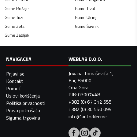
Gume
Rožaje
Gume
Tivat
Gume
Tuzi
Gume
Ulcinj
Gume
Zeta
Gume
Šavnik
Gume
Žabljak
NAVIGACIJA
WEBLAB D.O.O.
Jovana Tomaševića 1,
Prijavi se
Bar, 85000
Kontakt
Crna Gora
Pomoć
PIB: 03007448
Uslovi korišćenja
+382 (0) 67 312 555
Politika privatnosti
+382 (0) 30 550 099
Prava potrošača
info@autodiler.me
Sigurna trgovina