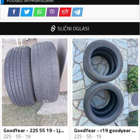
PODIJELI SA PRIJATELJIMA
SLIČNI OGLASI
GoodYear - 225 55 19 - Ljetnja guma
GoodYear - r19 goodyear - Univerzalna guma
225
55
19
225
55
19