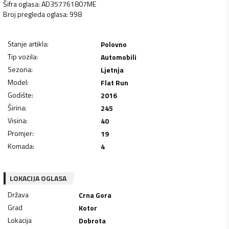
Šifra oglasa
:
AD357761807ME
Broj pregleda oglasa
:
998
Stanje artikla
:
Polovno
Tip vozila
:
Automobili
Sezona
:
Ljetnja
Model
:
Flat Run
Godište
:
2016
Širina
:
245
Visina
:
40
Promjer
:
19
Komada
:
4
LOKACIJA OGLASA
Država
Crna Gora
Grad
Kotor
Lokacija
Dobrota