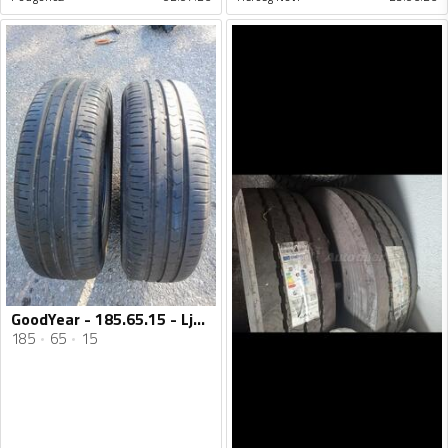
GoodYear - 185.65.15 - Ljetnja guma
185
65
15