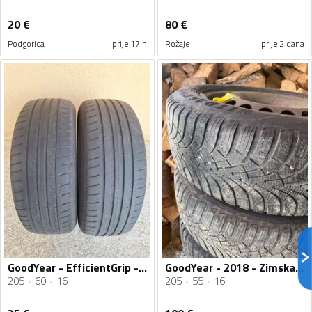
20
€
80
€
Podgorica
prije 17 h
Rožaje
prije 2 dana
GoodYear - EfficientGrip - Ljetnja guma
GoodYear - 2018 - Zimska guma
205
60
16
205
55
16