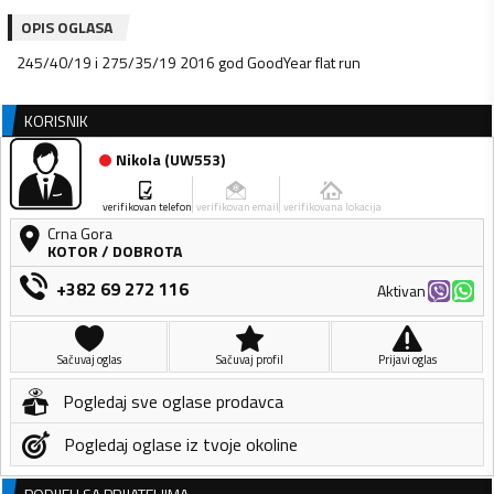
OPIS OGLASA
245/40/19 i 275/35/19 2016 god GoodYear flat run
KORISNIK
Nikola
(
UW553
)
verifikovan telefon
verifikovan email
verifikovana lokacija
Crna Gora
KOTOR
/
DOBROTA
+382 69 272 116
Aktivan
Sačuvaj oglas
Sačuvaj profil
Prijavi oglas
Pogledaj sve oglase prodavca
Pogledaj oglase iz tvoje okoline