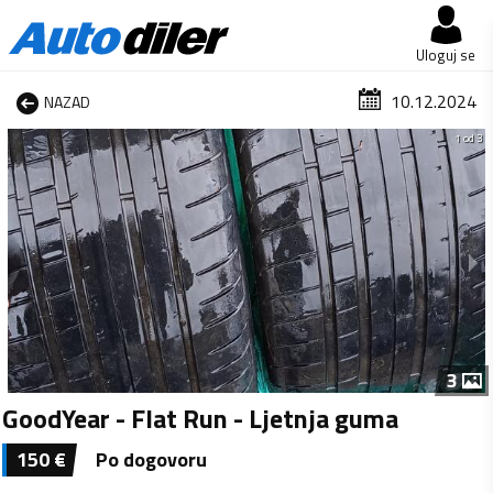
Uloguj se
10.12.2024
NAZAD
1 od 3
3
GoodYear - Flat Run - Ljetnja guma
150
€
Po dogovoru