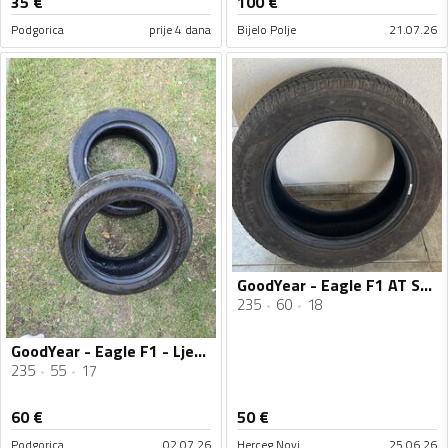
35
€
100
€
Podgorica
prije 4 dana
Bijelo Polje
21.07.26
GoodYear - Eagle F1 AT SUV 4x4 M+S - Univerzalna guma
235
60
18
GoodYear - Eagle F1 - Ljetnja guma
235
55
17
60
€
50
€
Podgorica
02.07.26
Herceg Novi
25.06.26