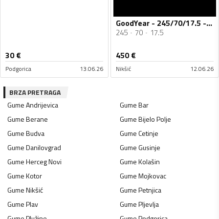
GoodYear - 245/70/17.5 - Univerzalna guma
245
70
17.5
30
€
450
€
Podgorica
13.06.26
Nikšić
12.06.26
BRZA PRETRAGA
Gume
Andrijevica
Gume
Bar
Gume
Berane
Gume
Bijelo Polje
Gume
Budva
Gume
Cetinje
Gume
Danilovgrad
Gume
Gusinje
Gume
Herceg Novi
Gume
Kolašin
Gume
Kotor
Gume
Mojkovac
Gume
Nikšić
Gume
Petnjica
Gume
Plav
Gume
Pljevlja
Gume
Plužine
Gume
Podgorica