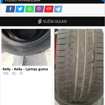
PODIJELI SA PRIJATELJIMA
SLIČNI OGLASI
Kelly - Kelly - Ljetnja guma
195
55
15