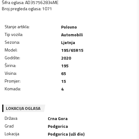
Šifra oglasa
:
AD357562834ME
Broj pregleda oglasa
:
1071
Stanje artikla
:
Polovno
Tip vozila
:
Automobili
Sezona
:
Ljetnja
Model
:
195/65R15
Godište
:
2020
Širina
:
195
Visina
:
65
Promjer
:
15
Komada
:
4
LOKACIJA OGLASA
Država
Crna Gora
Grad
Podgorica
Lokacija
Podgorica (uži dio)