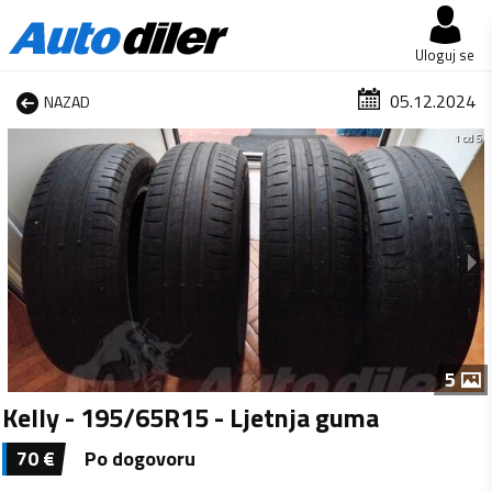
Uloguj se
05.12.2024
NAZAD
1 od 5
5
Kelly - 195/65R15 - Ljetnja guma
70
€
Po dogovoru