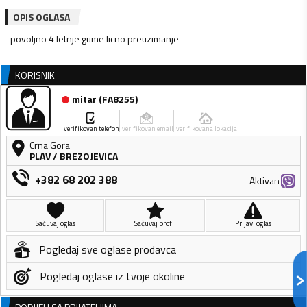
OPIS OGLASA
povoljno 4 letnje gume licno preuzimanje
KORISNIK
mitar
(
FA8255
)
verifikovan telefon
verifikovan email
verifikovana lokacija
Crna Gora
PLAV
/
BREZOJEVICA
+382 68 202 388
Aktivan
Sačuvaj oglas
Sačuvaj profil
Prijavi oglas
Pogledaj sve oglase prodavca
Pogledaj oglase iz tvoje okoline