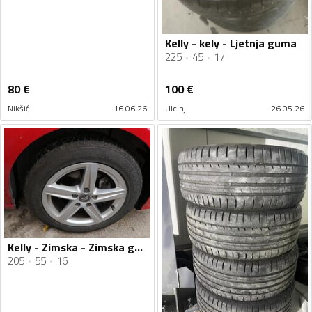
Kelly - kely - Ljetnja guma
225
45
17
80
€
100
€
Nikšić
16.06.26
Ulcinj
26.05.26
Kelly - Zimska - Zimska guma
205
55
16