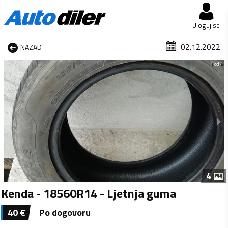
Uloguj se
02.12.2022
NAZAD
1 od 4
4
Kenda - 18560R14 - Ljetnja guma
40
€
Po dogovoru