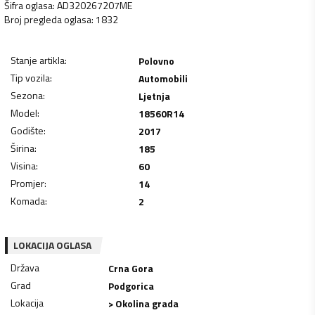
Šifra oglasa
:
AD320267207ME
Broj pregleda oglasa
:
1832
Stanje artikla
:
Polovno
Tip vozila
:
Automobili
Sezona
:
Ljetnja
Model
:
18560R14
Godište
:
2017
Širina
:
185
Visina
:
60
Promjer
:
14
Komada
:
2
LOKACIJA OGLASA
Država
Crna Gora
Grad
Podgorica
Lokacija
> Okolina grada