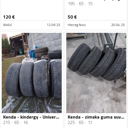
195
65
15
120
€
50
€
Nikšić
12.06.25
Herceg Novi
20.04.25
Kenda - kindergy - Univerzalna guma
Kenda - zimska guma suv - Zimska guma
215
65
16
225
65
17