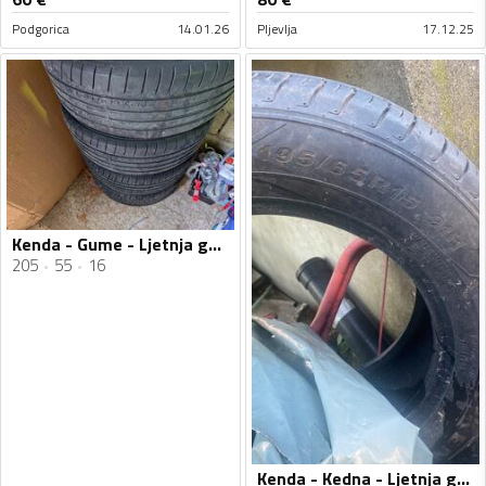
Podgorica
14.01.26
Pljevlja
17.12.25
Kenda - Gume - Ljetnja guma
205
55
16
Kenda - Kedna - Ljetnja guma