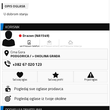
OPIS OGLASA
U dobrom stanju
KORISNIK
Drazen
(
NA1549
)
verifikovan telefon
verifikovan email
verifikovana lokacija
Crna Gora
PODGORICA
/
> OKOLINA GRADA
+382 67 020 123
Sačuvaj oglas
Sačuvaj profil
Prijavi oglas
Pogledaj sve oglase prodavca
Pogledaj oglase iz tvoje okoline
PODIJELI SA PRIJATELJIMA