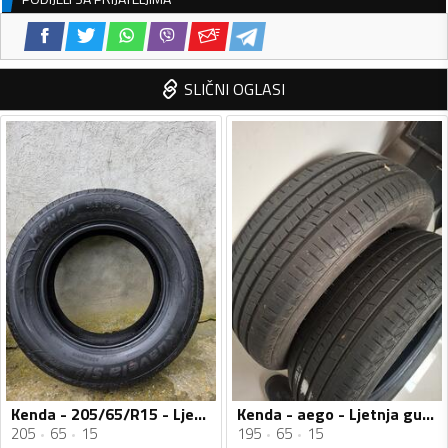
SLIČNI OGLASI
Kenda - 205/65/R15 - Ljetnja guma
Kenda - aego - Ljetnja guma
205
65
15
195
65
15