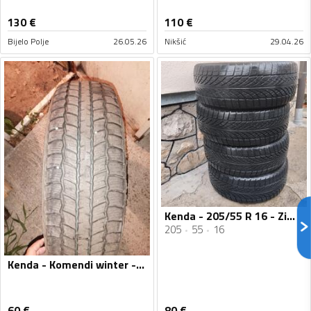
130
€
110
€
Bijelo Polje
26.05.26
Nikšić
29.04.26
Kenda - 205/55 R 16 - Zimska guma
205
55
16
Kenda - Komendi winter - Zimska guma
60
€
80
€