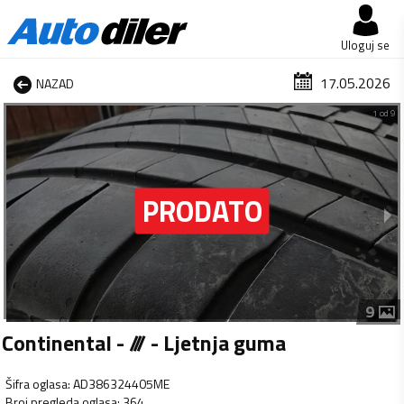
Uloguj se
17.05.2026
NAZAD
1 od 9
9
Continental - /// - Ljetnja guma
Šifra oglasa
:
AD386324405ME
Broj pregleda oglasa
:
364