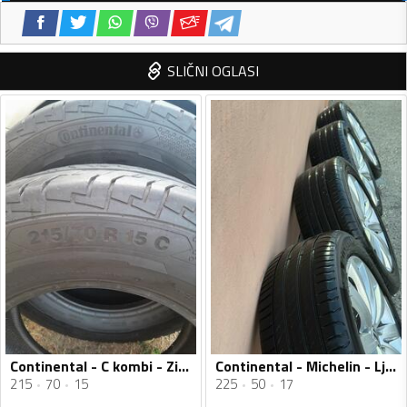
SLIČNI OGLASI
Continental - C kombi - Zimska guma
Continental - Michelin - Ljetnja guma
215
70
15
225
50
17