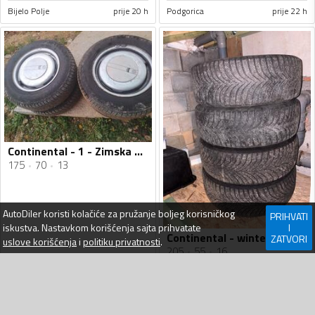
Bijelo Polje
prije 20 h
Podgorica
prije 22 h
Continental - 1 - Zimska guma
175
70
13
AutoDiler
koristi kolačiće za pružanje boljeg korisničkog
PRIHVATI
iskustva. Nastavkom korišćenja sajta prihvatate
I
Continental - winter contact - Univerzalna guma
ZATVORI
uslove korišćenja
i
politiku privatnosti
.
205
55
16
100
€
140
€
Pljevlja
prije 23 h
Podgorica
prije 1 dan