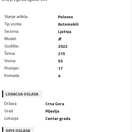
Stanje artikla
:
Polovno
Tip vozila
:
Automobili
Sezona
:
Ljetnja
Model
:
///
Godište
:
2022
Širina
:
215
Visina
:
55
Promjer
:
17
Komada
:
4
LOKACIJA OGLASA
Država
Crna Gora
Grad
Pljevlja
Lokacija
Centar grada
OPIS OGLASA