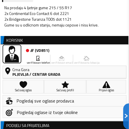
Na prodaju 4 ljetnje gume 215 / 55 R17
2x Continental Eco Contact 6 dot 2221
2x Bridgestone Turanza T005 dot 1121
KORISNIK
///
(
VD851
)
verifikovan telefon
verifikovan email
verifikovana lokacija
Crna Gora
PLJEVLJA
/
CENTAR GRADA
Sačuvaj oglas
Sačuvaj profil
Prijavi oglas
Pogledaj sve oglase prodavca
Pogledaj oglase iz tvoje okoline
PODIJELI SA PRIJATELJIMA