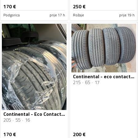
170
€
250
€
Podgorica
prije 17 h
Rožaje
prije 19 h
Continental - eco contact 6 - Ljetnja guma
215
65
17
Continental - Eco Contact 6 - Ljetnja guma
205
55
16
170
€
200
€