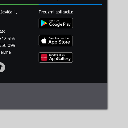
ševića 1,
Preuzmi aplikaciju
:
448
 312 555
 550 099
ler.me