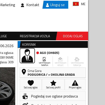
ME
Marketing
Kontakt
Uloguj se
SLUGE
REGISTRACIJA VOZILA
DODAJ OGLAS
KORISNIK
.06.2026
fra oglasa
:
AGO
(
OH605
)
508196ME
glasa
:
309
verifikovan
verifikovan
verifikovana
telefon
email
lokacija
Crna Gora
PODGORICA
/
> OKOLINA GRADA
Sačuvaj oglas
Sačuvaj profil
Prijavi oglas
Pogledaj sve oglase prodavca