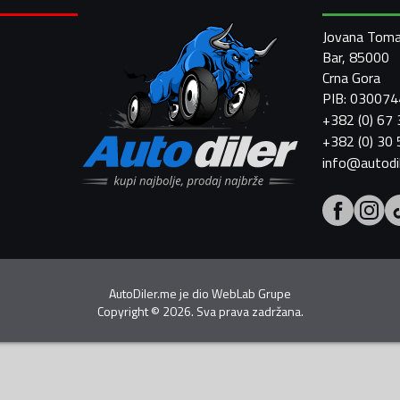
Jovana Toma
Bar, 85000
Crna Gora
PIB: 03007
+382 (0) 67
+382 (0) 30
info@autodi
AutoDiler.me je dio
WebLab Grupe
Copyright
©
2026. Sva prava zadržana.