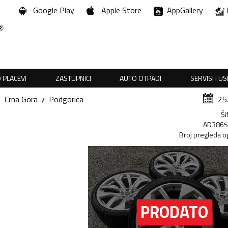
Google Play
Apple Store
AppGallery
 PLACEVI
ZASTUPNICI
AUTO OTPADI
SERVISI I U
Crna Gora
Podgorica
25
Ši
AD386
Broj pregleda o