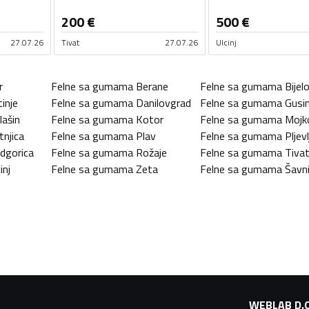
200
€
500
€
27.07.26
Tivat
27.07.26
Ulcinj
r
Felne sa gumama
Berane
Felne sa gumama
Bijel
tinje
Felne sa gumama
Danilovgrad
Felne sa gumama
Gusin
lašin
Felne sa gumama
Kotor
Felne sa gumama
Mojk
tnjica
Felne sa gumama
Plav
Felne sa gumama
Pljevl
dgorica
Felne sa gumama
Rožaje
Felne sa gumama
Tiva
inj
Felne sa gumama
Zeta
Felne sa gumama
Šavn
WEBLAB D.O