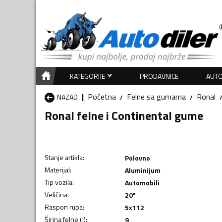
KATEGORIJE
PRODAVNICE
AUTO
Početna
Felne sa gumama
Ronal
NAZAD
Ronal felne i Continental gume
Stanje artikla
:
Polovno
Materijal
:
Aluminijum
Tip vozila
:
Automobili
Veličina
:
20"
Raspon rupa
:
5x112
Širina felne (J)
:
9