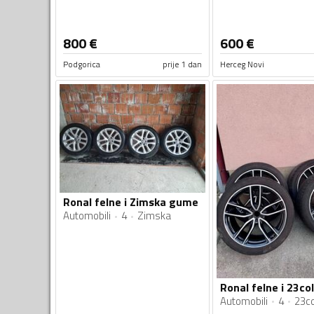
800
€
600
€
Podgorica
prije 1 dan
Herceg Novi
Ronal felne i Zimska gume
Automobili
4
Zimska
Ronal felne i 23c
Automobili
4
23co