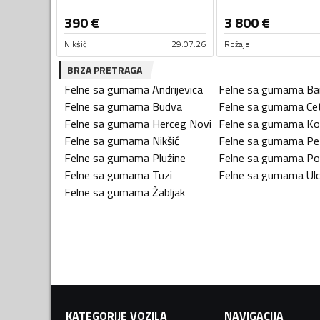
390
€
3 800
€
Nikšić
29.07.26
Rožaje
BRZA PRETRAGA
Felne sa gumama
Andrijevica
Felne sa gumama
Ba
Felne sa gumama
Budva
Felne sa gumama
Ce
Felne sa gumama
Herceg Novi
Felne sa gumama
Ko
Felne sa gumama
Nikšić
Felne sa gumama
Pe
Felne sa gumama
Plužine
Felne sa gumama
Po
Felne sa gumama
Tuzi
Felne sa gumama
Ulc
Felne sa gumama
Žabljak
KATEGORIJE VOZILA
NAVIGACIJA