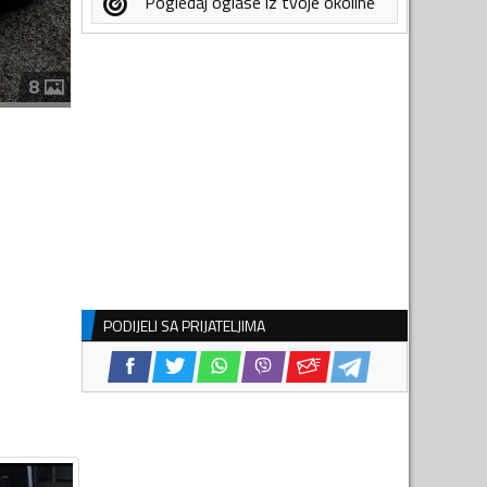
Pogledaj oglase iz tvoje okoline
8
PODIJELI SA PRIJATELJIMA