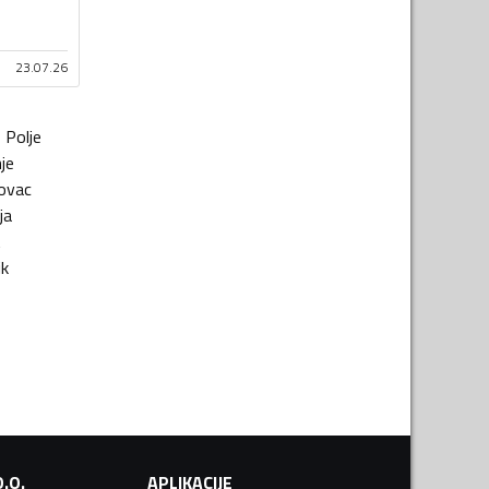
23.07.26
o Polje
je
ovac
ja
t
ik
.O.
APLIKACIJE