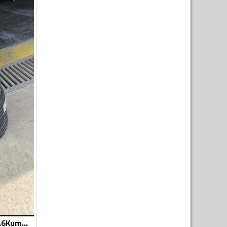
Ronal felne i AudiA6Kumho gume