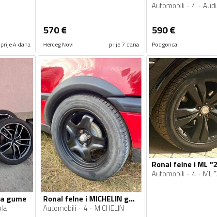
Automobili
4
Aud
570
€
590
€
prije 4 dana
Herceg Novi
prije 7 dana
Podgorica
Ronal felne i ML 
Automobili
4
ML "
ola gume
Ronal felne i MICHELIN gume
la
Automobili
4
MICHELIN