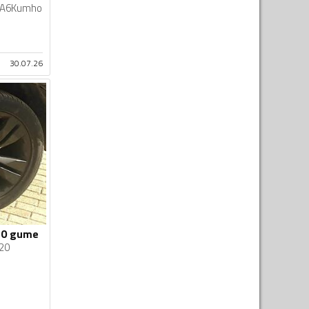
iA6Kumho
30.07.26
"20 gume
20