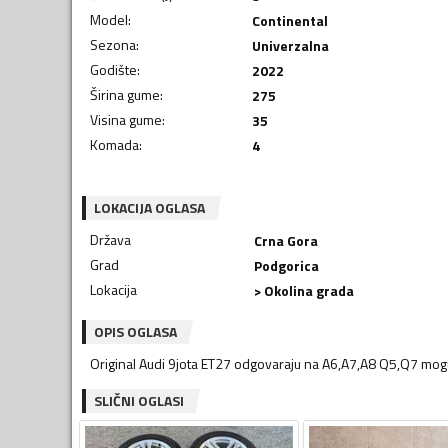
Model
:
Continental
Sezona
:
Univerzalna
Godište
:
2022
Širina gume
:
275
Visina gume
:
35
Komada
:
4
LOKACIJA OGLASA
Država
Crna Gora
Grad
Podgorica
Lokacija
> Okolina grada
OPIS OGLASA
Original Audi 9jota ET27 odgovaraju na A6,A7,A8 Q5,Q7 mo
SLIČNI OGLASI