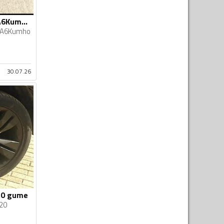
Ronal felne i AudiA6Kumho gume
iA6Kumho
30.07.26
"20 gume
20