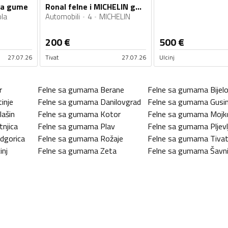
ola gume
Ronal felne i MICHELIN gume
la
Automobili
4
MICHELIN
200
€
500
€
27.07.26
Tivat
27.07.26
Ulcinj
r
Felne sa gumama
Berane
Felne sa gumama
Bijel
tinje
Felne sa gumama
Danilovgrad
Felne sa gumama
Gusin
lašin
Felne sa gumama
Kotor
Felne sa gumama
Mojk
tnjica
Felne sa gumama
Plav
Felne sa gumama
Pljevl
dgorica
Felne sa gumama
Rožaje
Felne sa gumama
Tiva
inj
Felne sa gumama
Zeta
Felne sa gumama
Šavn