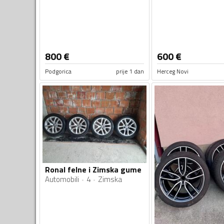
800
€
600
€
Podgorica
prije 1 dan
Herceg Novi
Ronal felne i Zimska gume
Automobili
4
Zimska