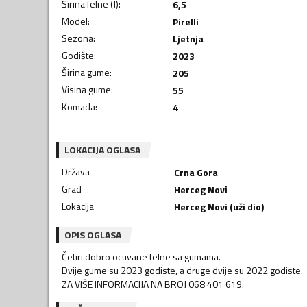
Širina felne (J)
:
6,5
Model
:
Pirelli
Sezona
:
Ljetnja
Godište
:
2023
Širina gume
:
205
Visina gume
:
55
Komada
:
4
LOKACIJA OGLASA
Država
Crna Gora
Grad
Herceg Novi
Lokacija
Herceg Novi (uži dio)
OPIS OGLASA
Četiri dobro ocuvane felne sa gumama.
Dvije gume su 2023 godiste, a druge dvije su 2022 godiste.
ZA VIŠE INFORMACIJA NA BROJ 068 401 619.