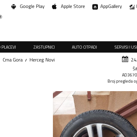
Google Play
Apple Store
AppGallery
 PLACEVI
ZASTUPNICI
AUTO OTPADI
SERVISI I U
Crna Gora
Herceg Novi
24
Ši
AD367
Broj pregleda o