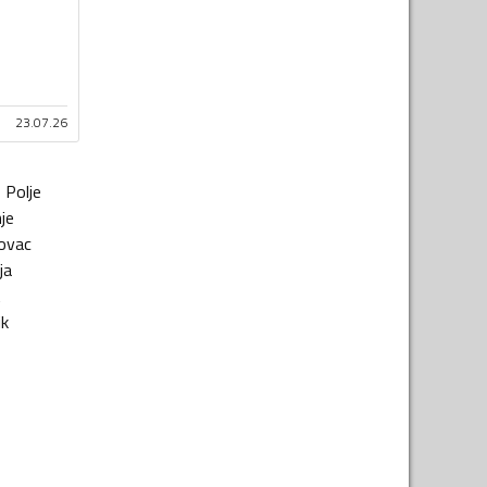
23.07.26
o Polje
je
ovac
ja
t
ik