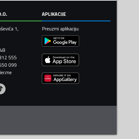
.O.
APLIKACIJE
ševića 1,
Preuzmi aplikaciju
:
448
 312 555
 550 099
ler.me