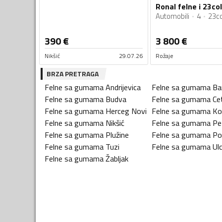
Ronal felne i 23c
Automobili
4
23co
390
€
3 800
€
Nikšić
29.07.26
Rožaje
BRZA PRETRAGA
Felne sa gumama
Andrijevica
Felne sa gumama
Ba
Felne sa gumama
Budva
Felne sa gumama
Ce
Felne sa gumama
Herceg Novi
Felne sa gumama
Ko
Felne sa gumama
Nikšić
Felne sa gumama
Pe
Felne sa gumama
Plužine
Felne sa gumama
Po
Felne sa gumama
Tuzi
Felne sa gumama
Ulc
Felne sa gumama
Žabljak