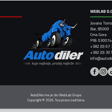
WEBLAB D.O
Jovana Toma
Bar, 85000
Crna Gora
PIB: 03007
+382 (0) 67
+382 (0) 30
info@autodi
AutoDiler.me je dio
WebLab Grupe
Copyright
©
2026. Sva prava zadržana.