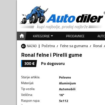
KATEGORIJE
PRODAVNICE
AUTO
Početna
Felne sa gumama
Ronal
NAZAD
Ronal felne i Pirelli gume
300
€
Po dogovoru
Stanje artikla
:
Polovno
Materijal
:
Aluminijum
Tip vozila
:
Automobili
Veličina
:
16"
Raspon rupa
:
5x112