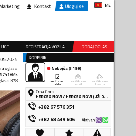
ME
Marketing
Kontakt
Uloguj se
SLUGE
REGISTRACIJA VOZILA
DODAJ OGLAS
KORISNIK
.05.2025
fra oglasa
:
Nebojša
(
II199
)
057418ME
glasa
:
878
verifikovan
verifikovan
verifikovana
telefon
email
lokacija
Crna Gora
HERCEG NOVI
/
HERCEG NOVI (UŽI DIO)
+382 67 576 351
+382 68 439 606
Aktivan