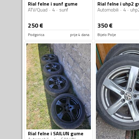
Rial felne i sunf gume
Rial felne i uhp2 
ATV/Quad
4
sunf
Automobili
4
uhp
250
€
350
€
Podgorica
prije 4 dana
Bijelo Polje
Rial felne i SAILUN gume