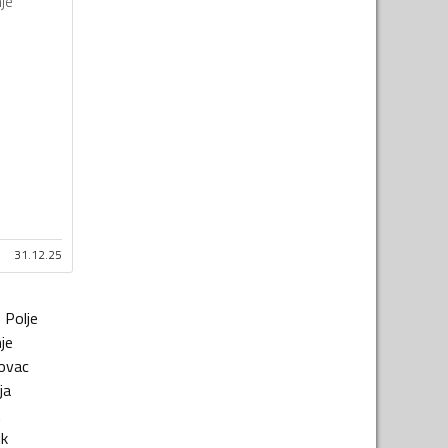
nje
31.12.25
o Polje
je
ovac
ja
t
ik