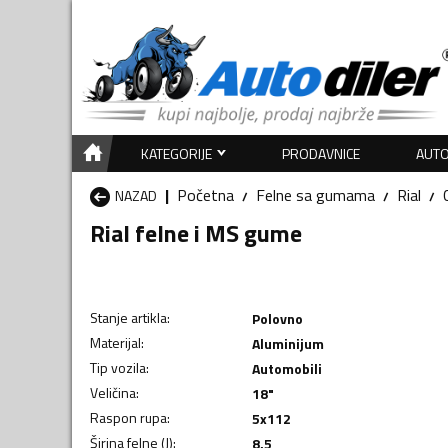
KATEGORIJE
PRODAVNICE
AUTO
Početna
Felne sa gumama
Rial
NAZAD
Rial felne i MS gume
Stanje artikla
:
Polovno
Materijal
:
Aluminijum
Tip vozila
:
Automobili
Veličina
:
18"
Raspon rupa
:
5x112
Širina felne (J)
:
8,5