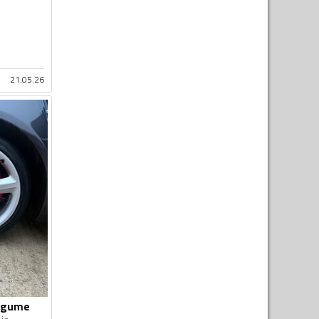
21.05.26
e gume