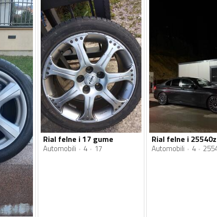
Rial felne i 17 gume
Automobili
4
17
Automobili
4
255