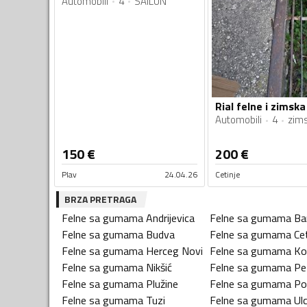
Automobili
4
SAILUN
Rial felne i zimsk
Automobili
4
zim
150
€
200
€
Plav
24.04.26
Cetinje
BRZA PRETRAGA
Felne sa gumama
Andrijevica
Felne sa gumama
Ba
Felne sa gumama
Budva
Felne sa gumama
Ce
Felne sa gumama
Herceg Novi
Felne sa gumama
Ko
Felne sa gumama
Nikšić
Felne sa gumama
Pe
Felne sa gumama
Plužine
Felne sa gumama
Po
Felne sa gumama
Tuzi
Felne sa gumama
Ulc