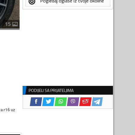
Pogledaj oglase iz tvoje okoline
15
PODIJELI SA PRIJATELJIMA
za r16 uz