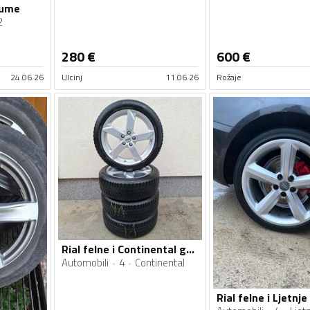
gume
2
280
€
600
€
24.06.26
Ulcinj
11.06.26
Rožaje
Rial felne i Continental gume
Automobili
4
Continental
Rial felne i Ljetnj