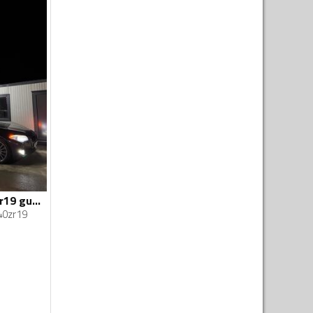
Rial felne i 25540zr19 gume
40zr19