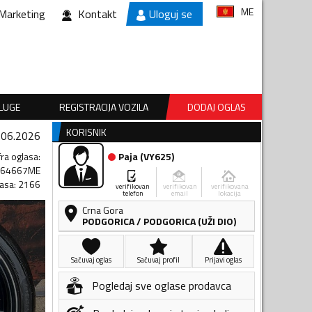
ME
Marketing
Kontakt
Uloguj se
SLUGE
REGISTRACIJA VOZILA
DODAJ OGLAS
KORISNIK
.06.2026
fra oglasa
:
Paja
(
VY625
)
664667ME
lasa
:
2166
verifikovan
verifikovan
verifikovana
telefon
email
lokacija
Crna Gora
PODGORICA
/
PODGORICA (UŽI DIO)
Sačuvaj oglas
Sačuvaj profil
Prijavi oglas
Pogledaj sve oglase prodavca