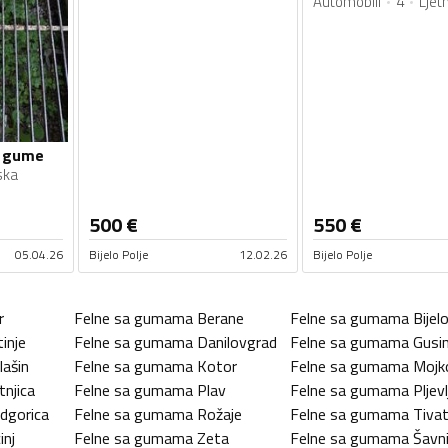
Automobili
4
Ljet
a gume
ska
500
€
550
€
05.04.26
Bijelo Polje
12.02.26
Bijelo Polje
r
Felne sa gumama
Berane
Felne sa gumama
Bijel
tinje
Felne sa gumama
Danilovgrad
Felne sa gumama
Gusin
lašin
Felne sa gumama
Kotor
Felne sa gumama
Mojk
tnjica
Felne sa gumama
Plav
Felne sa gumama
Pljevl
dgorica
Felne sa gumama
Rožaje
Felne sa gumama
Tiva
inj
Felne sa gumama
Zeta
Felne sa gumama
Šavn