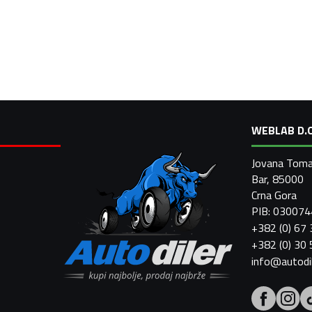
WEBLAB D.O
Jovana Toma
Bar, 85000
Crna Gora
PIB: 03007
+382 (0) 67
+382 (0) 30
info@autodi