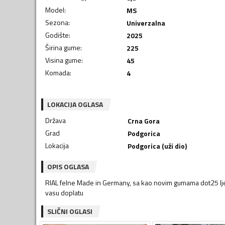
Model
:
MS
Sezona
:
Univerzalna
Godište
:
2025
Širina gume
:
225
Visina gume
:
45
Komada
:
4
LOKACIJA OGLASA
Država
Crna Gora
Grad
Podgorica
Lokacija
Podgorica (uži dio)
OPIS OGLASA
RIAL felne Made in Germany, sa kao novim gumama dot25 ljet
vasu doplatu
SLIČNI OGLASI