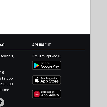
.O.
APLIKACIJE
ševića 1,
Preuzmi aplikaciju
:
448
 312 555
 550 099
ler.me