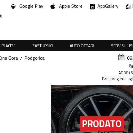
Google Play
Apple Store
AppGallery
 PLACEVI
ZASTUPNICI
AUTO OTPADI
SERVISI I U
Crna Gora
Podgorica
09
Ši
AD381
Broj pregleda og