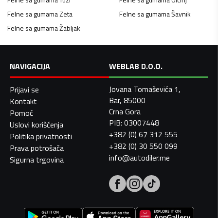
Felne sa gumama
Zeta
Felne sa gumama
Šavnik
Felne sa gumama
Žabljak
NAVIGACIJA
WEBLAB D.O.O.
Jovana Tomaševića 1,
Prijavi se
Bar, 85000
Kontakt
Crna Gora
Pomoć
PIB: 03007448
Uslovi korišćenja
+382 (0) 67 312 555
Politika privatnosti
+382 (0) 30 550 099
Prava potrošača
info@autodiler.me
Sigurna trgovina