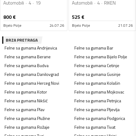
Automobili
4
19
Automobili
4
RIKEN
800
€
525
€
Bijelo Polje
24.07.26
Bijelo Polje
21.07.26
BRZA PRETRAGA
Felne sa gumama
Andrijevica
Felne sa gumama
Bar
Felne sa gumama
Berane
Felne sa gumama
Bijelo Polje
Felne sa gumama
Budva
Felne sa gumama
Cetinje
Felne sa gumama
Danilovgrad
Felne sa gumama
Gusinje
Felne sa gumama
Herceg Novi
Felne sa gumama
Kolašin
Felne sa gumama
Kotor
Felne sa gumama
Mojkovac
Felne sa gumama
Nikšić
Felne sa gumama
Petnjica
Felne sa gumama
Plav
Felne sa gumama
Pljevlja
Felne sa gumama
Plužine
Felne sa gumama
Podgorica
Felne sa gumama
Rožaje
Felne sa gumama
Tivat
Felne sa gumama
Tuzi
Felne sa gumama
Ulcinj