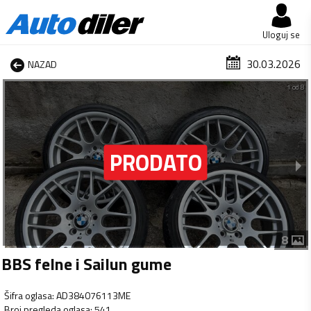
Uloguj se
30.03.2026
NAZAD
1 od 8
8
BBS felne i Sailun gume
Šifra oglasa
:
AD384076113ME
Broj pregleda oglasa
:
541