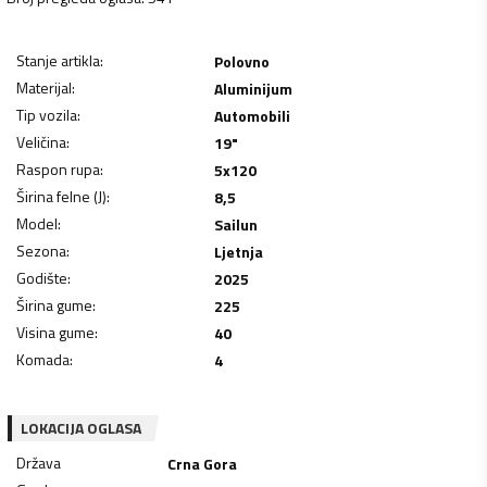
Stanje artikla
:
Polovno
Materijal
:
Aluminijum
Tip vozila
:
Automobili
Veličina
:
19"
Raspon rupa
:
5x120
Širina felne (J)
:
8,5
Model
:
Sailun
Sezona
:
Ljetnja
Godište
:
2025
Širina gume
:
225
Visina gume
:
40
Komada
:
4
LOKACIJA OGLASA
Država
Crna Gora