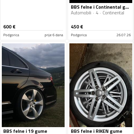
BBS felne i Continental gume
Automobili
4
Continental
600
€
450
€
Podgorica
prije 6 dana
Podgorica
26.07.26
BBS felne i 19 gume
BBS felne i RIKEN gume