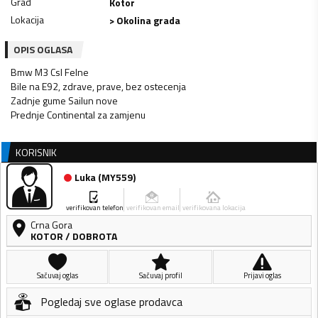
Grad
Kotor
Lokacija
> Okolina grada
OPIS OGLASA
Bmw M3 Csl Felne
Bile na E92, zdrave, prave, bez ostecenja
Zadnje gume Sailun nove
Prednje Continental za zamjenu
KORISNIK
Luka
(
MY559
)
verifikovan telefon
verifikovan email
verifikovana lokacija
Crna Gora
KOTOR
/
DOBROTA
Sačuvaj oglas
Sačuvaj profil
Prijavi oglas
Pogledaj sve oglase prodavca