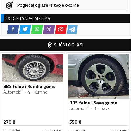
Pogledaj oglase iz tvoje okoline
PODIJELI SA PRIJATELJIMA
SLIČNI OGLASI
BBS felne i Kumho gume
Automobili
4
Kumho
BBS felne i Sava gume
Automobili
3
Sava
270
€
550
€
Herceg Novi
prije 3 dana
Podgorica
prije 3 dana