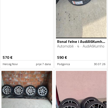
Ronal felne i AudiA6Kumho gume
Automobili
4
AudiA6Kumho
570
€
590
€
Herceg Novi
prije 7 dana
Podgorica
30.07.26