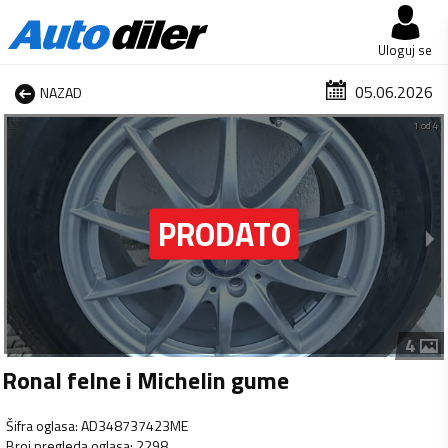
Uloguj se
05.06.2026
NAZAD
1 od 4
4
Ronal felne i Michelin gume
Šifra oglasa
:
AD348737423ME
Broj pregleda oglasa
:
2298