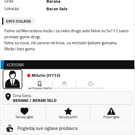
Grad
Berane
Lokacija
Beran Selo
OPIS OGLASA
Felne od Mercedesa može i za neko drugo auto felne su 5x112 samo
promjer gume drugi,
felne su nove, nit varene nit krive, sa michelin ljetnjim gumama
Može i bez guma
KORISNIK
Milutin
(
IY713
)
verifikovan telefon
verifikovan email
verifikovana lokacija
Crna Gora
BERANE
/
BERAN SELO
Sačuvaj oglas
Sačuvaj profil
Prijavi oglas
Pogledaj sve oglase prodavca