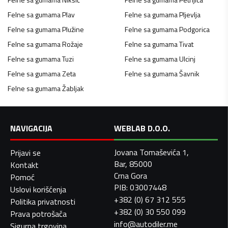
Felne sa gumama
Plav
Felne sa gumama
Pljevlja
Felne sa gumama
Plužine
Felne sa gumama
Podgorica
Felne sa gumama
Rožaje
Felne sa gumama
Tivat
Felne sa gumama
Tuzi
Felne sa gumama
Ulcinj
Felne sa gumama
Zeta
Felne sa gumama
Šavnik
Felne sa gumama
Žabljak
NAVIGACIJA
WEBLAB D.O.O.
Jovana Tomaševića 1,
Prijavi se
Bar, 85000
Kontakt
Crna Gora
Pomoć
PIB: 03007448
Uslovi korišćenja
+382 (0) 67 312 555
Politika privatnosti
+382 (0) 30 550 099
Prava potrošača
info@autodiler.me
Sigurna trgovina