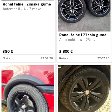
Ronal felne i Zimska gume
Automobili
4
Zimska
Ronal felne i 23cola gume
Automobili
4
23cola
390
€
3 800
€
Nikšić
29.07.26
Rožaje
27.07.26