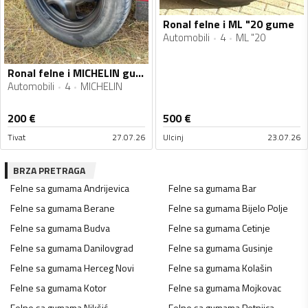
Ronal felne i ML "20 gume
Automobili
4
ML "20
Ronal felne i MICHELIN gume
Automobili
4
MICHELIN
200
€
500
€
Tivat
27.07.26
Ulcinj
23.07.26
BRZA PRETRAGA
Felne sa gumama
Andrijevica
Felne sa gumama
Bar
Felne sa gumama
Berane
Felne sa gumama
Bijelo Polje
Felne sa gumama
Budva
Felne sa gumama
Cetinje
Felne sa gumama
Danilovgrad
Felne sa gumama
Gusinje
Felne sa gumama
Herceg Novi
Felne sa gumama
Kolašin
Felne sa gumama
Kotor
Felne sa gumama
Mojkovac
Felne sa gumama
Nikšić
Felne sa gumama
Petnjica