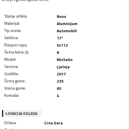
Stanje artikla
:
Novo
Materijal
:
Aluminijum
Tip vozila
:
Automobili
Veličina
:
17"
Raspon rupa
:
5x112
Širina felne (J)
:
8
Model
:
Michelin
Sezona
:
Ljetnja
Godište
:
2017
Širina gume
:
235
Visina gume
:
65
Komada
:
4
LOKACIJA OGLASA
Država
Crna Gora