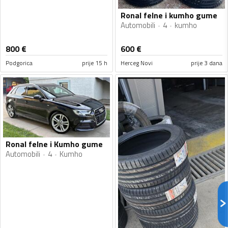
Ronal felne i kumho gume
Automobili
4
kumho
800
€
600
€
Podgorica
prije 15 h
Herceg Novi
prije 3 dana
Ronal felne i Kumho gume
Automobili
4
Kumho