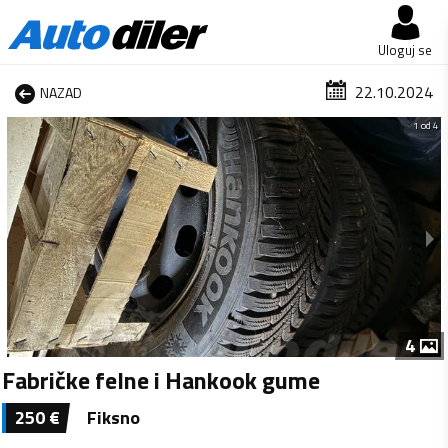
Uloguj se
22.10.2024
NAZAD
1 od 4
4
Fabričke felne i Hankook gume
250
€
Fiksno