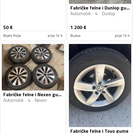
Fabričke felne i Dunlop gume
Automobili
4
Dunlop
50
€
1 200
€
Bijelo Polje
prije 14 h
Budva
prije 15 h
Fabričke felne i Nexen gume
Automobili
4
Nexen
Fabričke felne i Toyo gume