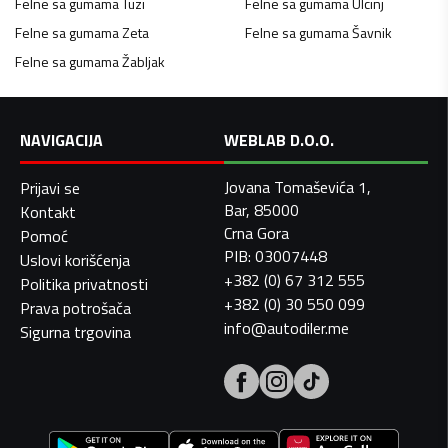
Felne sa gumama
Tuzi
Felne sa gumama
Ulcinj
Felne sa gumama
Zeta
Felne sa gumama
Šavnik
Felne sa gumama
Žabljak
NAVIGACIJA
WEBLAB D.O.O.
Jovana Tomaševića 1,
Prijavi se
Bar, 85000
Kontakt
Crna Gora
Pomoć
PIB: 03007448
Uslovi korišćenja
+382 (0) 67 312 555
Politika privatnosti
+382 (0) 30 550 099
Prava potrošača
info@autodiler.me
Sigurna trgovina