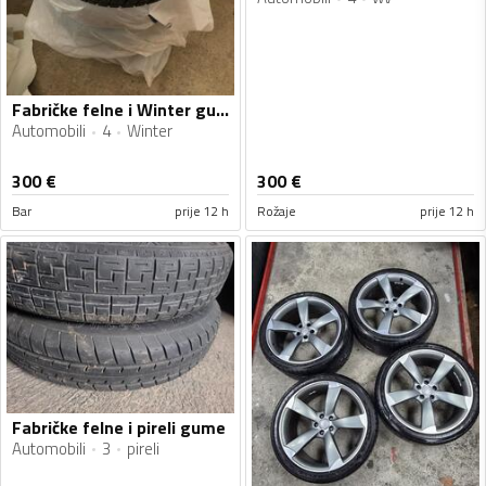
Fabričke felne i Winter gume
Automobili
4
Winter
300
€
300
€
Bar
prije 12 h
Rožaje
prije 12 h
Fabričke felne i pireli gume
Automobili
3
pireli