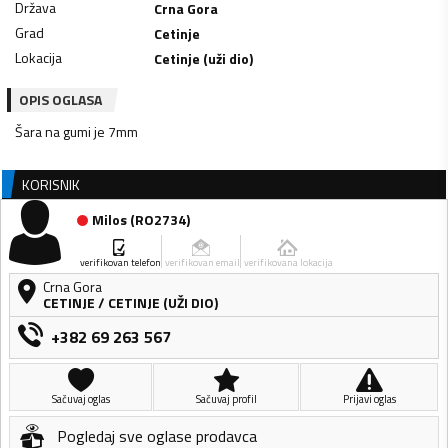
Država
Crna Gora
Grad
Cetinje
Lokacija
Cetinje (uži dio)
OPIS OGLASA
Šara na gumi je 7mm
KORISNIK
Milos
(
RO2734
)
verifikovan telefon
verifikovan email
verifikovana lokacija
Crna Gora
CETINJE
/
CETINJE (UŽI DIO)
+382 69 263 567
Sačuvaj oglas
Sačuvaj profil
Prijavi oglas
Pogledaj sve oglase prodavca