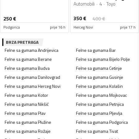
Automobili
4
Toyo
350
€
250
€
400
€
Podgorica
prije 16 h
Herceg Novi
prije 17 h
BRZA PRETRAGA
Felne sa gumama
Andrijevica
Felne sa gumama
Bar
Felne sa gumama
Berane
Felne sa gumama
Bijelo Polje
Felne sa gumama
Budva
Felne sa gumama
Cetinje
Felne sa gumama
Danilovgrad
Felne sa gumama
Gusinje
Felne sa gumama
Herceg Novi
Felne sa gumama
Kolašin
Felne sa gumama
Kotor
Felne sa gumama
Mojkovac
Felne sa gumama
Nikšić
Felne sa gumama
Petnjica
Felne sa gumama
Plav
Felne sa gumama
Pljevlja
Felne sa gumama
Plužine
Felne sa gumama
Podgorica
Felne sa gumama
Rožaje
Felne sa gumama
Tivat