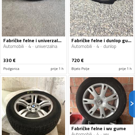
Fabričke felne i univerzalna gume
Fabričke felne i dunlop gume
Automobili
4
univerzalna
Automobili
4
dunlop
330
€
720
€
Podgorica
prije 1 h
Bijelo Polje
prije 1 h
Fabričke felne i wv gume
Automobili
4
wv