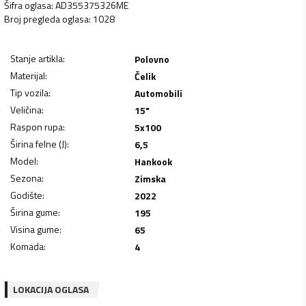
Šifra oglasa
:
AD355375326ME
Broj pregleda oglasa
:
1028
Stanje artikla
:
Polovno
Materijal
:
Čelik
Tip vozila
:
Automobili
Veličina
:
15"
Raspon rupa
:
5x100
Širina felne (J)
:
6,5
Model
:
Hankook
Sezona
:
Zimska
Godište
:
2022
Širina gume
:
195
Visina gume
:
65
Komada
:
4
LOKACIJA OGLASA