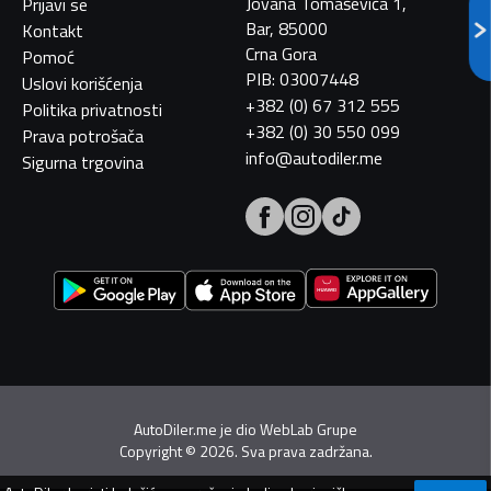
Jovana Tomaševića 1,
Prijavi se
Bar, 85000
Kontakt
Crna Gora
Pomoć
PIB: 03007448
Uslovi korišćenja
+382 (0) 67 312 555
Politika privatnosti
+382 (0) 30 550 099
Prava potrošača
info@autodiler.me
Sigurna trgovina
AutoDiler.me je dio
WebLab Grupe
Copyright
©
2026. Sva prava zadržana.