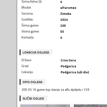
Širina felne (J)
:
4
Model
:
alfaromeo
Sezona
:
Zimska
Godište
:
2024
Širina gume
:
205
Visina gume
:
55
Komada
:
4
LOKACIJA OGLASA
Država
Crna Gora
Grad
Podgorica
Lokacija
Podgorica (uži dio)
OPIS OGLASA
205 55 16 gume top stanje za alfu djulijetu i 159
SLIČNI OGLASI