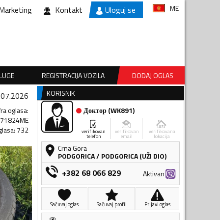
ME
Marketing
Kontakt
Uloguj se
SLUGE
REGISTRACIJA VOZILA
DODAJ OGLAS
KORISNIK
.07.2026
fra oglasa
:
Доктор
(
WK891
)
471824ME
glasa
:
732
verifikovan
verifikovan
verifikovana
telefon
email
lokacija
Crna Gora
PODGORICA
/
PODGORICA (UŽI DIO)
+382 68 066 829
Aktivan
Sačuvaj oglas
Sačuvaj profil
Prijavi oglas