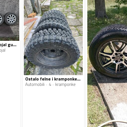
Ostalo felne i Unirojal gume
ojal
Ostalo felne i kramponke gume
Automobili
4
kramponke