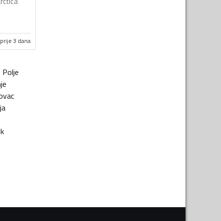
rctica
prije 3 dana
o Polje
je
ovac
ja
t
ik