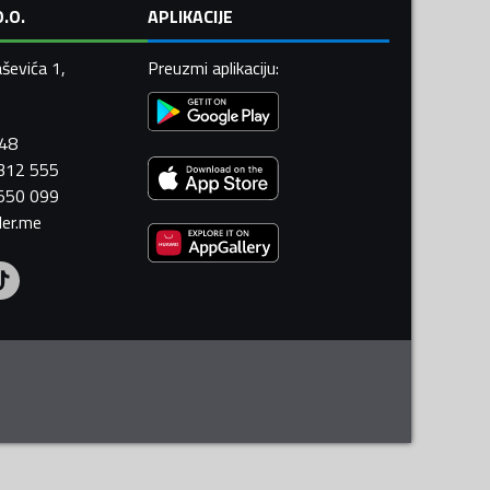
.O.
APLIKACIJE
ševića 1,
Preuzmi aplikaciju
:
448
 312 555
 550 099
ler.me