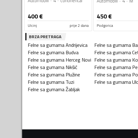
Automobili
4
continental
Automobili
4
M
400
€
450
€
Ulcinj
prije 2 dana
Podgorica
BRZA PRETRAGA
Felne sa gumama
Andrijevica
Felne sa gumama
Ba
Felne sa gumama
Budva
Felne sa gumama
Ce
Felne sa gumama
Herceg Novi
Felne sa gumama
Ko
Felne sa gumama
Nikšić
Felne sa gumama
Pe
Felne sa gumama
Plužine
Felne sa gumama
Po
Felne sa gumama
Tuzi
Felne sa gumama
Ulc
Felne sa gumama
Žabljak