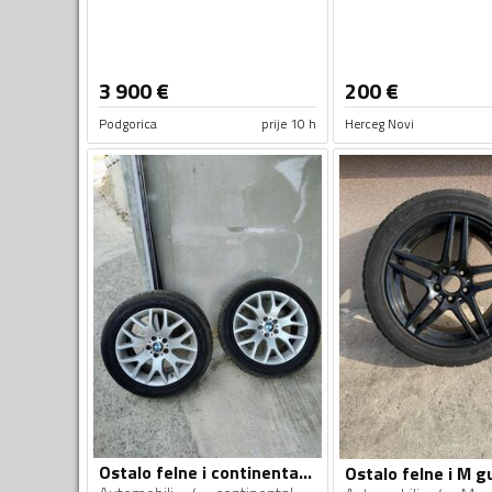
3 900
€
200
€
Podgorica
prije 10 h
Herceg Novi
Ostalo felne i continental gume
Ostalo felne i M 