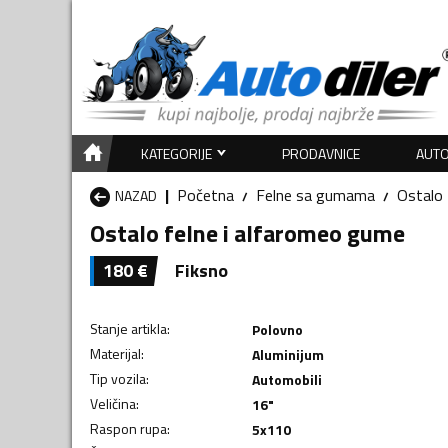
KATEGORIJE
PRODAVNICE
AUTO
Početna
Felne sa gumama
Ostalo
NAZAD
Ostalo felne i alfaromeo gume
180
€
Fiksno
Stanje artikla
:
Polovno
Materijal
:
Aluminijum
Tip vozila
:
Automobili
Veličina
:
16"
Raspon rupa
:
5x110