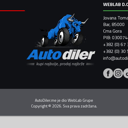
WEBLAB D.O
Jovana Toma
Bar, 85000
Crna Gora
PIB: 03007
+382 (0) 67
+382 (0) 30
info@autodi
AutoDiler.me je dio
WebLab Grupe
Copyright
©
2026. Sva prava zadržana.