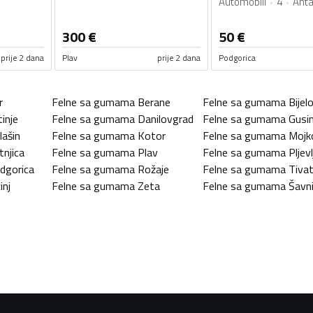
Automobili
4
Anta
300
€
50
€
prije 2 dana
Plav
prije 2 dana
Podgorica
r
Felne sa gumama
Berane
Felne sa gumama
Bijel
tinje
Felne sa gumama
Danilovgrad
Felne sa gumama
Gusin
lašin
Felne sa gumama
Kotor
Felne sa gumama
Mojk
tnjica
Felne sa gumama
Plav
Felne sa gumama
Pljevl
dgorica
Felne sa gumama
Rožaje
Felne sa gumama
Tiva
inj
Felne sa gumama
Zeta
Felne sa gumama
Šavn