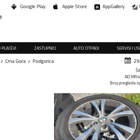
Google Play
Apple Store
AppGallery
 PLACEVI
ZASTUPNICI
AUTO OTPADI
SERVISI I U
Crna Gora
Podgorica
29
Ši
AD385
Broj pregleda o