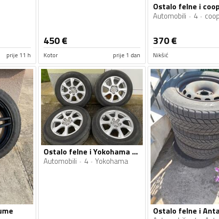
Automobili
4
coop
450
€
370
€
prije 11 h
Kotor
prije 1 dan
Nikšić
Ostalo felne i Yokohama gume
Automobili
4
Yokohama
gume