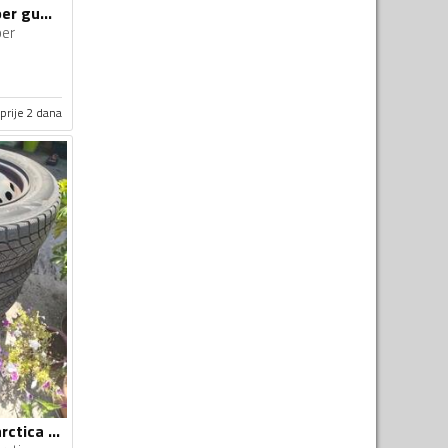
Ostalo felne i cooper gume
er
prije 2 dana
Ostalo felne i Antarctica gume